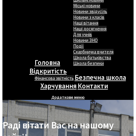
Міські новини
Новини звідусіль
Новини з класів
Наші вітання
Наші досягнення
Для учнів
Новини ЗНО
Події
Скарбничка вчителя
Школа батьківства
Головна
Школа безпеки
Відкритість
Безпечна школа
Фінансова звітність
Харчування
Контакти
Додаткове меню
Раді вітати Вас на нашому