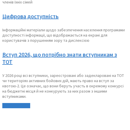
членів їхніх сімей
Цифрова доступність
Інформаційні матеріали щодо забезпечення населення програмами
доступності інформації, що відображається на екрані для
користувачів з порушенням зору та дислексією
Вступ 2026, що потрібно знати вступникам з
ТОТ
У 2026 році всі вступники, зареєстровані або задекларовані на ТОТ
чи територіях активних бойових дій, мають право на вступ за
квотою-2. Це означає, що вони беруть участь в окремому конкурсі
на бюджетні місця й не конкурують за них разом з іншими
вступниками.
До інших новин