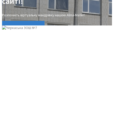
сайті!
Розпочніть віртуальну мандрівку нашою Alma-Mater!
▼ Розпочати мандрівку ▼