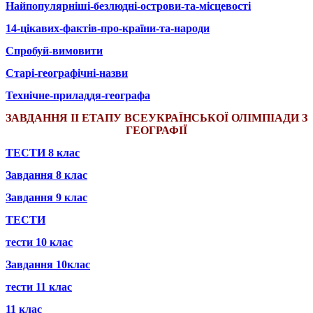
Найпопулярніші-безлюдні-острови-та-місцевості
14-цікавих-фактів-про-країни-та-народи
Спробуй-вимовити
Старі-географічні-назви
Технічне-приладдя-географа
ЗАВДАННЯ ІІ ЕТАПУ ВСЕУКРАЇНСЬКОЇ ОЛІМПІАДИ З
ГЕОГРАФІЇ
ТЕСТИ 8 клас
Завдання 8 клас
Завдання 9 клас
ТЕСТИ
тести 10 клас
Завдання 10клас
тести 11 клас
11 клас