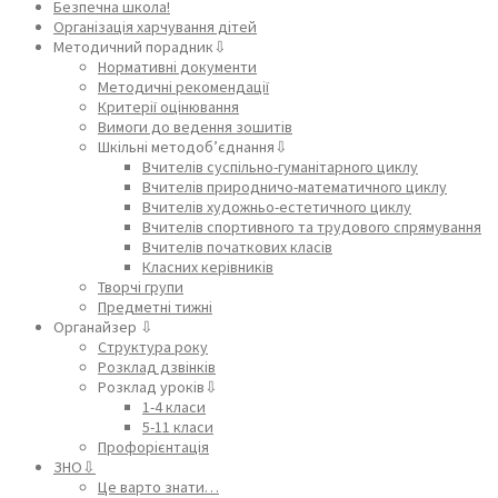
Безпечна школа!
Організація харчування дітей
Методичний порадник⇩
Нормативні документи
Методичні рекомендації
Критерії оцінювання
Вимоги до ведення зошитів
Шкільні методоб’єднання⇩
Вчителів суспільно-гуманітарного циклу
Вчителів природничо-математичного циклу
Вчителів художньо-естетичного циклу
Вчителів спортивного та трудового спрямування
Вчителів початкових класів
Класних керівників
Творчі групи
Предметні тижні
Органайзер ⇩
Структура року
Розклад дзвінків
Розклад уроків⇩
1-4 класи
5-11 класи
Профорієнтація
ЗНО⇩
Це варто знати…