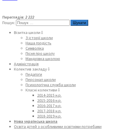
Переглядів:
2 222
Пошук:
Візитка школи⇩
З історії школи
Наша гордість
Символіка
Пісня про школу
Мандрівка школою
Адміністрація
Колектив закладу⇩
Педагоги
Персонал школи
Психологічна служба школи
Класні колективи⇩
2014-2015 н.р.
2015-2016 н.р.
2016-2017 н.р.
2017-2018 н.р.
2018-2019 н.р.
Нова українська школа
Освіта дітей з особливими освітніми потребами