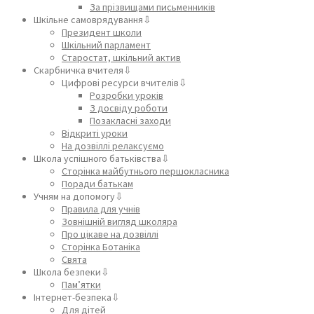
За прізвищами письменників
Шкільне самоврядування⇩
Президент школи
Шкільний парламент
Старостат, шкільний актив
Скарбничка вчителя⇩
Цифрові ресурси вчителів⇩
Розробки уроків
З досвіду роботи
Позакласні заходи
Відкриті уроки
На дозвіллі релаксуємо
Школа успішного батьківства⇩
Сторінка майбутнього першокласника
Поради батькам
Учням на допомогу⇩
Правила для учнів
Зовнішній вигляд школяра
Про цікаве на дозвіллі
Сторінка Ботаніка
Свята
Школа безпеки⇩
Пам’ятки
Інтернет-безпека⇩
Для дітей