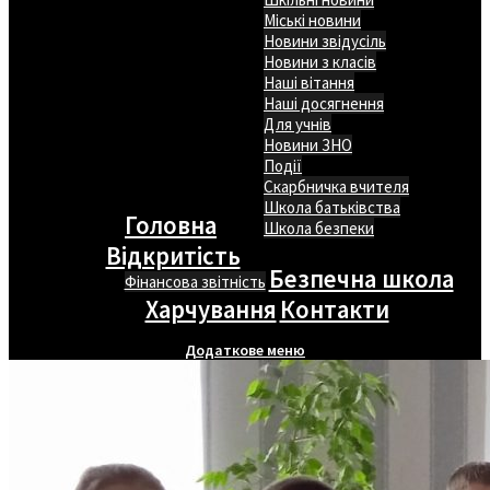
Міські новини
Новини звідусіль
Новини з класів
Наші вітання
Наші досягнення
Для учнів
Новини ЗНО
Події
Скарбничка вчителя
Школа батьківства
Головна
Школа безпеки
Відкритість
Безпечна школа
Фінансова звітність
Харчування
Контакти
Додаткове меню