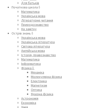
Для батьків
Початкова школа⇩
Математика
Українська мова
Літературне читання
Природознавство
На замітку
Острів знань⇩
Українська мова
Українська література
Світова література
Англійська мова
Історія, правознавство
Математика
Інформатика
Фізика⇩
Механіка
Молекулярна фізика
Електрика
Магнетизм
Оптика
Ядерна фізика
Астрономія
Економіка
Хімія