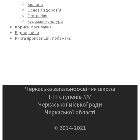
Біологія
Основи здоров’я
Географія
Художня культура
Корисні посилання
Відеофайли
Книга пропозицій і побажань
Черкаська загальноосвітня школа
І-ІІІ ступенів №7
Черкаської міської ради
Черкаської області
© 2014-2021