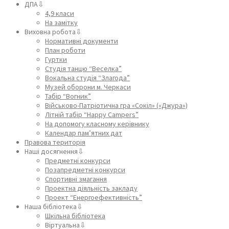
ДПА⇩
4,9 класи
На замітку
Виховна робота⇩
Нормативні документи
План роботи
Гуртки
Студія танцю “Веселка”
Вокальна студія “Злагода”
Музей оборони м. Черкаси
Табір “Вогник”
Військово-Патріотична гра «Сокіл» («Джура»)
Літній табір “Happy Campers”
На допомогу класному керівнику
Календар пам’ятних дат
Правова територія
Наші досягнення⇩
Предметні конкурси
Позапредметні конкурси
Спортивні змагання
Проектна діяльність закладу
Проект “Енергоефективність”
Наша бібліотека⇩
Шкільна бібліотека
Віртуальна⇩