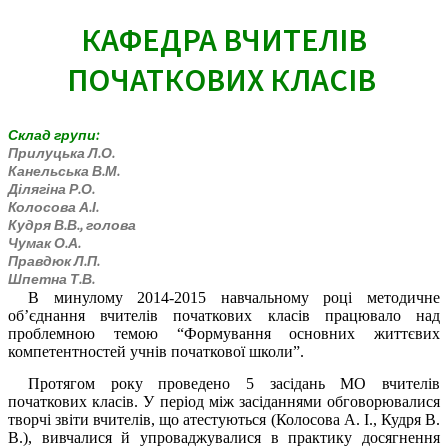
КАФЕДРА ВЧИТЕЛІВ
ПОЧАТКОВИХ КЛАСІВ
Склад групи:
Прилуцька Л.О.
Канельська В.М.
Ділягіна Р.О.
Колосова А.І.
Кудря В.В., голова
Чумак О.А.
Правдюк Л.П.
Шпетна Т.В.
В минулому 2014-2015 навчальному році методичне
об’єднання вчителів початкових класів працювало над
проблемною темою “Формування основних життєвих
компетентностей учнів початкової школи”.
Протягом року проведено 5 засідань МО вчителів
початкових класів. У період між засіданнями обговорювалися
творчі звіти вчителів, що атестуються (Колосова А. І., Кудря В.
В.), вивчалися й упроваджувалися в практику досягнення