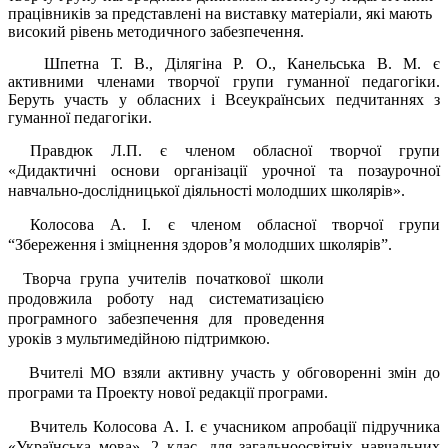
працівників за представлені на виставку матеріали, які мають
високий рівень методичного забезпечення.
Шпетна Т. В., Ділягіна P. O., Канельська В. М. є
активними членами творчої групи гуманної педагогіки.
Беруть участь у обласних і Всеукраїнсьих педчитаннях з
гуманної педагогіки.
Правдюк Л.П. є членом обласної творчої групи
«Дидактичні основи організації урочної та позаурочної
навчально-дослідницької діяльності молодших школярів».
Колосова А. І. є членом обласної творчої групи
“Збереження і зміцнення здоров’я молодших школярів”.
Творча група учителів початкової школи
продовжила роботу над систематизацією
програмного забезпечення для проведення
уроків з мультимедійною підтримкою.
Вчителі МО взяли активну участь у обговоренні змін до
програми та Проекту нової редакції програми.
Вчитель Колосова А. І. є учасником апробації підручника
«Українська мова», 2 клас, для загальноосвітніх навчальних