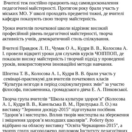
Вчителі теж постійно працюють над самовдосконалення
педагогічної майстерності. Протягом року брали участь у
міських МО. У школі проходять предметні тижні, де вчителі
кафедри показують свою творчу майстерність.
Уроки вчителів початкової школи відрізняє високий
професійний рівень педагогічної майстерності, творча
активність учнів, демократичний стиль спілкування.
Вчителі Правдюк Л. П., Чумак О А., Кудря В. В., Колосова А.
І. провели відкриті уроки для слухачів курсів ЧОІППОП, де
показали високу майстерність і творчий підхід у проведенні
уроків, використовуючи інноваційні методи навчання.
Шпетна Т. В., Колосова А. І., Кудря В. В. брали участь у
семінарі-практикумі для вчителів початкових класів
“Культура незгоди в період соціокультурних змін” за участю
філософа, письменника, громадського діяча Е. А. Пінковської.
Творча група вчителів “Школа культури здоров’я” (Колосова
А. І., Кудря В. В., Канельська В. М., Прилуцька Л. О.) на
виставку “Зернини досвіду-2015” підготували посібник
“Здоров’я і мистецтво. Вплив творів мистецтва на збереження
і зміцнення здоров’я молодших школярів”. Роботу було
відібрано на обласну виставку “Освіта Черкащини-2015”, а
творчу групу нагороджено дипломом Інституту педагогічних