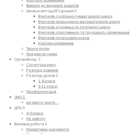
Критерії оцінювання
Вимоги до ведення зошитів
Шкільні методоб’єднання⇩
Вчителів суспільно-гуманітарного циклу
Вчителів природничо-математичного циклу
Вчителів художньо-естетичного циклу
Вчителів спортивного та трудового спрямування
Вчителів початкових класів
Класних керівників
Творчі групи
Предметні тижні
Органайзер ⇩
Структура року
Розклад дзвінків
Розклад уроків⇩
1-4 класи
5-11 класи
Профорієнтація
ЗНО⇩
Це варто знати…
ДПА⇩
4,9 класи
На замітку
Виховна робота⇩
Нормативні документи