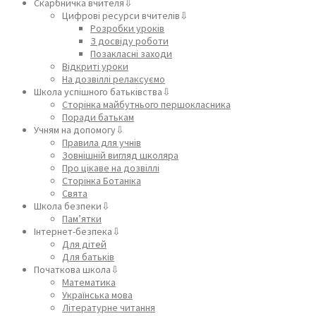
Скарбничка вчителя⇩
Цифрові ресурси вчителів⇩
Розробки уроків
З досвіду роботи
Позакласні заходи
Відкриті уроки
На дозвіллі релаксуємо
Школа успішного батьківства⇩
Сторінка майбутнього першокласника
Поради батькам
Учням на допомогу⇩
Правила для учнів
Зовнішній вигляд школяра
Про цікаве на дозвіллі
Сторінка Ботаніка
Свята
Школа безпеки⇩
Пам’ятки
Інтернет-безпека⇩
Для дітей
Для батьків
Початкова школа⇩
Математика
Українська мова
Літературне читання