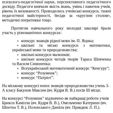
психолого-педагогічної науки, перспективного педагогічного
досвіду. Педагоги вивчали якість знань, умінь і навичок учнів,
рівень їх вихованості. Проводились учнівські конкурси, тижні
педагогічної майстерності, бесіди за «круглим столом»,
методичні оперативки тощо.
Протягом навчального року молодші школярі брали
участь у різноманітних конкурсах:
конкурс знавців рідної мови ім. П. Яцика;
шкільні та міські конкурси з математики,
української мови та природознавства;
шкільні конкурси малюнків;
шкільні конкурси читців творів Тараса Шевченка
та Василя Симоненка;
Всеукраїнський математичний конкурс “Кенгуру”;
конкурс “Розумник”;
конкурс “Патріот”.
На міському конкурсі юних знавців природознавства учень 3-
А класу Бакунов Максим (вч. Кудря В. В.) посів ІІІ місце.
На конкурсі “Розумник” відзначено як найкращі роботи учнів
Брикси Камілли (вч. Кудря В. В.), Омельченко Катерини (вч.
Шпетна Т. В.), Полонського Данііла (вч. Правдюк Л. П.).