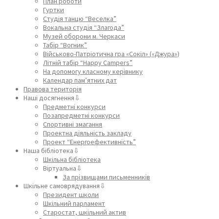
План роботи
Гуртки
Студія танцю “Веселка”
Вокальна студія “Злагода”
Музей оборони м. Черкаси
Табір “Вогник”
Військово-Патріотична гра «Сокіл» («Джура»)
Літній табір “Happy Campers”
На допомогу класному керівнику
Календар пам’ятних дат
Правова територія
Наші досягнення⇩
Предметні конкурси
Позапредметні конкурси
Спортивні змагання
Проектна діяльність закладу
Проект “Енергоефективність”
Наша бібліотека⇩
Шкільна бібліотека
Віртуальна⇩
За прізвищами письменників
Шкільне самоврядування⇩
Президент школи
Шкільний парламент
Старостат, шкільний актив