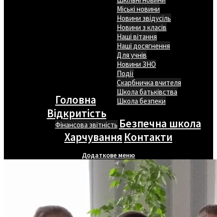
Міські новини
Новини звідусіль
Новини з класів
Наші вітання
Наші досягнення
Для учнів
Новини ЗНО
Події
Скарбничка вчителя
Школа батьківства
Головна
Школа безпеки
Відкритість
Безпечна школа
Фінансова звітність
Харчування
Контакти
Додаткове меню