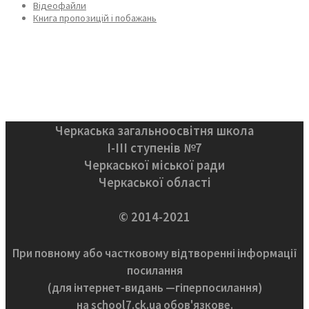
Відеофайли
Книга пропозицій і побажань
Черкаська загальноосвітня школа
І-ІІІ ступенів №7
Черкаської міської ради
Черкаської області
© 2014-2021
При повному або частковому відтворенні інформації
посилання
(для інтернет-видань —гіперпосилання)
на school7.ck.ua обов'язкове.