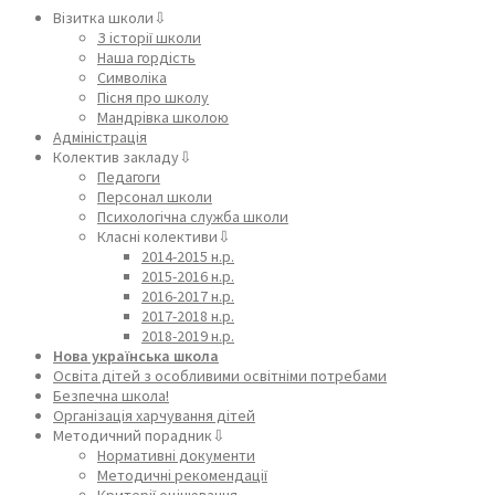
Візитка школи⇩
З історії школи
Наша гордість
Символіка
Пісня про школу
Мандрівка школою
Адміністрація
Колектив закладу⇩
Педагоги
Персонал школи
Психологічна служба школи
Класні колективи⇩
2014-2015 н.р.
2015-2016 н.р.
2016-2017 н.р.
2017-2018 н.р.
2018-2019 н.р.
Нова українська школа
Освіта дітей з особливими освітніми потребами
Безпечна школа!
Організація харчування дітей
Методичний порадник⇩
Нормативні документи
Методичні рекомендації