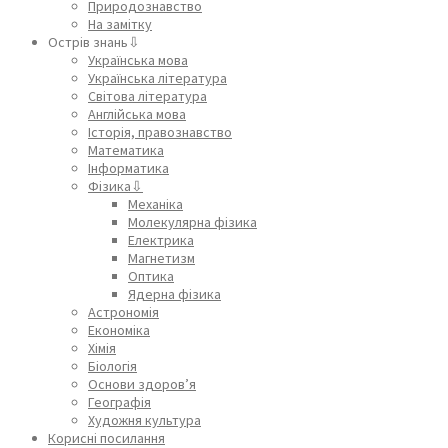
Природознавство
На замітку
Острів знань⇩
Українська мова
Українська література
Світова література
Англійська мова
Історія, правознавство
Математика
Інформатика
Фізика⇩
Механіка
Молекулярна фізика
Електрика
Магнетизм
Оптика
Ядерна фізика
Астрономія
Економіка
Хімія
Біологія
Основи здоров’я
Географія
Художня культура
Корисні посилання