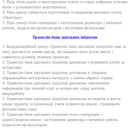
3. Веде облік разом із міністерством освіти та науки набраних класами
балів у різноманітних моніторингах.
4. Прес-центр займається підготовкою та виданням шкільної газети
«Оригінал».
5. Прес-центр тісно співпрацю з заступником директора з виховної
роботи, педагогом-організатором і вчителями-філологами.
Трамплін-банк шкільних ініціатив
1. Координаційний центр «Трамплін-банк шкільних ініціатив» має за
мету допомогти учням школи, які бажають мати ділові якості і
навчитися діловим творчим проектам.
2. Трамплін-банк шкільних ініціатив допоможе створювати клуби за
інтересами
3. Трамплін-банк шкільних ініціатив допоможе у збиранні
інформаційно-методичного матеріалу з певної обраної справи.
4. Трамплін-банк шкільних ініціатив допоможе забезпечити
інформацію про певний клуб за інтересами серед жителів
мікрорайону
5. Трамплін-банк шкільних ініціатив допоможе втілювати в життя
цікаві проекти та пропозиції учнів та вчителів школи, створювати
фотовиставки тощо.
6. Трамплін-банк шкільних ініціатив тісно співпрацює з
адміністрацією школи, заступником директора з виховної роботи,
педагогом-організатором.