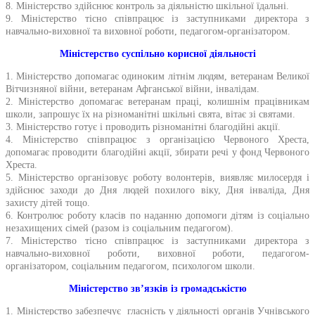
8. Міністерство здійснює контроль за діяльністю шкільної їдальні.
9. Міністерство тісно співпрацює із заступниками директора з
навчально-виховної та виховної роботи, педагогом-організатором.
Міністерство
суспільно корисної діяльності
1. Міністерство допомагає одиноким літнім людям, ветеранам Великої
Вітчизняної війни, ветеранам Афганської війни, інвалідам.
2. Міністерство допомагає ветеранам праці, колишнім працівникам
школи, запрошує їх на різноманітні шкільні свята, вітає зі святами.
3. Міністерство готує і проводить різноманітні благодійні акції.
4. Міністерство співпрацює з організацією Червоного Хреста,
допомагає проводити благодійні акції, збирати речі у фонд Червоного
Хреста.
5. Міністерство організовує роботу волонтерів, виявляє милосердя і
здійснює заходи до Дня людей похилого віку, Дня інваліда, Дня
захисту дітей тощо.
6. Контролює роботу класів по наданню допомоги дітям із соціально
незахищених сімей (разом із соціальним педагогом).
7. Міністерство тісно співпрацює із заступниками директора з
навчально-виховної роботи, виховної роботи, педагогом-
організатором, соціальним педагогом, психологом школи.
Міністерство зв’язків із громадськістю
1. Міністерство забезпечує гласність у діяльності органів Учнівського