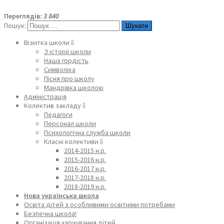
Переглядів:
3 840
Пошук:
Візитка школи⇩
З історії школи
Наша гордість
Символіка
Пісня про школу
Мандрівка школою
Адміністрація
Колектив закладу⇩
Педагоги
Персонал школи
Психологічна служба школи
Класні колективи⇩
2014-2015 н.р.
2015-2016 н.р.
2016-2017 н.р.
2017-2018 н.р.
2018-2019 н.р.
Нова українська школа
Освіта дітей з особливими освітніми потребами
Безпечна школа!
Організація харчування дітей