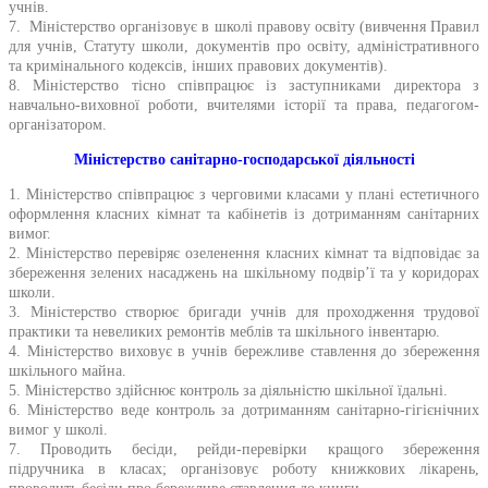
учнів.
7. Міністерство організовує в школі правову освіту (вивчення Правил
для учнів, Статуту школи, документів про освіту, адміністративного
та кримінального кодексів, інших правових документів).
8. Міністерство тісно співпрацює із заступниками директора з
навчально-виховної роботи, вчителями історії та права, педагогом-
організатором.
Міністерство санітарно-господарської діяльності
1. Міністерство співпрацює з черговими класами у плані естетичного
оформлення класних кімнат та кабінетів із дотриманням санітарних
вимог.
2. Міністерство перевіряє озеленення класних кімнат та відповідає за
збереження зелених насаджень на шкільному подвір’ї та у коридорах
школи.
3. Міністерство створює бригади учнів для проходження трудової
практики та невеликих ремонтів меблів та шкільного інвентарю.
4. Міністерство виховує в учнів бережливе ставлення до збереження
шкільного майна.
5. Міністерство здійснює контроль за діяльністю шкільної їдальні.
6. Міністерство веде контроль за дотриманням санітарно-гігієнічних
вимог у школі.
7. Проводить бесіди, рейди-перевірки кращого збереження
підручника в класах; організовує роботу книжкових лікарень,