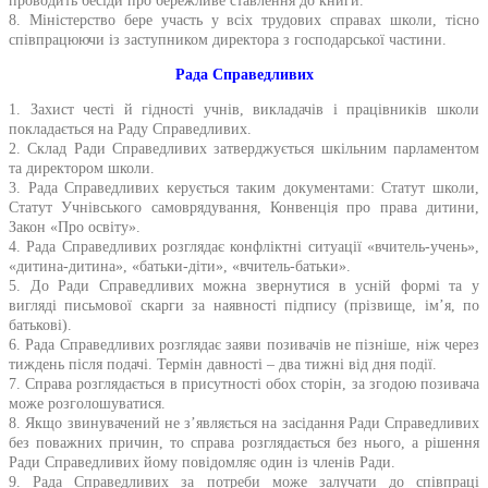
проводить бесіди про бережливе ставлення до книги.
8. Міністерство бере участь у всіх трудових справах школи, тісно
співпрацюючи із заступником директора з господарської частини.
Рада Справедливих
1. Захист честі й гідності учнів, викладачів і працівників школи
покладається на Раду Справедливих.
2. Склад Ради Справедливих затверджується шкільним парламентом
та директором школи.
3. Рада Справедливих керується таким документами: Статут школи,
Статут Учнівського самоврядування, Конвенція про права дитини,
Закон «Про освіту».
4. Рада Справедливих розглядає конфліктні ситуації «вчитель-учень»,
«дитина-дитина», «батьки-діти», «вчитель-батьки».
5. До Ради Справедливих можна звернутися в усній формі та у
вигляді письмової скарги за наявності підпису (прізвище, ім’я, по
батькові).
6. Рада Справедливих розглядає заяви позивачів не пізніше, ніж через
тиждень після подачі. Термін давності – два тижні від дня події.
7. Справа розглядається в присутності обох сторін, за згодою позивача
може розголошуватися.
8. Якщо звинувачений не з’являється на засідання Ради Справедливих
без поважних причин, то справа розглядається без нього, а рішення
Ради Справедливих йому повідомляє один із членів Ради.
9. Рада Справедливих за потреби може залучати до співпраці