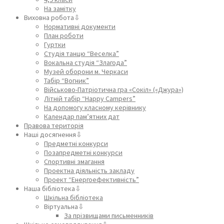
На замітку
Виховна робота⇩
Нормативні документи
План роботи
Гуртки
Студія танцю “Веселка”
Вокальна студія “Злагода”
Музей оборони м. Черкаси
Табір “Вогник”
Військово-Патріотична гра «Сокіл» («Джура»)
Літній табір “Happy Campers”
На допомогу класному керівнику
Календар пам’ятних дат
Правова територія
Наші досягнення⇩
Предметні конкурси
Позапредметні конкурси
Спортивні змагання
Проектна діяльність закладу
Проект “Енергоефективність”
Наша бібліотека⇩
Шкільна бібліотека
Віртуальна⇩
За прізвищами письменників