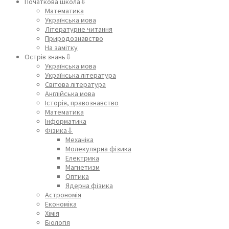
Початкова школа⇩
Математика
Українська мова
Літературне читання
Природознавство
На замітку
Острів знань⇩
Українська мова
Українська література
Світова література
Англійська мова
Історія, правознавство
Математика
Інформатика
Фізика⇩
Механіка
Молекулярна фізика
Електрика
Магнетизм
Оптика
Ядерна фізика
Астрономія
Економіка
Хімія
Біологія