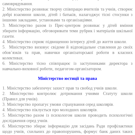
самоврядування.
2. Міністерство розвиває творчу співпрацю вчителів та учнів, створює
добрі взаємини школи, дітей і батьків, налагоджує тісні стосунки з
іншими закладами, установами та організаціями.
3. Міністерство разом із Прес-центром розвиває у дітей вміння
збирати інформацію, обговорювати теми рубрик і матеріалів шкільної
газети.
4. Міністерство сприяє підвищенню інтересу дітей до життя школи.
5. Міністерство виховує свідоме й відповідальне ставлення до своїх
обов’язків та прав, навички організаторської роботи в класних
колективах.
6. Міністерство тісно співпрацює із заступниками директора з
навчально-виховної роботи, педагогом-організатором.
Міністерство юстиції та права
1. Міністерство забезпечує захист прав та свобод учнів школи.
2. Міністерство контролює дотримання учнями Статуту школи
(Правил для учнів).
3. Міністерство пропагує умови страхування серед школярів.
4. Міністерство піклується про молодших школярів.
5. Міністерство разом із психологом школи проводить психологічні
дослідження серед учнів.
6. Міністерство збирає інформацію для засідань Ради профілактики
щодо учнів, схильних до правопорушень, формує банк даних таких