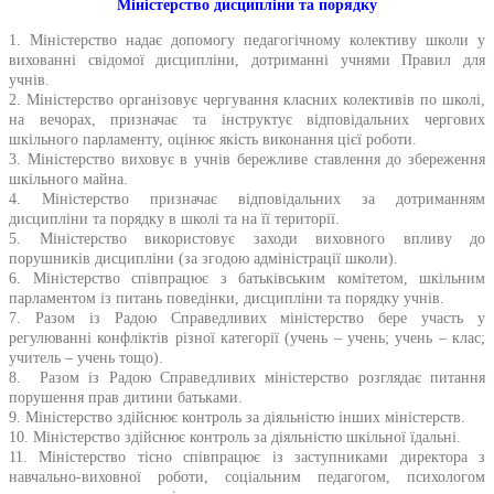
Міністерство
дисципліни та порядку
1. Міністерство надає допомогу педагогічному колективу школи у
вихованні свідомої дисципліни, дотриманні учнями Правил для
учнів.
2. Міністерство організовує чергування класних колективів по школі,
на вечорах, призначає та інструктує відповідальних чергових
шкільного парламенту, оцінює якість виконання цієї роботи.
3. Міністерство виховує в учнів бережливе ставлення до збереження
шкільного майна.
4. Міністерство призначає відповідальних за дотриманням
дисципліни та порядку в школі та на її території.
5. Міністерство використовує заходи виховного впливу до
порушників дисципліни (за згодою адміністрації школи).
6. Міністерство співпрацює з батьківським комітетом, шкільним
парламентом із питань поведінки, дисципліни та порядку учнів.
7. Разом із Радою Справедливих міністерство бере участь у
регулюванні конфліктів різної категорії (учень – учень; учень – клас;
учитель – учень тощо).
8. Разом із Радою Справедливих міністерство розглядає питання
порушення прав дитини батьками.
9. Міністерство здійснює контроль за діяльністю інших міністерств.
10. Міністерство здійснює контроль за діяльністю шкільної їдальні.
11. Міністерство тісно співпрацює із заступниками директора з
навчально-виховної роботи, соціальним педагогом, психологом