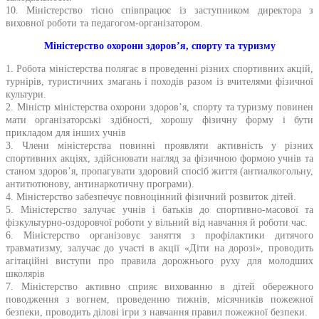
10. Міністерство тісно співпрацює із заступником директора з
виховної роботи та педагогом-організатором.
Міністерство охорони здоров’я, спорту та туризму
1. Робота міністерства полягає в проведенні різних спортивних акцій,
турнірів, туристичних змагань і походів разом із вчителями фізичної
культури.
2. Міністр міністерства охорони здоров’я, спорту та туризму повинен
мати організаторські здібності, хорошу фізичну форму і бути
прикладом для інших учнів
3. Члени міністерства повинні проявляти активність у різних
спортивних акціях, здійснювати нагляд за фізичною формою учнів та
станом здоров’я, пропагувати здоровий спосіб життя (антиалкогольну,
антитютюнову, антинаркотичну програми).
4. Міністерство забезпечує повноцінний фізичний розвиток дітей.
5. Міністерство залучає учнів і батьків до спортивно-масової та
фізкультурно-оздоровчої роботи у вільний від навчання й роботи час.
6. Міністерство організовує заняття з профілактики дитячого
травматизму, залучає до участі в акції «Діти на дорозі», проводить
агітаційні виступи про правила дорожнього руху для молодших
школярів
7. Міністерство активно сприяє вихованню в дітей обережного
поводження з вогнем, проведенню тижнів, місячників пожежної
безпеки, проводить ділові ігри з навчання правил пожежної безпеки.