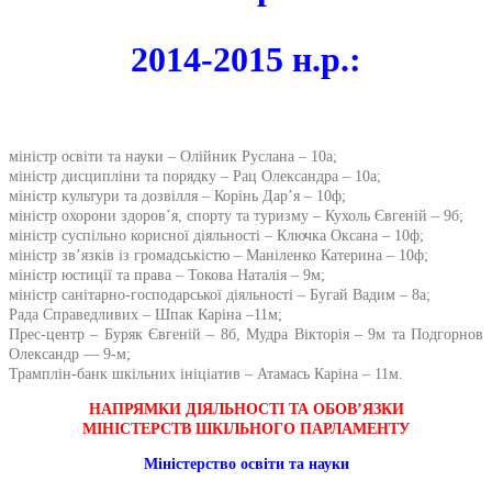
2014-2015 н.р.:
міністр освіти та науки – Олійник Руслана – 10а;
міністр дисципліни та порядку – Рац Олександра – 10а;
міністр культури та дозвілля – Корінь Дар’я – 10ф;
міністр охорони здоров’я, спорту та туризму – Кухоль Євгеній – 9б;
міністр суспільно корисної діяльності – Ключка Оксана – 10ф;
міністр зв’язків із громадськістю – Маніленко Катерина – 10ф;
міністр юстиції та права – Токова Наталія – 9м;
міністр санітарно-господарської діяльності – Бугай Вадим – 8а;
Рада Справедливих – Шпак Каріна –11м;
Прес-центр – Буряк Євгеній – 8б, Мудра Вікторія – 9м та Подгорнов
Олександр — 9-м;
Трамплін-банк шкільних ініціатив – Атамась Каріна – 11м.
НАПРЯМКИ ДІЯЛЬНОСТІ ТА ОБОВ’ЯЗКИ
МІНІСТЕРСТВ ШКІЛЬНОГО ПАРЛАМЕНТУ
Міністерство освіти та науки