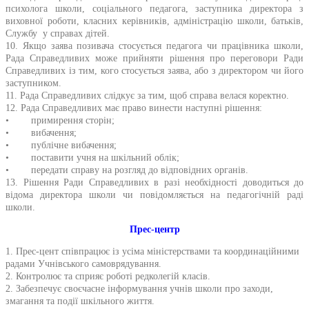
психолога школи, соціального педагога, заступника директора з
виховної роботи, класних керівників, адміністрацію школи, батьків,
Службу у справах дітей.
10. Якщо заява позивача стосується педагога чи працівника школи,
Рада Справедливих може прийняти рішення про переговори Ради
Справедливих із тим, кого стосується заява, або з директором чи його
заступником.
11. Рада Справедливих слідкує за тим, щоб справа велася коректно.
12. Рада Справедливих має право винести наступні рішення:
• примирення сторін;
• вибачення;
• публічне вибачення;
• поставити учня на шкільний облік;
• передати справу на розгляд до відповідних органів.
13. Рішення Ради Справедливих в разі необхідності доводиться до
відома директора школи чи повідомляється на педагогічній раді
школи.
Прес-центр
1. Прес-цент співпрацює із усіма міністерствами та координаційними
радами Учнівського самоврядування.
2. Контролює та сприяє роботі редколегій класів.
2. Забезпечує своєчасне інформування учнів школи про заходи,
змагання та події шкільного життя.