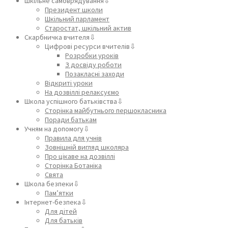
Шкільне самоврядування⇩
Президент школи
Шкільний парламент
Старостат, шкільний актив
Скарбничка вчителя⇩
Цифрові ресурси вчителів⇩
Розробки уроків
З досвіду роботи
Позакласні заходи
Відкриті уроки
На дозвіллі релаксуємо
Школа успішного батьківства⇩
Сторінка майбутнього першокласника
Поради батькам
Учням на допомогу⇩
Правила для учнів
Зовнішній вигляд школяра
Про цікаве на дозвіллі
Сторінка Ботаніка
Свята
Школа безпеки⇩
Пам’ятки
Інтернет-безпека⇩
Для дітей
Для батьків