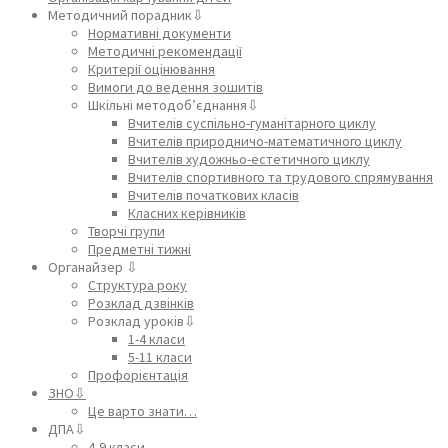
Методичний порадник⇩
Нормативні документи
Методичні рекомендації
Критерії оцінювання
Вимоги до ведення зошитів
Шкільні методоб’єднання⇩
Вчителів суспільно-гуманітарного циклу
Вчителів природничо-математичного циклу
Вчителів художньо-естетичного циклу
Вчителів спортивного та трудового спрямування
Вчителів початкових класів
Класних керівників
Творчі групи
Предметні тижні
Органайзер ⇩
Структура року
Розклад дзвінків
Розклад уроків⇩
1-4 класи
5-11 класи
Профорієнтація
ЗНО⇩
Це варто знати…
ДПА⇩
4,9 класи