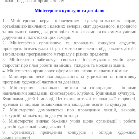
школи, педагогом-організатором.
Міністерство культури та дозвілля
1. Міністерство керує проведенням культурно-масових справ,
організацією шкільних і класних вечорів, свят державного, народного
та шкільного календаря, розподіляє між класами та окремими учнями
доручення з підготовки цих заходів.
2. Міністерство організовує та проводить конкурси ерудитів,
проводить інтелектуальні ігри з метою виявлення обдарованих дітей і
закріплення програмового матеріалу з різних предметів.
3. Міністерство забезпечує своєчасне інформування учнів через
старостат про план роботи на місяць, тиждень та можливі зміни.
4. Міністерство організовує оформлення школи та класних кімнат.
5. Міністерство несе відповідальність за утримання та підготовку
програми художньої частини та дозвілля.
6. Міністерство встановлює зв’язки та співпрацює з іншими
навчальними закладами, кінотеатрами, клубами, Будинками культури,
Будинками дітей і молоді, Центрами дитячої та юнацької творчості,
музеями та іншими позашкільними закладами освіти та культури.
7. Міністерство домовляється про проведення лекцій, вечорів,
екскурсій, кінолекторіїв для учнів тощо.
8. Міністерство вивчає бажання учнів щодо організації і роботи
гуртків художньої самодіяльності.
9. Організовує проведення конкурсів і оглядів художньої
самодіяльності.