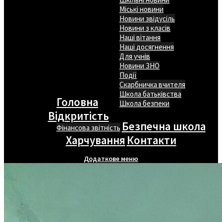
Міські новини
Новини звідусіль
Новини з класів
Наші вітання
Наші досягнення
Для учнів
Новини ЗНО
Події
Скарбничка вчителя
Школа батьківства
Головна
Школа безпеки
Відкритість
Безпечна школа
Фінансова звітність
Харчування
Контакти
Додаткове меню