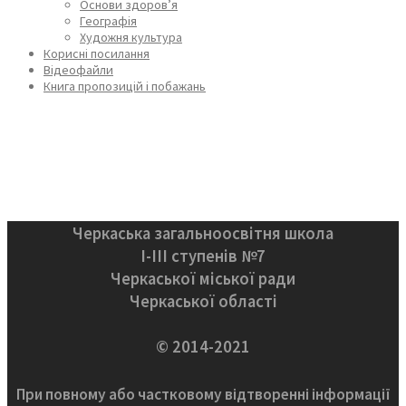
Основи здоров’я
Географія
Художня культура
Корисні посилання
Відеофайли
Книга пропозицій і побажань
Черкаська загальноосвітня школа
І-ІІІ ступенів №7
Черкаської міської ради
Черкаської області
© 2014-2021
При повному або частковому відтворенні інформації