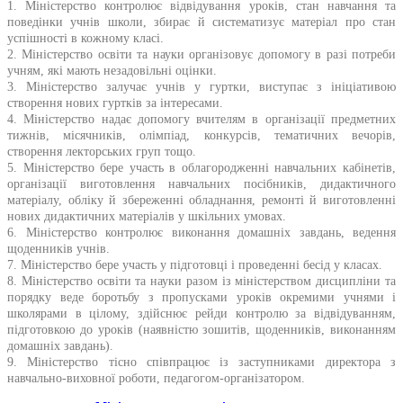
1. Міністерство контролює відвідування уроків, стан навчання та
поведінки учнів школи, збирає й систематизує матеріал про стан
успішності в кожному класі.
2. Міністерство освіти та науки організовує допомогу в разі потреби
учням, які мають незадовільні оцінки.
3. Міністерство залучає учнів у гуртки, виступає з ініціативою
створення нових гуртків за інтересами.
4. Міністерство надає допомогу вчителям в організації предметних
тижнів, місячників, олімпіад, конкурсів, тематичних вечорів,
створення лекторських груп тощо.
5. Міністерство бере участь в облагородженні навчальних кабінетів,
організації виготовлення навчальних посібників, дидактичного
матеріалу, обліку й збереженні обладнання, ремонті й виготовленні
нових дидактичних матеріалів у шкільних умовах.
6. Міністерство контролює виконання домашніх завдань, ведення
щоденників учнів.
7. Міністерство бере участь у підготовці і проведенні бесід у класах.
8. Міністерство освіти та науки разом із міністерством дисципліни та
порядку веде боротьбу з пропусками уроків окремими учнями і
школярами в цілому, здійснює рейди контролю за відвідуванням,
підготовкою до уроків (наявністю зошитів, щоденників, виконанням
домашніх завдань).
9. Міністерство тісно співпрацює із заступниками директора з
навчально-виховної роботи, педагогом-організатором.