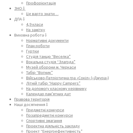
Профорієнтація
ЗНО⇩
Це варто знати…
ДПА⇩
4,9 класи
На замітку
Виховна робота⇩
Нормативні документи
План роботи
Гуртки
Студія танцю “Веселка”
Вокальна студія “Злагода”
Музей оборони м. Черкаси
Табір “Вогник”
Військово-Патріотична гра «Сокіл» («Джура»)
Літній табір “Happy Campers”
На допомогу класному керівнику
Календар пам’ятних дат
Правова територія
Наші досягнення⇩
Предметні конкурси
Позапредметні конкурси
Спортивні змагання
Проектна діяльність закладу
Проект “Енергоефективність”