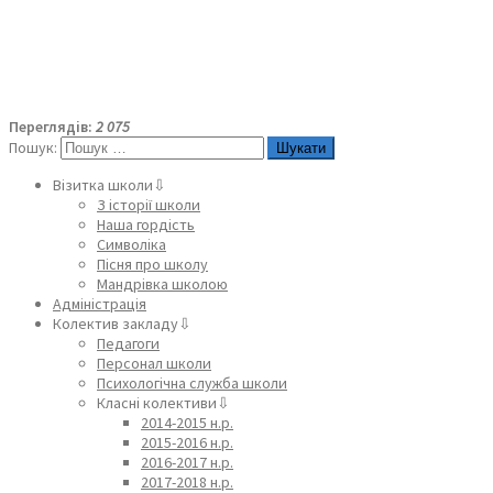
Переглядів:
2 075
Пошук:
Візитка школи⇩
З історії школи
Наша гордість
Символіка
Пісня про школу
Мандрівка школою
Адміністрація
Колектив закладу⇩
Педагоги
Персонал школи
Психологічна служба школи
Класні колективи⇩
2014-2015 н.р.
2015-2016 н.р.
2016-2017 н.р.
2017-2018 н.р.