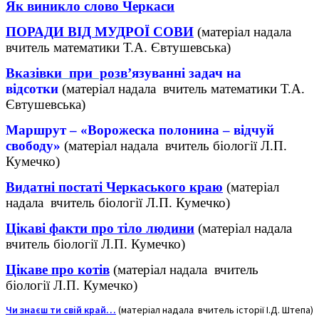
Як виникло слово Черкаси
П
ОРАДИ ВІД МУДРОЇ СОВИ
(матеріал надала
вчитель математики Т.А. Євтушевська)
Вказівки при розв
’
язуванні задач на
відсотки
(матеріал надала вчитель математики Т.А.
Євтушевська)
Маршрут – «Ворожеска полонина – відчуй
свободу»
(матеріал надала вчитель біології Л.П.
Кумечко)
Видатні постаті Черкаського краю
(матеріал
надала вчитель біології Л.П. Кумечко)
Цікаві факти про тіло людини
(матеріал надала
вчитель біології Л.П. Кумечко)
Цікаве про котів
(матеріал надала вчитель
біології Л.П. Кумечко)
Чи знаєш ти свій край…
(матеріал надала вчитель історії І.Д. Штепа)