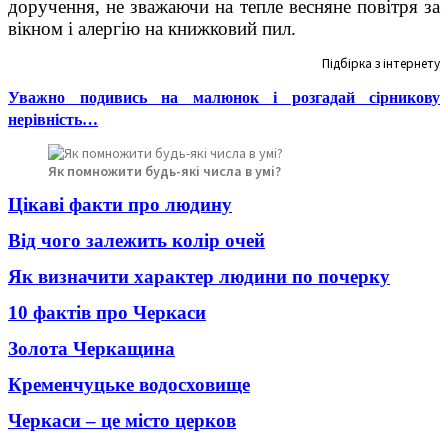
доручення, не зважаючи на тепле весняне повітря за
вікном і алергію на книжковий пил.
Підбірка з інтернету
Уважно подивись на малюнок і розгадай сірникову
нерівність…
Як помножити будь-які числа в умі?
Цікаві факти про людину
Від чого залежить колір очей
Як визначити характер людини по почерку
10 фактів про Черкаси
Золота Черкащина
Кременчуцьке водосховище
Черкаси – це місто церков