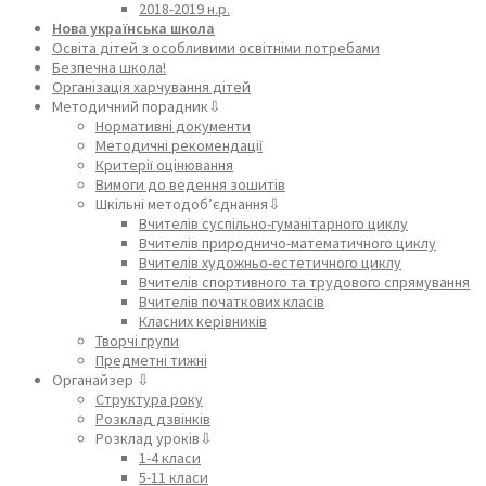
2018-2019 н.р.
Нова українська школа
Освіта дітей з особливими освітніми потребами
Безпечна школа!
Організація харчування дітей
Методичний порадник⇩
Нормативні документи
Методичні рекомендації
Критерії оцінювання
Вимоги до ведення зошитів
Шкільні методоб’єднання⇩
Вчителів суспільно-гуманітарного циклу
Вчителів природничо-математичного циклу
Вчителів художньо-естетичного циклу
Вчителів спортивного та трудового спрямування
Вчителів початкових класів
Класних керівників
Творчі групи
Предметні тижні
Органайзер ⇩
Структура року
Розклад дзвінків
Розклад уроків⇩
1-4 класи
5-11 класи