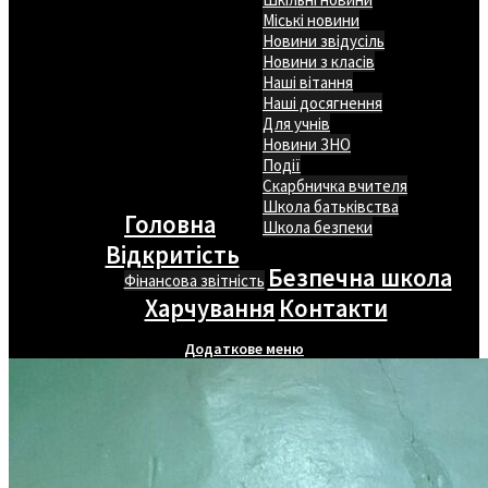
Міські новини
Новини звідусіль
Новини з класів
Наші вітання
Наші досягнення
Для учнів
Новини ЗНО
Події
Скарбничка вчителя
Школа батьківства
Головна
Школа безпеки
Відкритість
Безпечна школа
Фінансова звітність
Харчування
Контакти
Додаткове меню