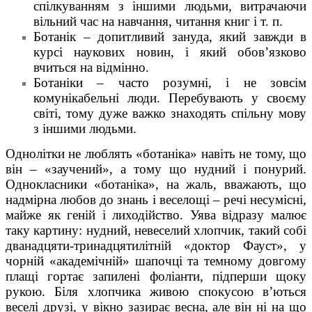
спілкуванням з іншими людьми, витрачаючи
вільний час на навчання, читання книг і т. п.
Ботанік – допитливий зануда, який завжди в
курсі наукових новин, і який обов’язково
вчиться на відмінно.
Ботаніки – часто розумні, і не зовсім
комунікабельні люди. Перебувають у своєму
світі, тому дуже важко знаходять спільну мову
з іншими людьми.
Однолітки не люблять «ботаніка» навіть не тому, що
він – «заучений», а тому що нудний і понурий.
Однокласники «ботаніка», на жаль, вважають, що
надмірна любов до знань і веселощі – речі несумісні,
майже як геній і лиходійство. Уява відразу малює
таку картину: нудний, невеселий хлопчик, такий собі
дванадцяти-тринадцятилітній «доктор Фауст», у
чорній «академічній» шапочці та темному довгому
плащі гортає запилені фоліанти, підперши щоку
рукою. Біля хлопчика живою спокусою в’ються
веселі друзі, у вікно зазирає весна, але він ні на що