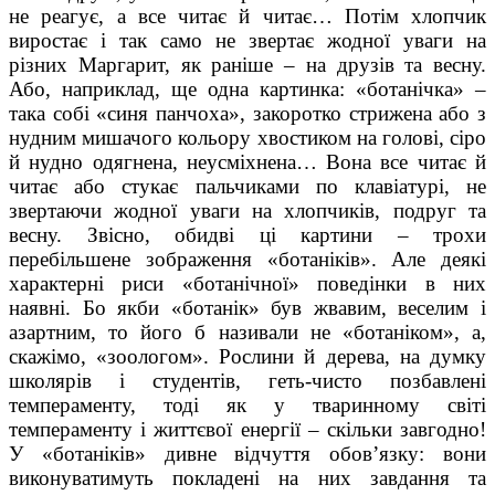
не реагує, а все читає й читає… Потім хлопчик
виростає і так само не звертає жодної уваги на
різних Маргарит, як раніше – на друзів та весну.
Або, наприклад, ще одна картинка: «ботанічка» –
така собі «синя панчоха», закоротко стрижена або з
нудним мишачого кольору хвостиком на голові, сіро
й нудно одягнена, неусміхнена… Вона все читає й
читає або стукає пальчиками по клавіатурі, не
звертаючи жодної уваги на хлопчиків, подруг та
весну. Звісно, обидві ці картини – трохи
перебільшене зображення «ботаніків». Але деякі
характерні риси «ботанічної» поведінки в них
наявні. Бо якби «ботанік» був жвавим, веселим і
азартним, то його б називали не «ботаніком», а,
скажімо, «зоологом». Рослини й дерева, на думку
школярів і студентів, геть-чисто позбавлені
темпераменту, тоді як у тваринному світі
темпераменту і життєвої енергії – скільки завгодно!
У «ботаніків» дивне відчуття обов’язку: вони
виконуватимуть покладені на них завдання та