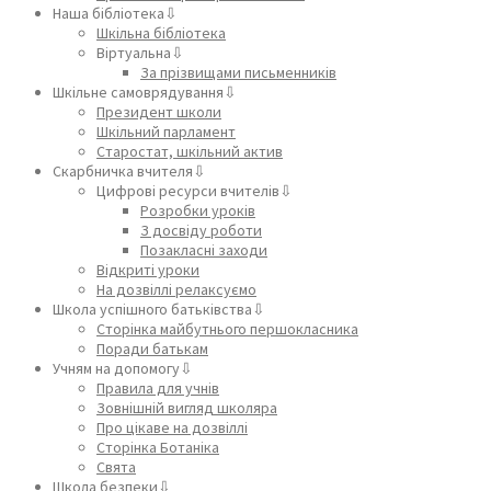
Наша бібліотека⇩
Шкільна бібліотека
Віртуальна⇩
За прізвищами письменників
Шкільне самоврядування⇩
Президент школи
Шкільний парламент
Старостат, шкільний актив
Скарбничка вчителя⇩
Цифрові ресурси вчителів⇩
Розробки уроків
З досвіду роботи
Позакласні заходи
Відкриті уроки
На дозвіллі релаксуємо
Школа успішного батьківства⇩
Сторінка майбутнього першокласника
Поради батькам
Учням на допомогу⇩
Правила для учнів
Зовнішній вигляд школяра
Про цікаве на дозвіллі
Сторінка Ботаніка
Свята
Школа безпеки⇩