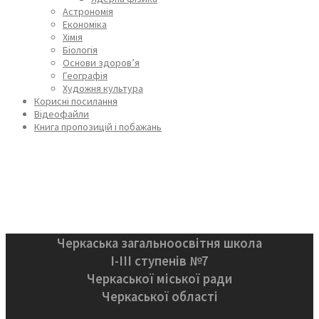
Астрономія
Економіка
Хімія
Біологія
Основи здоров’я
Географія
Художня культура
Корисні посилання
Відеофайли
Книга пропозицій і побажань
Черкаська загальноосвітня школа
І-ІІІ ступенів №7
Черкаської міської ради
Черкаської області