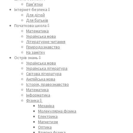
Пам’ятки
Інтернет-безпека⇩
Для дітей
Для батьків
Початкова школа⇩
Математика
Українська мова
Літературне читання
Природознавство
На замітку
Острів знань⇩
Українська мова
Українська література
Світова література
Англійська мова
Історія, правознавство
Математика
Інформатика
Фізика⇩
Механіка
Молекулярна фізика
Електрика
Магнетизм
Оптика
Ядерна фізика