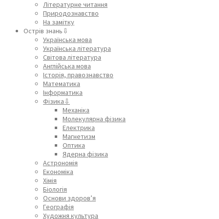
Літературне читання
Природознавство
На замітку
Острів знань⇩
Українська мова
Українська література
Світова література
Англійська мова
Історія, правознавство
Математика
Інформатика
Фізика⇩
Механіка
Молекулярна фізика
Електрика
Магнетизм
Оптика
Ядерна фізика
Астрономія
Економіка
Хімія
Біологія
Основи здоров’я
Географія
Художня культура