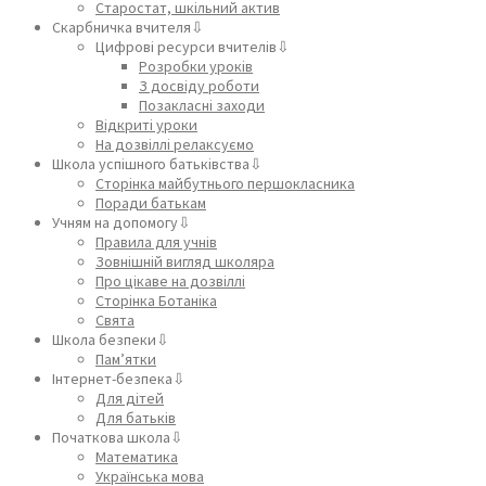
Старостат, шкільний актив
Скарбничка вчителя⇩
Цифрові ресурси вчителів⇩
Розробки уроків
З досвіду роботи
Позакласні заходи
Відкриті уроки
На дозвіллі релаксуємо
Школа успішного батьківства⇩
Сторінка майбутнього першокласника
Поради батькам
Учням на допомогу⇩
Правила для учнів
Зовнішній вигляд школяра
Про цікаве на дозвіллі
Сторінка Ботаніка
Свята
Школа безпеки⇩
Пам’ятки
Інтернет-безпека⇩
Для дітей
Для батьків
Початкова школа⇩
Математика
Українська мова