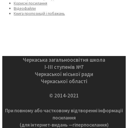
Корисні посилання
Відеофайли
Книга пропозицій і побажань
Черкаська загальноосвітня школа
І-ІІІ ступенів №7
Черкаської міської ради
Черкаської області
© 2014-2021
При повному або частковому відтворенні інформації
посилання
(для інтернет-видань —гіперпосилання)