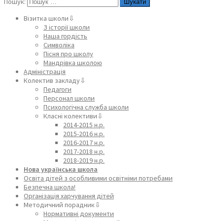
Пошук:
Візитка школи⇩
З історії школи
Наша гордість
Символіка
Пісня про школу
Мандрівка школою
Адміністрація
Колектив закладу⇩
Педагоги
Персонал школи
Психологічна служба школи
Класні колективи⇩
2014-2015 н.р.
2015-2016 н.р.
2016-2017 н.р.
2017-2018 н.р.
2018-2019 н.р.
Нова українська школа
Освіта дітей з особливими освітніми потребами
Безпечна школа!
Організація харчування дітей
Методичний порадник⇩
Нормативні документи