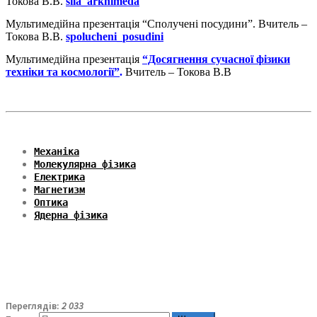
Токова В.В.
sila_arkhimeda
Мультимедійна презентація “Сполучені посудини”. Вчитель –
Токова В.В.
spolucheni_posudini
Мультимедійна презентація
“Досягнення сучасної фізики
техніки та космології”
.
Вчитель – Токова В.В
Механіка
Молекулярна фізика
Електрика
Магнетизм
Оптика
Ядерна фізика
Переглядів:
2 033