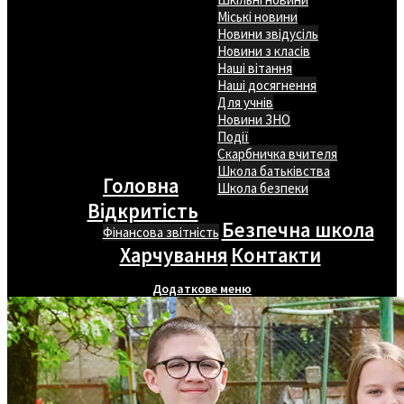
Міські новини
Новини звідусіль
Новини з класів
Наші вітання
Наші досягнення
Для учнів
Новини ЗНО
Події
Скарбничка вчителя
Школа батьківства
Головна
Школа безпеки
Відкритість
Безпечна школа
Фінансова звітність
Харчування
Контакти
Додаткове меню