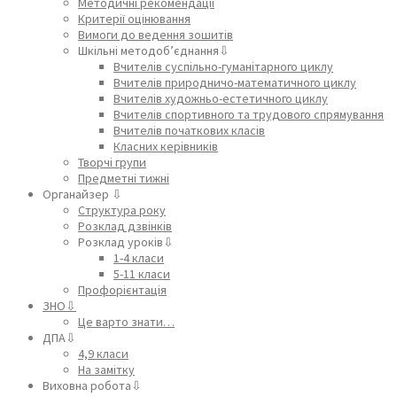
Методичні рекомендації
Критерії оцінювання
Вимоги до ведення зошитів
Шкільні методоб’єднання⇩
Вчителів суспільно-гуманітарного циклу
Вчителів природничо-математичного циклу
Вчителів художньо-естетичного циклу
Вчителів спортивного та трудового спрямування
Вчителів початкових класів
Класних керівників
Творчі групи
Предметні тижні
Органайзер ⇩
Структура року
Розклад дзвінків
Розклад уроків⇩
1-4 класи
5-11 класи
Профорієнтація
ЗНО⇩
Це варто знати…
ДПА⇩
4,9 класи
На замітку
Виховна робота⇩