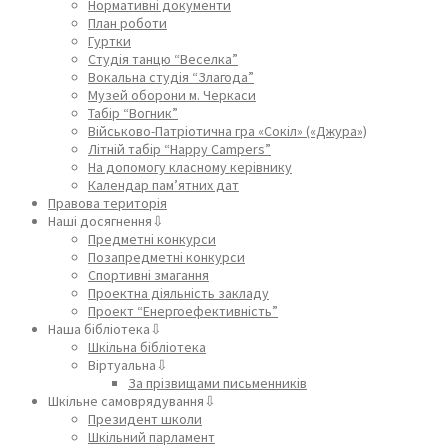
Нормативні документи
План роботи
Гуртки
Студія танцю “Веселка”
Вокальна студія “Злагода”
Музей оборони м. Черкаси
Табір “Вогник”
Військово-Патріотична гра «Сокіл» («Джура»)
Літній табір “Happy Campers”
На допомогу класному керівнику
Календар пам’ятних дат
Правова територія
Наші досягнення⇩
Предметні конкурси
Позапредметні конкурси
Спортивні змагання
Проектна діяльність закладу
Проект “Енергоефективність”
Наша бібліотека⇩
Шкільна бібліотека
Віртуальна⇩
За прізвищами письменників
Шкільне самоврядування⇩
Президент школи
Шкільний парламент