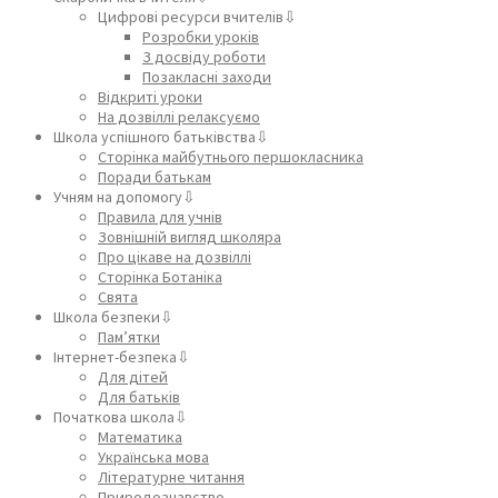
Цифрові ресурси вчителів⇩
Розробки уроків
З досвіду роботи
Позакласні заходи
Відкриті уроки
На дозвіллі релаксуємо
Школа успішного батьківства⇩
Сторінка майбутнього першокласника
Поради батькам
Учням на допомогу⇩
Правила для учнів
Зовнішній вигляд школяра
Про цікаве на дозвіллі
Сторінка Ботаніка
Свята
Школа безпеки⇩
Пам’ятки
Інтернет-безпека⇩
Для дітей
Для батьків
Початкова школа⇩
Математика
Українська мова
Літературне читання
Природознавство