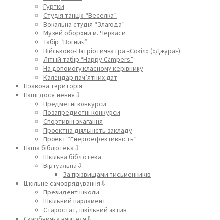
Гуртки
Студія танцю “Веселка”
Вокальна студія “Злагода”
Музей оборони м. Черкаси
Табір “Вогник”
Військово-Патріотична гра «Сокіл» («Джура»)
Літній табір “Happy Campers”
На допомогу класному керівнику
Календар пам’ятних дат
Правова територія
Наші досягнення⇩
Предметні конкурси
Позапредметні конкурси
Спортивні змагання
Проектна діяльність закладу
Проект “Енергоефективність”
Наша бібліотека⇩
Шкільна бібліотека
Віртуальна⇩
За прізвищами письменників
Шкільне самоврядування⇩
Президент школи
Шкільний парламент
Старостат, шкільний актив
Скарбничка вчителя⇩