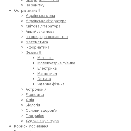
На замітку
Острів знань⇩
Українська мова
Українська література
Світова література
Англійська мова
Історія, правознавство
Математика
Інформатика
Фізика⇩
Механіка
Молекулярна фізика
Електрика
Магнетизм
Оптика
Ядерна фізика
Астрономія
Економіка
Хімія
Біологія
Основи здоров’я
Географія
Художня культура
Корисні посилання