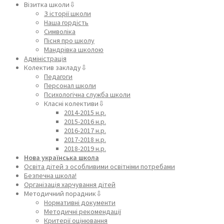
Візитка школи⇩
З історії школи
Наша гордість
Символіка
Пісня про школу
Мандрівка школою
Адміністрація
Колектив закладу⇩
Педагоги
Персонал школи
Психологічна служба школи
Класні колективи⇩
2014-2015 н.р.
2015-2016 н.р.
2016-2017 н.р.
2017-2018 н.р.
2018-2019 н.р.
Нова українська школа
Освіта дітей з особливими освітніми потребами
Безпечна школа!
Організація харчування дітей
Методичний порадник⇩
Нормативні документи
Методичні рекомендації
Критерії оцінювання