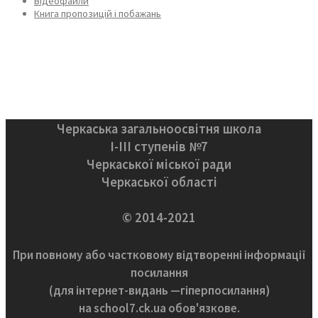
Відеофайли
Книга пропозицій і побажань
Черкаська загальноосвітня школа
І-ІІІ ступенів №7
Черкаської міської ради
Черкаської області
© 2014-2021
При повному або частковому відтворенні інформації
посилання
(для інтернет-видань —гіперпосилання)
на school7.ck.ua обов'язкове.