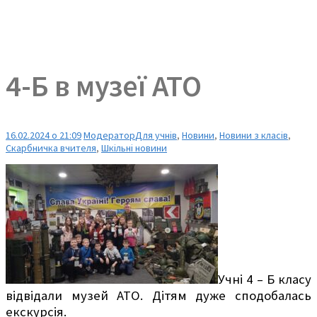
4-Б в музеї АТО
16.02.2024 о 21:09
Модератор
Для учнів
,
Новини
,
Новини з класів
,
Скарбничка вчителя
,
Шкільні новини
Учні 4 – Б класу
відвідали музей АТО. Дітям дуже сподобалась
екскурсія.