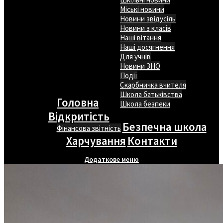
Міські новини
Новини звідусіль
Новини з класів
Наші вітання
Наші досягнення
Для учнів
Новини ЗНО
Події
Скарбничка вчителя
Школа батьківства
Головна
Школа безпеки
Відкритість
Безпечна школа
Фінансова звітність
Харчування
Контакти
Додаткове меню