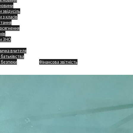
 новини
 звідусіль
 з класів
ітання
осягнення
нів
и ЗНО
ничка вчителя
Відкритість
 батьківства
Безпечна школа
Х
 безпеки
Фінансова звітність
Додаткове меню