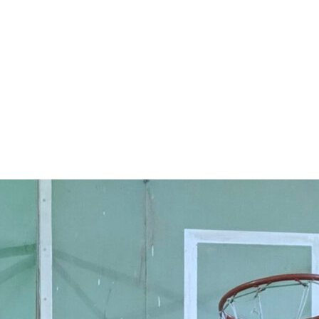
арчування
Контакти