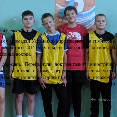
ста Севастополя.
їзму громадян України, які проживають на тимчасово
я 26 лютого 2014 року в місті Сімферополі мітингу на
аціональностей.
ї держави. Переглянули документальну кінострічну
ан, які втекли з Криму”, переглянути мультфільм про
через свої мистецькі проєкти показали, що незалежно
Держави та відпочинок у Криму влітку. У шкільній
Фотоподорож