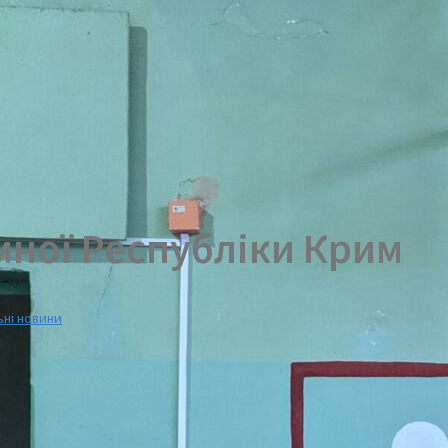
мної Республіки Крим
ьні новини