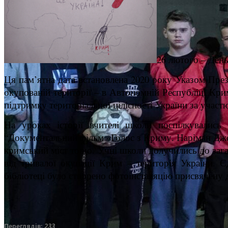
26 лютого – Ден
Ця пам’ятна дата встановлена 2020 року Указом Пре
окупованій території – в Автономній Республіці Крим
підтримку територіальної цілісності України за участ
На уроках історії вчителі школи поспілкувались 
“Документальний фільм «Голос з Криму. Наріман Джел
кримський міст тощо. Учні школи долучились до зага
від тривалої окупації Крим – територія України.
бібліотеці було створено фотоінсталяцію присвячену 
Переглядів:
233