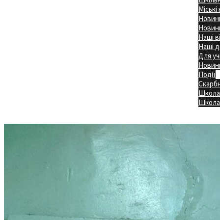
Міські
Новини
Новини
Наші в
Наші д
Для уч
Новин
Події
Скарб
Школа
Головна
Школа