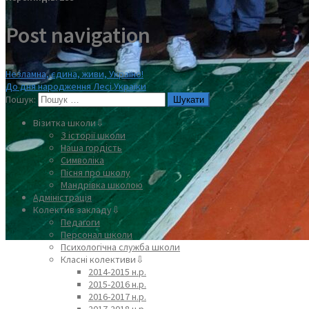
Post navigation
Незламна, єдина, живи, Україно!
До дня народження Лесі Україки
Пошук:
Візитка школи⇩
З історії школи
Наша гордість
Символіка
Пісня про школу
Мандрівка школою
Адміністрація
Колектив закладу⇩
Педагоги
Персонал школи
Психологічна служба школи
Класні колективи⇩
2014-2015 н.р.
2015-2016 н.р.
2016-2017 н.р.
2017-2018 н.р.