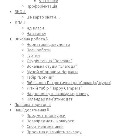
5-11 класи
Профорієнтація
ЗНО⇩
Це варто знати…
ДПА⇩
4,9 класи
На замітку
Виховна робота⇩
Нормативні документи
План роботи
Гуртки
Студія танцю “Веселка”
Вокальна студія “Злагода”
Музей оборони м. Черкаси
Табір “Вогник”
Військово-Патріотична гра «Сокіл» («Джура»)
Літній табір “Happy Campers”
На допомогу класному керівнику
Календар пам’ятних дат
Правова територія
Наші досягнення⇩
Предметні конкурси
Позапредметні конкурси
Спортивні змагання
Проектна діяльність закладу