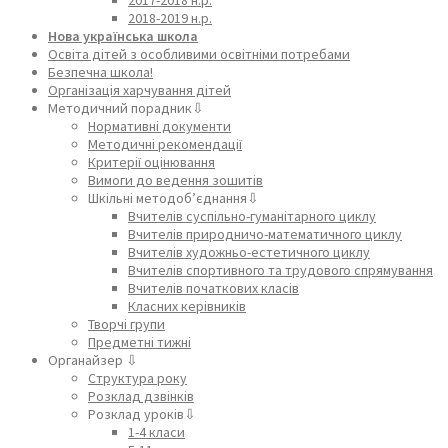
2018-2019 н.р.
Нова українська школа
Освіта дітей з особливими освітніми потребами
Безпечна школа!
Організація харчування дітей
Методичний порадник⇩
Нормативні документи
Методичні рекомендації
Критерії оцінювання
Вимоги до ведення зошитів
Шкільні методоб’єднання⇩
Вчителів суспільно-гуманітарного циклу
Вчителів природничо-математичного циклу
Вчителів художньо-естетичного циклу
Вчителів спортивного та трудового спрямування
Вчителів початкових класів
Класних керівників
Творчі групи
Предметні тижні
Органайзер ⇩
Структура року
Розклад дзвінків
Розклад уроків⇩
1-4 класи