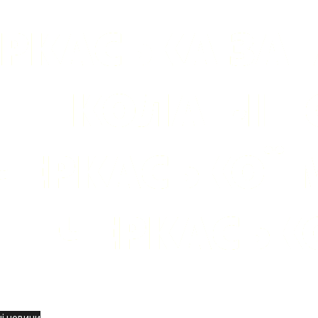
вини
і новини