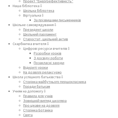
Проект “Енергоефективність”
Наша бібліотека⇩
Шкільна бібліотека
Віртуальна⇩
За прізвищами письменників
Шкільне самоврядування⇩
Президент школи
Шкільний парламент
Старостат, шкільний актив
Скарбничка вчителя⇩
Цифрові ресурси вчителів⇩
Розробки уроків
З досвіду роботи
Позакласні заходи
Відкриті уроки
На дозвіллі релаксуємо
Школа успішного батьківства⇩
Сторінка майбутнього першокласника
Поради батькам
Учням на допомогу⇩
Правила для учнів
Зовнішній вигляд школяра
Про цікаве на дозвіллі
Сторінка Ботаніка
Свята