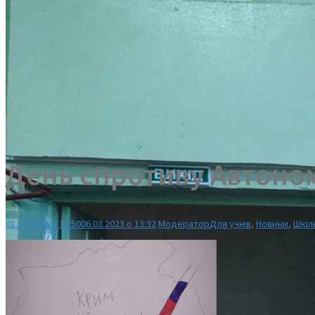
День спротиву Автоно
01.03.2023 о 12:50
06.03.2023 о 13:32
Модератор
Для учнів
,
Новини
,
Шкіл