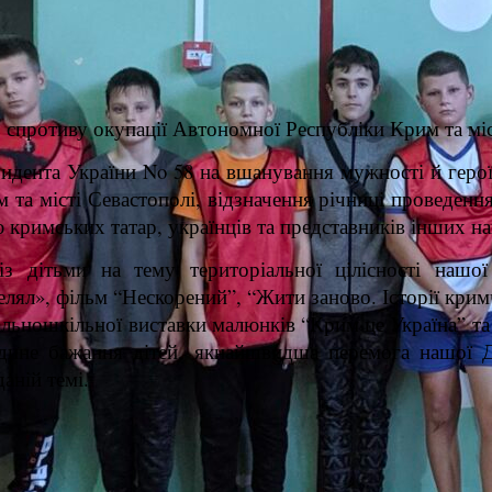
ь спротиву окупації Автономної Республіки Крим та
мі
зидента України No 58 на вшанування мужності й геро
 та місті Севастополі, відзначення річниці проведенн
ю кримських татар, українців та представників інших н
із дітьми на тему територіальної цілісності нашо
ял», фільм “Нескорений”, “Жити заново. Історії кримч
льношкільної виставки малюнків “Крим це Україна” та 
 Єдине бажання дітей, якнайшвидша перемога нашої 
даній темі.