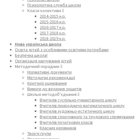
Психологічна служба школи
Класні колективи⇩
2014-2015 н.р.
2015-2016 н.р.
2016-2017 н.р.
2017-2018 н.р.
2018-2019 н.р.
Нова українська школа
Освіта дітей з особливими освітніми потребами
Безпечна школа!
Організація харчування дітей
Методичний порадник⇩
Нормативні документи
Методичні рекомендації
Критерії оцінювання
Вимоги до ведення зошитів
Шкільні методоб’єднання⇩
Вчителів суспільно-гуманітарного циклу
Вчителів природничо-математичного циклу
Вчителів художньо-естетичного циклу
Вчителів спортивного та трудового спрямування
Вчителів початкових класів
Класних керівників
Творчі групи
Предметні тижні