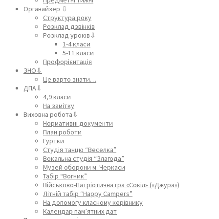
Органайзер ⇩
Структура року
Розклад дзвінків
Розклад уроків⇩
1-4 класи
5-11 класи
Профорієнтація
ЗНО⇩
Це варто знати…
ДПА⇩
4,9 класи
На замітку
Виховна робота⇩
Нормативні документи
План роботи
Гуртки
Студія танцю “Веселка”
Вокальна студія “Злагода”
Музей оборони м. Черкаси
Табір “Вогник”
Військово-Патріотична гра «Сокіл» («Джура»)
Літній табір “Happy Campers”
На допомогу класному керівнику
Календар пам’ятних дат