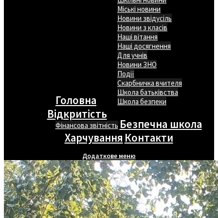
Міські новини
Новини звідусіль
Новини з класів
Наші вітання
Наші досягнення
Для учнів
Новини ЗНО
Події
Скарбничка вчителя
Школа батьківства
Головна
Школа безпеки
Відкритість
Безпечна школа
Фінансова звітність
Харчування
Контакти
Додаткове меню