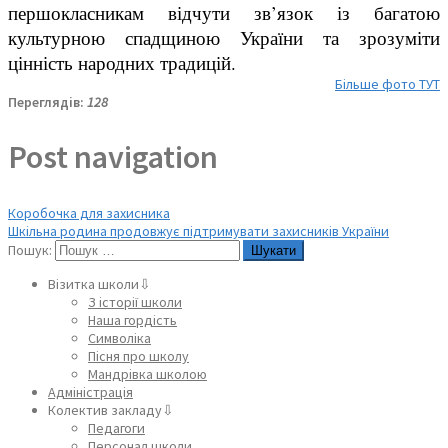
першокласникам відчути зв’язок із багатою
культурною спадщиною України та зрозуміти
цінність народних традицій.
Більше фото ТУТ
Переглядів:
128
Post navigation
Коробочка для захисника
Шкільна родина продовжує підтримувати захисників України
Пошук:
Візитка школи⇩
З історії школи
Наша гордість
Символіка
Пісня про школу
Мандрівка школою
Адміністрація
Колектив закладу⇩
Педагоги
Персонал школи