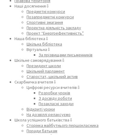
Правова територія
Наші досягнення⇩
Предметні конкурси
Позапредметні конкурси
Спортивні змагання
Проектна діяльність закладу
Проект “Енергоефективність”
Наша бібліотека⇩
Шкільна бібліотека
Віртуальна⇩
За прізвищами письменників
Шкільне самоврядування⇩
Президент школи
Шкільний парламент
Старостат, шкільний актив
Скарбничка вчителя⇩
Цифрові ресурси вчителів⇩
Розробки уроків
З досвіду роботи
Позакласні заходи
Відкриті уроки
На дозвіллі релаксуємо
Школа успішного батьківства⇩
Сторінка майбутнього першокласника
Поради батькам