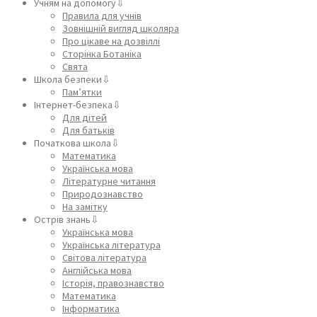
Учням на допомогу⇩
Правила для учнів
Зовнішній вигляд школяра
Про цікаве на дозвіллі
Сторінка Ботаніка
Свята
Школа безпеки⇩
Пам’ятки
Інтернет-безпека⇩
Для дітей
Для батьків
Початкова школа⇩
Математика
Українська мова
Літературне читання
Природознавство
На замітку
Острів знань⇩
Українська мова
Українська література
Світова література
Англійська мова
Історія, правознавство
Математика
Інформатика