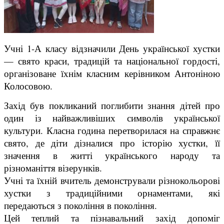
Учні 1-А класу відзначили День української хустки
— свято краси, традицій та національної гордості,
організоване їхнім класним керівником Антоніною
Колосовою.
Захід був покликаний поглибити знання дітей про
один із найважливіших символів української
культури. Класна година перетворилася на справжнє
свято, де діти дізналися про історію хустки, її
значення в житті українського народу та
різноманіття візерунків.
Учні та їхній вчитель демонстрували різнокольорові
хустки з традиційними орнаментами, які
передаються з покоління в покоління.
Цей теплий та пізнавальний захід допоміг