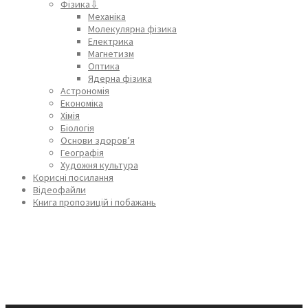
Фізика⇩
Механіка
Молекулярна фізика
Електрика
Магнетизм
Оптика
Ядерна фізика
Астрономія
Економіка
Хімія
Біологія
Основи здоров’я
Географія
Художня культура
Корисні посилання
Відеофайли
Книга пропозицій і побажань