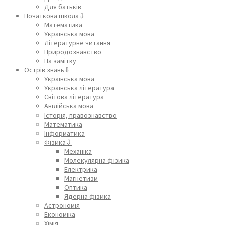
Для батьків
Початкова школа⇩
Математика
Українська мова
Літературне читання
Природознавство
На замітку
Острів знань⇩
Українська мова
Українська література
Світова література
Англійська мова
Історія, правознавство
Математика
Інформатика
Фізика⇩
Механіка
Молекулярна фізика
Електрика
Магнетизм
Оптика
Ядерна фізика
Астрономія
Економіка
Хімія