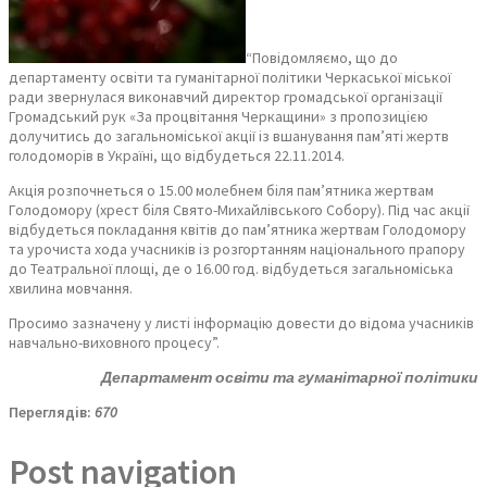
“Повідомляємо, що до
департаменту освіти та гуманітарної політики Черкаської міської
ради звернулася виконавчий директор громадської організації
Громадський рук «За процвітання Черкащини» з пропозицією
долучитись до загальноміської акції із вшанування пам’яті жертв
голодоморів в Україні, що відбудеться 22.11.2014.
Акція розпочнеться о 15.00 молебнем біля пам’ятника жертвам
Голодомору (хрест біля Свято-Михайлівського Собору). Під час акції
відбудеться покладання квітів до пам’ятника жертвам Голодомору
та урочиста хода учасників із розгортанням національного прапору
до Театральної площі, де о 16.00 год. відбудеться загальноміська
хвилина мовчання.
Просимо зазначену у листі інформацію довести до відома учасників
навчально-виховного процесу”.
Департамент освіти та гуманітарної політики
Переглядів:
670
Post navigation