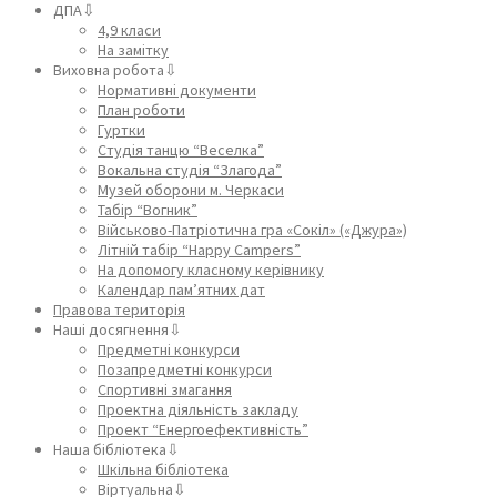
ДПА⇩
4,9 класи
На замітку
Виховна робота⇩
Нормативні документи
План роботи
Гуртки
Студія танцю “Веселка”
Вокальна студія “Злагода”
Музей оборони м. Черкаси
Табір “Вогник”
Військово-Патріотична гра «Сокіл» («Джура»)
Літній табір “Happy Campers”
На допомогу класному керівнику
Календар пам’ятних дат
Правова територія
Наші досягнення⇩
Предметні конкурси
Позапредметні конкурси
Спортивні змагання
Проектна діяльність закладу
Проект “Енергоефективність”
Наша бібліотека⇩
Шкільна бібліотека
Віртуальна⇩