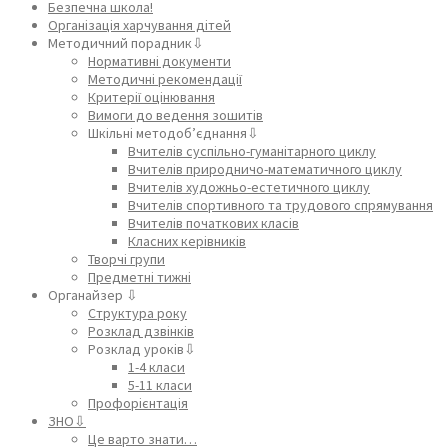
Безпечна школа!
Організація харчування дітей
Методичний порадник⇩
Нормативні документи
Методичні рекомендації
Критерії оцінювання
Вимоги до ведення зошитів
Шкільні методоб’єднання⇩
Вчителів суспільно-гуманітарного циклу
Вчителів природничо-математичного циклу
Вчителів художньо-естетичного циклу
Вчителів спортивного та трудового спрямування
Вчителів початкових класів
Класних керівників
Творчі групи
Предметні тижні
Органайзер ⇩
Структура року
Розклад дзвінків
Розклад уроків⇩
1-4 класи
5-11 класи
Профорієнтація
ЗНО⇩
Це варто знати…