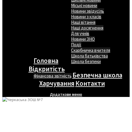
Міські новини
Новини звідусіль
Новини з класів
Наші вітання
Наші досягнення
Для учнів
Новини ЗНО
Події
Скарбничка вчителя
Школа батьківства
Головна
Школа безпеки
Відкритість
Безпечна школа
Фінансова звітність
Харчування
Контакти
Додаткове меню