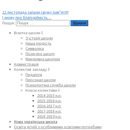
22 листопада запали свічку пам”яті!!!
І знову про благодійність…
Пошук:
Візитка школи⇩
З історії школи
Наша гордість
Символіка
Пісня про школу
Мандрівка школою
Адміністрація
Колектив закладу⇩
Педагоги
Персонал школи
Психологічна служба школи
Класні колективи⇩
2014-2015 н.р.
2015-2016 н.р.
2016-2017 н.р.
2017-2018 н.р.
2018-2019 н.р.
Нова українська школа
Освіта дітей з особливими освітніми потребами