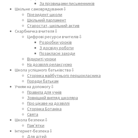
За прізвищами письменників
Шкільне самоврядування⇩
Президент школи
Шкільний парламент
Старостат, шкільний актив
Скарбничка вчителя⇩
Цифрові ресурси вчителів⇩
Розробки уроків
З досвіду роботи
Позакласні заходи
Відкриті уроки
На дозвіллі релаксуємо
Школа успішного батьківства⇩
Сторінка майбутнього першокласника
Поради батькам
Учням на допомогу⇩
Правила для учнів
Зовнішній вигляд школяра
Про цікаве на дозвіллі
Сторінка Ботаніка
Свята
Школа безпеки⇩
Пам’ятки
Інтернет-безпека⇩
Для дітей