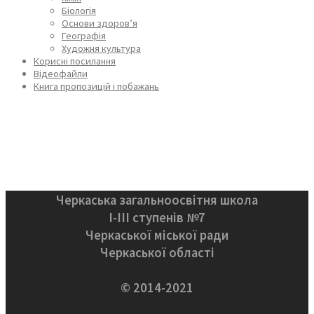
Біологія
Основи здоров’я
Географія
Художня культура
Корисні посилання
Відеофайли
Книга пропозицій і побажань
Черкаська загальноосвітня школа
І-ІІІ ступенів №7
Черкаської міської ради
Черкаської області
© 2014-2021