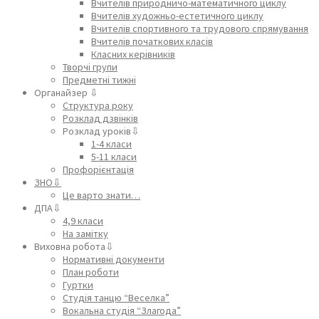
Вчителів природничо-математичного циклу
Вчителів художньо-естетичного циклу
Вчителів спортивного та трудового спрямування
Вчителів початкових класів
Класних керівників
Творчі групи
Предметні тижні
Органайзер ⇩
Структура року
Розклад дзвінків
Розклад уроків⇩
1-4 класи
5-11 класи
Профорієнтація
ЗНО⇩
Це варто знати…
ДПА⇩
4,9 класи
На замітку
Виховна робота⇩
Нормативні документи
План роботи
Гуртки
Студія танцю “Веселка”
Вокальна студія “Злагода”