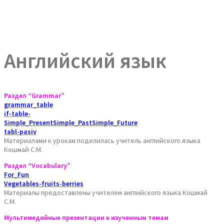
Английский язык
Раздел “Grammar”
grammar_table
if-table-
Simple_PresentSimple_PastSimple_Future
tabl-pasiv
Материалами к урокам поделилась учитель английского языка
Кошмай С.М.
Раздел “Vocabulary”
For_Fun
Vegetables-fruits-berries
Материалы предоставлены учителем английского языка Кошмай
С.М.
Мультимедийные презентации к изученным темам