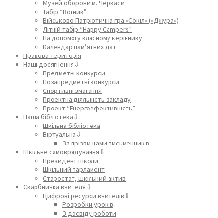
Музей оборони м. Черкаси
Табір “Вогник”
Військово-Патріотична гра «Сокіл» («Джура»)
Літній табір “Happy Campers”
На допомогу класному керівнику
Календар пам’ятних дат
Правова територія
Наші досягнення⇩
Предметні конкурси
Позапредметні конкурси
Спортивні змагання
Проектна діяльність закладу
Проект “Енергоефективність”
Наша бібліотека⇩
Шкільна бібліотека
Віртуальна⇩
За прізвищами письменників
Шкільне самоврядування⇩
Президент школи
Шкільний парламент
Старостат, шкільний актив
Скарбничка вчителя⇩
Цифрові ресурси вчителів⇩
Розробки уроків
З досвіду роботи