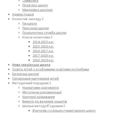
Символіка
Пісня про школу
Мандрівка школою
Адміністрація
Колектив закладу⇩
Педагоги
Персонал школи
Психологічна служба школи
Класні колективи⇩
2014-2015 н.р.
2015-2016 н.р.
2016-2017 н.р.
2017-2018 н.р.
2018-2019 н.р.
Нова українська школа
Освіта дітей з особливими освітніми потребами
Безпечна школа!
Організація харчування дітей
Методичний порадник⇩
Нормативні документи
Методичні рекомендації
Критерії оцінювання
Вимоги до ведення зошитів
Шкільні методоб’єднання⇩
Вчителів суспільно-гуманітарного циклу