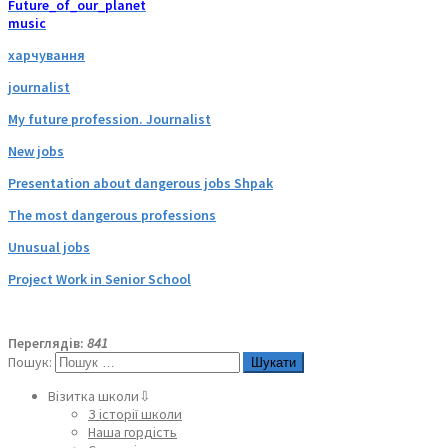
Future_of_our_planet
music
харчування
journalist
My future profession. Journalist
New jobs
Presentation about dangerous jobs Shpak
The most dangerous professions
Unusual jobs
Project Work in Senior School
Переглядів:
841
Пошук:
Візитка школи⇩
З історії школи
Наша гордість