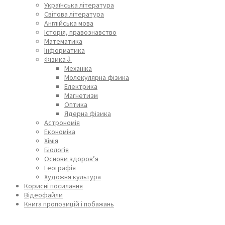
Українська література
Світова література
Англійська мова
Історія, правознавство
Математика
Інформатика
Фізика⇩
Механіка
Молекулярна фізика
Електрика
Магнетизм
Оптика
Ядерна фізика
Астрономія
Економіка
Хімія
Біологія
Основи здоров’я
Географія
Художня культура
Корисні посилання
Відеофайли
Книга пропозицій і побажань