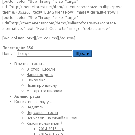
[button color=”See-Through” size=”large”
url=”http://themeforest.net/item/salient-responsive-multipurpose-
theme/4363266″ text=”Buy Salient Now” image=”default-arrow”]
[button color=”See-Through” size=”large”
url=”http://themenectar.com/demo/salient-frostwave/contact-
alternative/” text=”Reach Out To Us” image=”default-arrow”]
[/vc_column_text][/vc_column][/vc_row]
Переглядів:
264
Пошук:
Візитка школи⇩
З історії школи
Наша гордість
Символіка
Пісня про школу
Мандрівка школою
Адміністрація
Колектив закладу⇩
Педагоги
Персонал школи
Психологічна служба школи
Класні колективи⇩
2014-2015 н.р.
2015-2016 н.р.