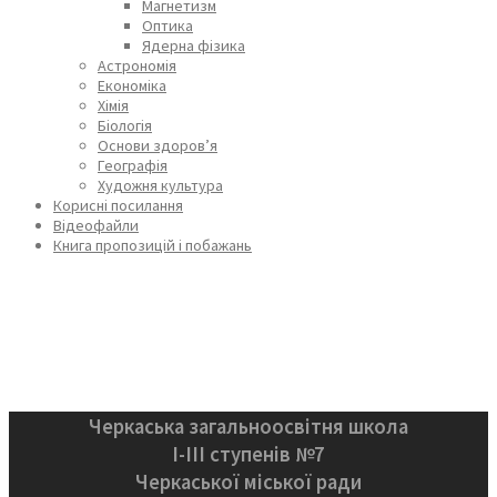
Магнетизм
Оптика
Ядерна фізика
Астрономія
Економіка
Хімія
Біологія
Основи здоров’я
Географія
Художня культура
Корисні посилання
Відеофайли
Книга пропозицій і побажань
Черкаська загальноосвітня школа
І-ІІІ ступенів №7
Черкаської міської ради