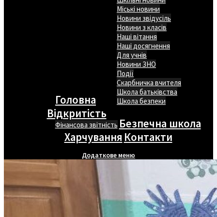
Міські новини
Новини звідусіль
Новини з класів
Наші вітання
Наші досягнення
Для учнів
Новини ЗНО
Події
Скарбничка вчителя
Школа батьківства
Головна
Школа безпеки
Відкритість
Безпечна школа
Фінансова звітність
Харчування
Контакти
Додаткове меню