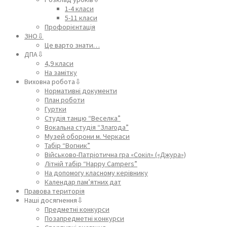
1-4 класи
5-11 класи
Профорієнтація
ЗНО⇩
Це варто знати…
ДПА⇩
4,9 класи
На замітку
Виховна робота⇩
Нормативні документи
План роботи
Гуртки
Студія танцю “Веселка”
Вокальна студія “Злагода”
Музей оборони м. Черкаси
Табір “Вогник”
Військово-Патріотична гра «Сокіл» («Джура»)
Літній табір “Happy Campers”
На допомогу класному керівнику
Календар пам’ятних дат
Правова територія
Наші досягнення⇩
Предметні конкурси
Позапредметні конкурси