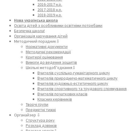
2016-2017 н.р.
2017-2018 н.р.
2018-2019 н.р.
Нова українська школа
Освіта дітей з особливими освітніми потребами
Безпечна школа!
Організація харчування дітей
Методичний порадник⇩
Нормативні документи
Методичні рекомендації
Критерії оцінювання
Вимоги до ведення зошитів
Шкільні методоб’єднання⇩
Вчителів суспільно-гуманітарного циклу
Вчителів природничо-математичного циклу
Вчителів художньо-естетичного циклу
Вчителів спортивного та трудового спрямування
Вчителів початкових класів
Класних керівників
Творчі групи
Предметні тижні
Органайзер ⇩
Структура року
Розклад дзвінків
Розклад уроків⇩