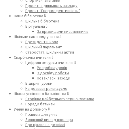
Спортивні змагання
Проектна діяльність закладу
Проект “Енергоефективність”
Наша бібліотека⇩
Шкільна бібліотека
Віртуальна⇩
За прізвищами письменників
Шкільне самоврядування⇩
Президент школи
Шкільний парламент
Старостат, шкільний актив
Скарбничка вчителя⇩
Цифрові ресурси вчителів⇩
Розробки уроків
З досвіду роботи
Позакласні заходи
Відкриті уроки
На дозвіллі релаксуємо
Школа успішного батьківства⇩
Сторінка майбутнього першокласника
Поради батькам
Учням на допомогу⇩
Правила для учнів
Зовнішній вигляд школяра
Про цікаве на дозвіллі