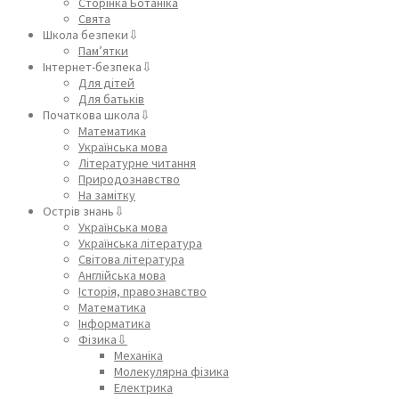
Сторінка Ботаніка
Свята
Школа безпеки⇩
Пам’ятки
Інтернет-безпека⇩
Для дітей
Для батьків
Початкова школа⇩
Математика
Українська мова
Літературне читання
Природознавство
На замітку
Острів знань⇩
Українська мова
Українська література
Світова література
Англійська мова
Історія, правознавство
Математика
Інформатика
Фізика⇩
Механіка
Молекулярна фізика
Електрика