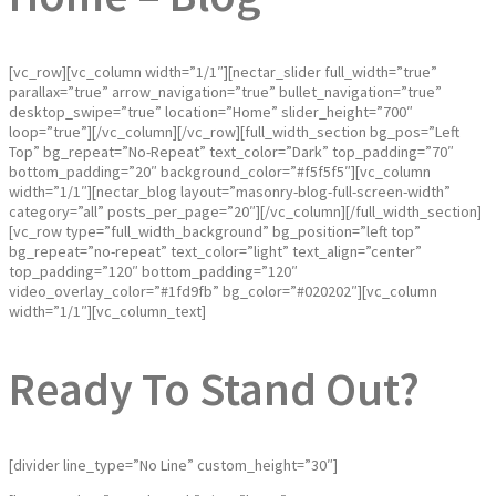
[vc_row][vc_column width=”1/1″][nectar_slider full_width=”true”
parallax=”true” arrow_navigation=”true” bullet_navigation=”true”
desktop_swipe=”true” location=”Home” slider_height=”700″
loop=”true”][/vc_column][/vc_row][full_width_section bg_pos=”Left
Top” bg_repeat=”No-Repeat” text_color=”Dark” top_padding=”70″
bottom_padding=”20″ background_color=”#f5f5f5″][vc_column
width=”1/1″][nectar_blog layout=”masonry-blog-full-screen-width”
category=”all” posts_per_page=”20″][/vc_column][/full_width_section]
[vc_row type=”full_width_background” bg_position=”left top”
bg_repeat=”no-repeat” text_color=”light” text_align=”center”
top_padding=”120″ bottom_padding=”120″
video_overlay_color=”#1fd9fb” bg_color=”#020202″][vc_column
width=”1/1″][vc_column_text]
Ready To Stand Out?
[divider line_type=”No Line” custom_height=”30″]