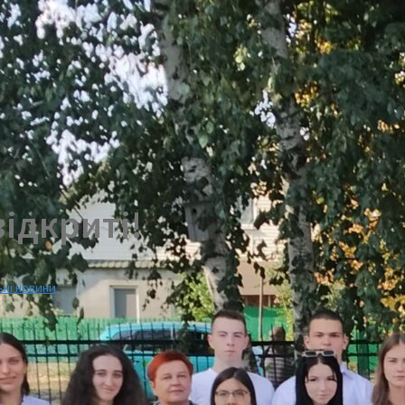
відкриті!
ьні новини