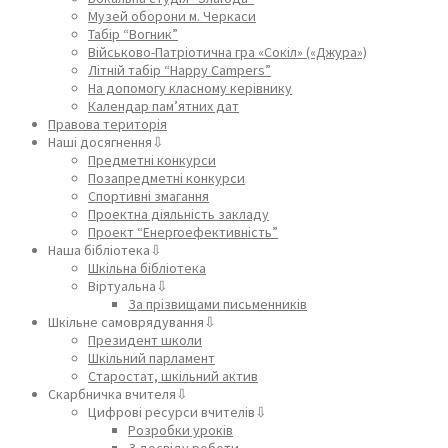
Музей оборони м. Черкаси
Табір “Вогник”
Військово-Патріотична гра «Сокіл» («Джура»)
Літній табір “Happy Campers”
На допомогу класному керівнику
Календар пам’ятних дат
Правова територія
Наші досягнення⇩
Предметні конкурси
Позапредметні конкурси
Спортивні змагання
Проектна діяльність закладу
Проект “Енергоефективність”
Наша бібліотека⇩
Шкільна бібліотека
Віртуальна⇩
За прізвищами письменників
Шкільне самоврядування⇩
Президент школи
Шкільний парламент
Старостат, шкільний актив
Скарбничка вчителя⇩
Цифрові ресурси вчителів⇩
Розробки уроків
З досвіду роботи