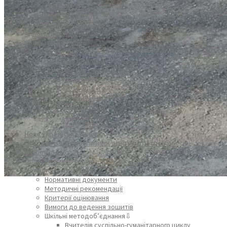
Символіка
Пісня про школу
Мандрівка школою
Адміністрація
Колектив закладу⇩
Педагоги
Персонал школи
Психологічна служба школи
Класні колективи⇩
2014-2015 н.р.
2015-2016 н.р.
2016-2017 н.р.
2017-2018 н.р.
2018-2019 н.р.
Нова українська школа
Освіта дітей з особливими освітніми потребами
Безпечна школа!
Організація харчування дітей
Методичний порадник⇩
Нормативні документи
Методичні рекомендації
Критерії оцінювання
Вимоги до ведення зошитів
Шкільні методоб’єднання⇩
Вчителів суспільно-гуманітарного циклу