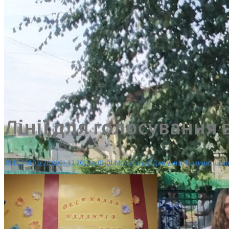
Лінії для голосування 
29.11.2019 о 20:00
01.12.2019 о 01:01
Модератор
Для учнів
,
Новини
,
Шкіл