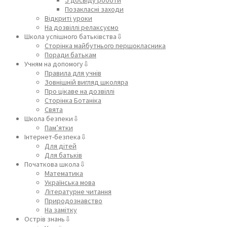
Позакласні заходи
Відкриті уроки
На дозвіллі релаксуємо
Школа успішного батьківства⇩
Сторінка майбутнього першокласника
Поради батькам
Учням на допомогу⇩
Правила для учнів
Зовнішній вигляд школяра
Про цікаве на дозвіллі
Сторінка Ботаніка
Свята
Школа безпеки⇩
Пам’ятки
Інтернет-безпека⇩
Для дітей
Для батьків
Початкова школа⇩
Математика
Українська мова
Літературне читання
Природознавство
На замітку
Острів знань⇩