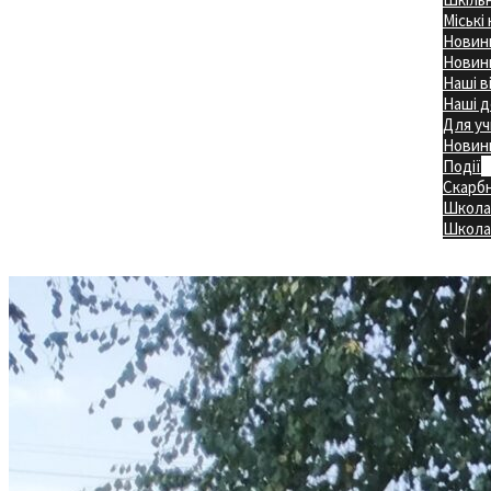
Міські
Новини
Новини
Наші в
Наші д
Для уч
Новин
Події
Скарб
Школа
Головна
Школа