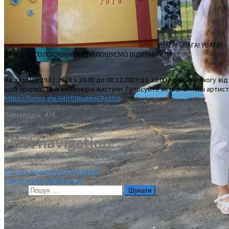
УВАГА! УВАГА! УВАГА!
ЛІНІЇ ДЛЯ ГОЛОСУВАННЯ ОГОЛОШУЄМО ВІДКРИТИМИ!!!
Нагадуємо 29.11.2019 з 20.00 до 01.12.2019 до 20.00 ви маєте змогу в
щоб пригадати їх неймовірні виступи. Голосуйте активно! Наші артист
https://forms.gle/HNtfDNxxHmCRv1fr6
Переглядів:
416
Post navigation
Вітаємо трикратних призерів!
Голосування завершено!
Пошук:
Візитка школи⇩
З історії школи
Наша гордість