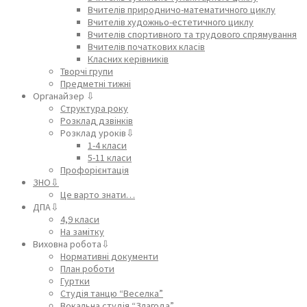
Вчителів природничо-математичного циклу
Вчителів художньо-естетичного циклу
Вчителів спортивного та трудового спрямування
Вчителів початкових класів
Класних керівників
Творчі групи
Предметні тижні
Органайзер ⇩
Структура року
Розклад дзвінків
Розклад уроків⇩
1-4 класи
5-11 класи
Профорієнтація
ЗНО⇩
Це варто знати…
ДПА⇩
4,9 класи
На замітку
Виховна робота⇩
Нормативні документи
План роботи
Гуртки
Студія танцю “Веселка”
Вокальна студія “Злагода”