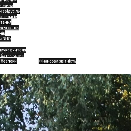
 новини
 звідусіль
 з класів
ітання
осягнення
нів
и ЗНО
ничка вчителя
Відкритість
 батьківства
Безпечна школа
Х
 безпеки
Фінансова звітність
Додаткове меню