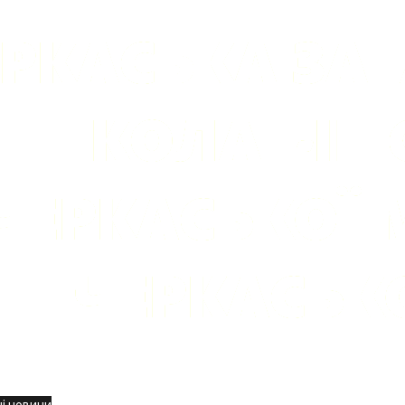
вини
і новини