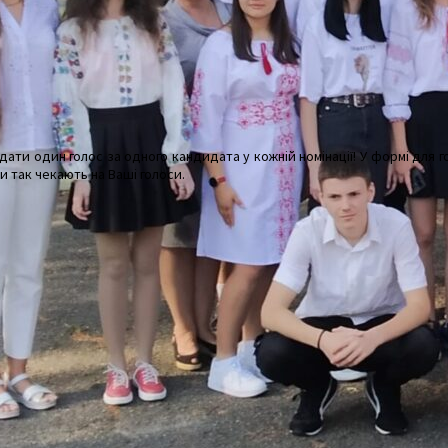
іддати один голос за одного кандидата у кожній номінації! У формі для
и так чекають на Ваші голоси.