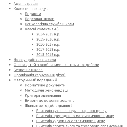
Адміністрація
Колектив закладу⇩
Педагоги
Персонал школи
Психологічна служба школи
Класні колективи⇩
2014-2015 н.р.
2015-2016 н.р.
2016-2017 н.р.
2017-2018 н.р.
2018-2019 н.р.
Нова українська школа
Освіта дітей з особливими освітніми потребами
Безпечна школа!
Організація харчування дітей
Методичний порадник⇩
Нормативні документи
Методичні рекомендації
Критерії оцінювання
Вимоги до ведення зошитів
Шкільні методоб’єднання⇩
Вчителів суспільно-гуманітарного циклу
Вчителів природничо-математичного циклу
Вчителів художньо-естетичного циклу
Вчителів спортивного та трудового спрямування