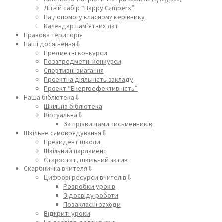
Літній табір “Happy Campers”
На допомогу класному керівнику
Календар пам’ятних дат
Правова територія
Наші досягнення⇩
Предметні конкурси
Позапредметні конкурси
Спортивні змагання
Проектна діяльність закладу
Проект “Енергоефективність”
Наша бібліотека⇩
Шкільна бібліотека
Віртуальна⇩
За прізвищами письменників
Шкільне самоврядування⇩
Президент школи
Шкільний парламент
Старостат, шкільний актив
Скарбничка вчителя⇩
Цифрові ресурси вчителів⇩
Розробки уроків
З досвіду роботи
Позакласні заходи
Відкриті уроки
На дозвіллі релаксуємо