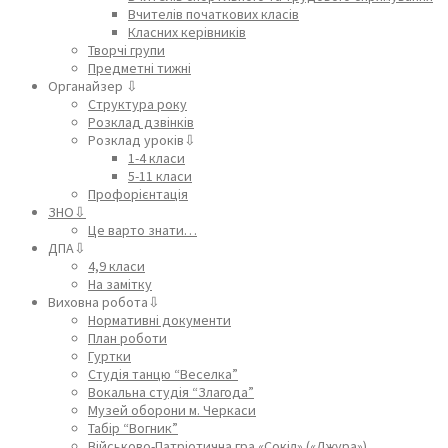
Вчителів початкових класів
Класних керівників
Творчі групи
Предметні тижні
Органайзер ⇩
Структура року
Розклад дзвінків
Розклад уроків⇩
1-4 класи
5-11 класи
Профорієнтація
ЗНО⇩
Це варто знати…
ДПА⇩
4,9 класи
На замітку
Виховна робота⇩
Нормативні документи
План роботи
Гуртки
Студія танцю “Веселка”
Вокальна студія “Злагода”
Музей оборони м. Черкаси
Табір “Вогник”
Військово-Патріотична гра «Сокіл» («Джура»)