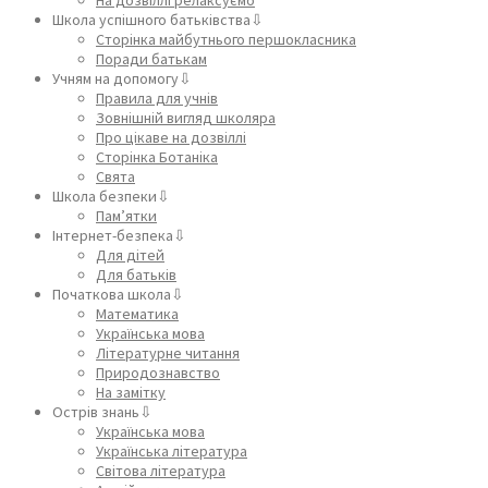
Школа успішного батьківства⇩
Сторінка майбутнього першокласника
Поради батькам
Учням на допомогу⇩
Правила для учнів
Зовнішній вигляд школяра
Про цікаве на дозвіллі
Сторінка Ботаніка
Свята
Школа безпеки⇩
Пам’ятки
Інтернет-безпека⇩
Для дітей
Для батьків
Початкова школа⇩
Математика
Українська мова
Літературне читання
Природознавство
На замітку
Острів знань⇩
Українська мова
Українська література
Світова література