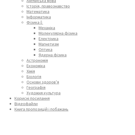
Англійська мова
Історія, правознавство
Математика
Інформатика
Фізика⇩
Механіка
Молекулярна фізика
Електрика
Магнетизм
Оптика
Ядерна фізика
Астрономія
Економіка
Хімія
Біологія
Основи здоров’я
Географія
Художня культура
Корисні посилання
Відеофайли
Книга пропозицій і побажань