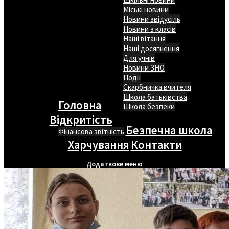
Міські новини
Новини звідусіль
Новини з класів
Наші вітання
Наші досягнення
Для учнів
Новини ЗНО
Події
Скарбничка вчителя
Школа батьківства
Головна
Школа безпеки
Відкритість
Безпечна школа
Фінансова звітність
Харчування
Контакти
Додаткове меню