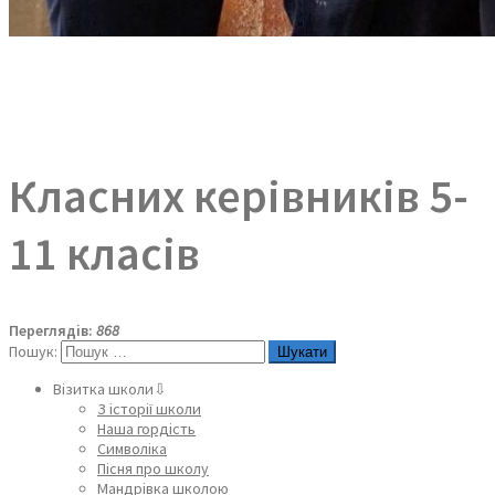
Класних керівників 5-
11 класів
Переглядів:
868
Пошук:
Візитка школи⇩
З історії школи
Наша гордість
Символіка
Пісня про школу
Мандрівка школою