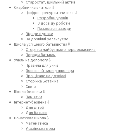
Старостат, шкільний актив
Скарбничка вчителя⇩
Цифрові ресурси вчителів⇩
Розробки уроків
З досвіду роботи
Позакласні заходи
Відкриті уроки
На дозвіллі релаксуємо
Школа успішного батьківства⇩
Сторінка майбутнього першокласника
Поради батькам
Учням на допомогу⇩
Правила для учнів
Зовнішній вигляд школяра
Про цікаве на дозвіллі
Сторінка Ботаніка
Свята
Школа безпеки⇩
Пам’ятки
Інтернет-безпека⇩
Для дітей
Для батьків
Початкова школа⇩
Математика
Українська мова