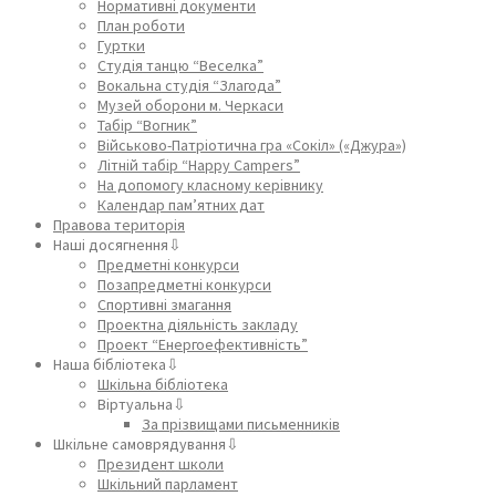
Нормативні документи
План роботи
Гуртки
Студія танцю “Веселка”
Вокальна студія “Злагода”
Музей оборони м. Черкаси
Табір “Вогник”
Військово-Патріотична гра «Сокіл» («Джура»)
Літній табір “Happy Campers”
На допомогу класному керівнику
Календар пам’ятних дат
Правова територія
Наші досягнення⇩
Предметні конкурси
Позапредметні конкурси
Спортивні змагання
Проектна діяльність закладу
Проект “Енергоефективність”
Наша бібліотека⇩
Шкільна бібліотека
Віртуальна⇩
За прізвищами письменників
Шкільне самоврядування⇩
Президент школи
Шкільний парламент