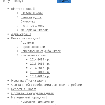
Пошук:
Візитка школи⇩
З історії школи
Наша гордість
Символіка
Пісня про школу
Мандрівка школою
Адміністрація
Колектив закладу⇩
Педагоги
Персонал школи
Психологічна служба школи
Класні колективи⇩
2014-2015 н.р.
2015-2016 н.р.
2016-2017 н.р.
2017-2018 н.р.
2018-2019 н.р.
Нова українська школа
Освіта дітей з особливими освітніми потребами
Безпечна школа!
Організація харчування дітей
Методичний порадник⇩
Нормативні документи