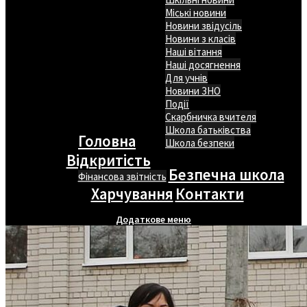
Міські новини
Новини звідусіль
Новини з класів
Наші вітання
Наші досягнення
Для учнів
Новини ЗНО
Події
Скарбничка вчителя
Школа батьківства
Головна
Школа безпеки
Відкритість
Безпечна школа
Фінансова звітність
Харчування
Контакти
Додаткове меню