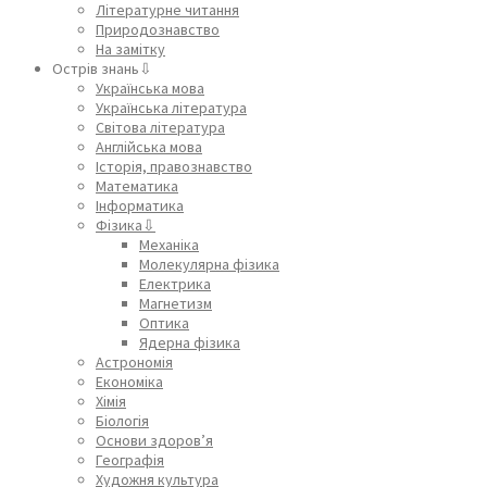
Літературне читання
Природознавство
На замітку
Острів знань⇩
Українська мова
Українська література
Світова література
Англійська мова
Історія, правознавство
Математика
Інформатика
Фізика⇩
Механіка
Молекулярна фізика
Електрика
Магнетизм
Оптика
Ядерна фізика
Астрономія
Економіка
Хімія
Біологія
Основи здоров’я
Географія
Художня культура