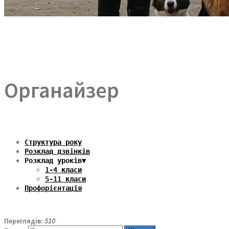
Органайзер
Структура року
Розклад дзвінків
Розклад уроків▼
1-4 класи
5-11 класи
Профорієнтація
Переглядів:
510