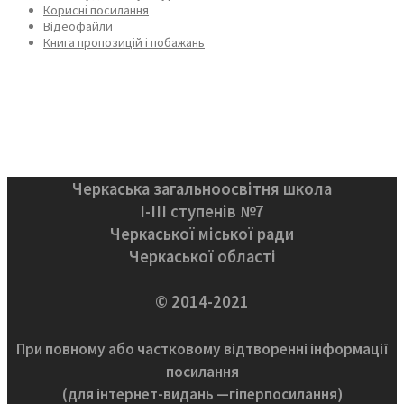
Корисні посилання
Відеофайли
Книга пропозицій і побажань
Черкаська загальноосвітня школа
І-ІІІ ступенів №7
Черкаської міської ради
Черкаської області
© 2014-2021
При повному або частковому відтворенні інформації
посилання
(для інтернет-видань —гіперпосилання)