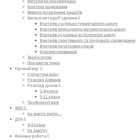
Методичні рекомендації
Критерії оцінювання
Вимоги до ведення зошитів
Шкільні методоб’єднання⇩
Вчителів суспільно-гуманітарного циклу
Вчителів природничо-математичного циклу
Вчителів художньо-естетичного циклу
Вчителів спортивного та трудового спрямування
Вчителів початкових класів
Класних керівників
Творчі групи
Предметні тижні
Органайзер ⇩
Структура року
Розклад дзвінків
Розклад уроків⇩
1-4 класи
5-11 класи
Профорієнтація
ЗНО⇩
Це варто знати…
ДПА⇩
4,9 класи
На замітку
Виховна робота⇩