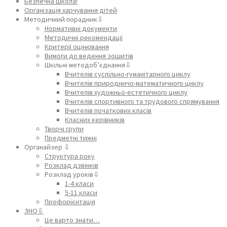
Безпечна школа!
Організація харчування дітей
Методичний порадник⇩
Нормативні документи
Методичні рекомендації
Критерії оцінювання
Вимоги до ведення зошитів
Шкільні методоб’єднання⇩
Вчителів суспільно-гуманітарного циклу
Вчителів природничо-математичного циклу
Вчителів художньо-естетичного циклу
Вчителів спортивного та трудового спрямування
Вчителів початкових класів
Класних керівників
Творчі групи
Предметні тижні
Органайзер ⇩
Структура року
Розклад дзвінків
Розклад уроків⇩
1-4 класи
5-11 класи
Профорієнтація
ЗНО⇩
Це варто знати…