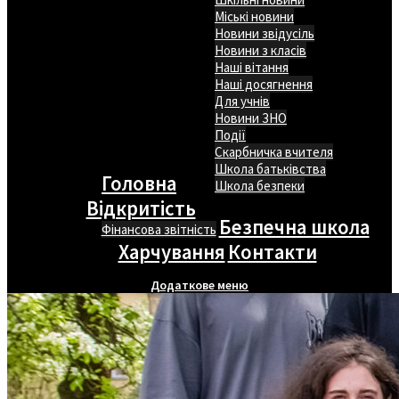
Міські новини
Новини звідусіль
Новини з класів
Наші вітання
Наші досягнення
Для учнів
Новини ЗНО
Події
Скарбничка вчителя
Школа батьківства
Головна
Школа безпеки
Відкритість
Безпечна школа
Фінансова звітність
Харчування
Контакти
Додаткове меню