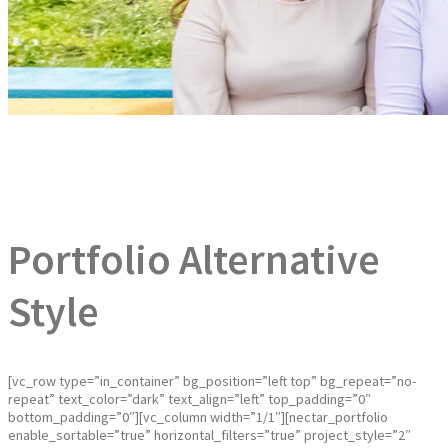
Portfolio Alternative
Style
[vc_row type=”in_container” bg_position=”left top” bg_repeat=”no-
repeat” text_color=”dark” text_align=”left” top_padding=”0″
bottom_padding=”0″][vc_column width=”1/1″][nectar_portfolio
enable_sortable=”true” horizontal_filters=”true” project_style=”2″