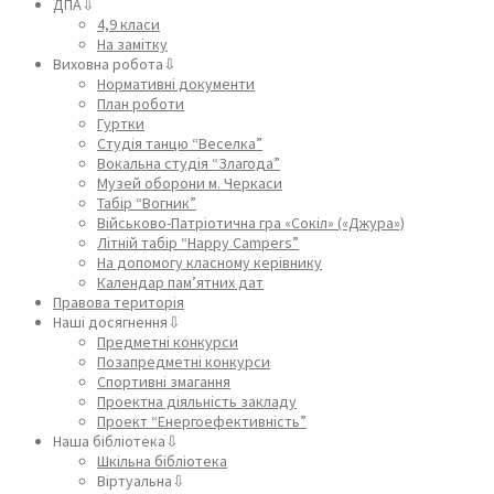
ДПА⇩
4,9 класи
На замітку
Виховна робота⇩
Нормативні документи
План роботи
Гуртки
Студія танцю “Веселка”
Вокальна студія “Злагода”
Музей оборони м. Черкаси
Табір “Вогник”
Військово-Патріотична гра «Сокіл» («Джура»)
Літній табір “Happy Campers”
На допомогу класному керівнику
Календар пам’ятних дат
Правова територія
Наші досягнення⇩
Предметні конкурси
Позапредметні конкурси
Спортивні змагання
Проектна діяльність закладу
Проект “Енергоефективність”
Наша бібліотека⇩
Шкільна бібліотека
Віртуальна⇩