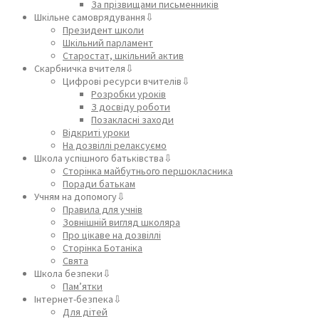
За прізвищами письменників
Шкільне самоврядування⇩
Президент школи
Шкільний парламент
Старостат, шкільний актив
Скарбничка вчителя⇩
Цифрові ресурси вчителів⇩
Розробки уроків
З досвіду роботи
Позакласні заходи
Відкриті уроки
На дозвіллі релаксуємо
Школа успішного батьківства⇩
Сторінка майбутнього першокласника
Поради батькам
Учням на допомогу⇩
Правила для учнів
Зовнішній вигляд школяра
Про цікаве на дозвіллі
Сторінка Ботаніка
Свята
Школа безпеки⇩
Пам’ятки
Інтернет-безпека⇩
Для дітей