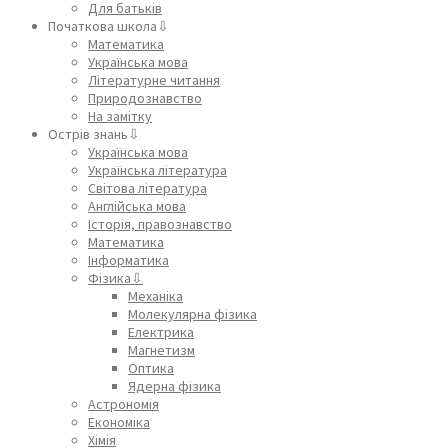
Для батьків
Початкова школа⇩
Математика
Українська мова
Літературне читання
Природознавство
На замітку
Острів знань⇩
Українська мова
Українська література
Світова література
Англійська мова
Історія, правознавство
Математика
Інформатика
Фізика⇩
Механіка
Молекулярна фізика
Електрика
Магнетизм
Оптика
Ядерна фізика
Астрономія
Економіка
Хімія