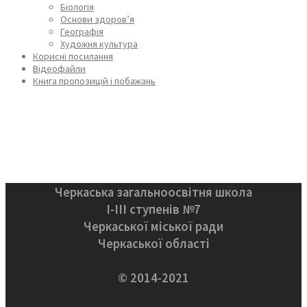
Біологія
Основи здоров’я
Географія
Художня культура
Корисні посилання
Відеофайли
Книга пропозицій і побажань
Черкаська загальноосвітня школа
І-ІІІ ступенів №7
Черкаської міської ради
Черкаської області
© 2014-2021