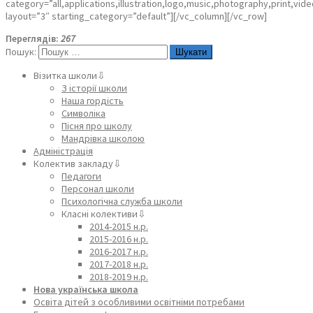
category=”all,applications,illustration,logo,music,photography,print,vide
layout=”3″ starting_category=”default”][/vc_column][/vc_row]
Переглядів:
267
Пошук:
Візитка школи⇩
З історії школи
Наша гордість
Символіка
Пісня про школу
Мандрівка школою
Адміністрація
Колектив закладу⇩
Педагоги
Персонал школи
Психологічна служба школи
Класні колективи⇩
2014-2015 н.р.
2015-2016 н.р.
2016-2017 н.р.
2017-2018 н.р.
2018-2019 н.р.
Нова українська школа
Освіта дітей з особливими освітніми потребами