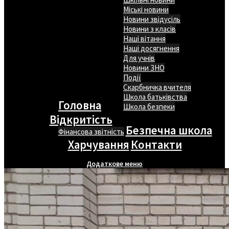
Міські новини
Новини звідусіль
Новини з класів
Наші вітання
Наші досягнення
Для учнів
Новини ЗНО
Події
Скарбничка вчителя
Школа батьківства
Головна
Школа безпеки
Відкритість
Безпечна школа
Фінансова звітність
Харчування
Контакти
Додаткове меню