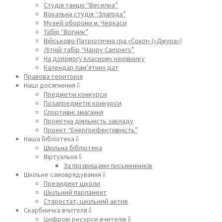
Студія танцю “Веселка”
Вокальна студія “Злагода”
Музей оборони м. Черкаси
Табір “Вогник”
Військово-Патріотична гра «Сокіл» («Джура»)
Літній табір “Happy Campers”
На допомогу класному керівнику
Календар пам’ятних дат
Правова територія
Наші досягнення⇩
Предметні конкурси
Позапредметні конкурси
Спортивні змагання
Проектна діяльність закладу
Проект “Енергоефективність”
Наша бібліотека⇩
Шкільна бібліотека
Віртуальна⇩
За прізвищами письменників
Шкільне самоврядування⇩
Президент школи
Шкільний парламент
Старостат, шкільний актив
Скарбничка вчителя⇩
Цифрові ресурси вчителів⇩