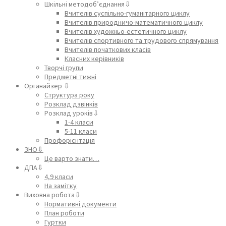
Шкільні методоб’єднання⇩
Вчителів суспільно-гуманітарного циклу
Вчителів природничо-математичного циклу
Вчителів художньо-естетичного циклу
Вчителів спортивного та трудового спрямування
Вчителів початкових класів
Класних керівників
Творчі групи
Предметні тижні
Органайзер ⇩
Структура року
Розклад дзвінків
Розклад уроків⇩
1-4 класи
5-11 класи
Профорієнтація
ЗНО⇩
Це варто знати…
ДПА⇩
4,9 класи
На замітку
Виховна робота⇩
Нормативні документи
План роботи
Гуртки