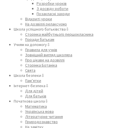
Розробки уроків
З досвіду роботи
Позакласні заходи
Відкриті уроки
На дозвіллі релаксуємо
Школа успішного батьківства⇩
Сторінка майбутнього першокласника
Поради батькам
Учням на допомогу⇩
Правила для учнів
Зовнішній вигляд школяра
Про цікаве на дозвіллі
Сторінка Ботаніка
Свята
Школа безпеки⇩
Пам’ятки
Інтернет-безпека⇩
Для дітей
Для батьків
Початкова школа⇩
Математика
Українська мова
Літературне читання
Природознавство
На замітку