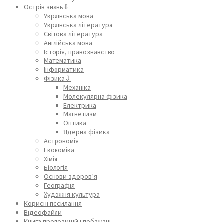
Острів знань⇩
Українська мова
Українська література
Світова література
Англійська мова
Історія, правознавство
Математика
Інформатика
Фізика⇩
Механіка
Молекулярна фізика
Електрика
Магнетизм
Оптика
Ядерна фізика
Астрономія
Економіка
Хімія
Біологія
Основи здоров’я
Географія
Художня культура
Корисні посилання
Відеофайли
Книга пропозицій і побажань