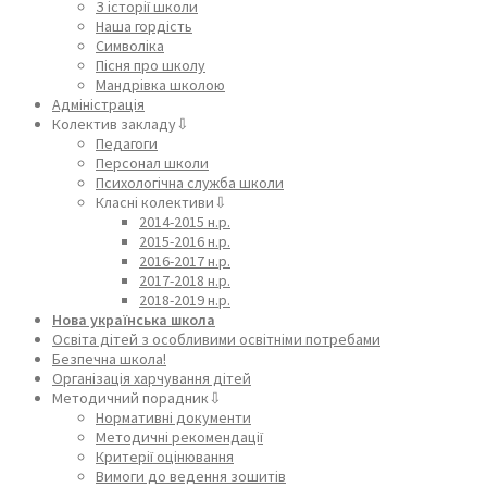
З історії школи
Наша гордість
Символіка
Пісня про школу
Мандрівка школою
Адміністрація
Колектив закладу⇩
Педагоги
Персонал школи
Психологічна служба школи
Класні колективи⇩
2014-2015 н.р.
2015-2016 н.р.
2016-2017 н.р.
2017-2018 н.р.
2018-2019 н.р.
Нова українська школа
Освіта дітей з особливими освітніми потребами
Безпечна школа!
Організація харчування дітей
Методичний порадник⇩
Нормативні документи
Методичні рекомендації
Критерії оцінювання
Вимоги до ведення зошитів