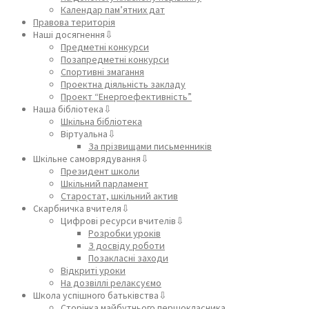
Календар пам’ятних дат
Правова територія
Наші досягнення⇩
Предметні конкурси
Позапредметні конкурси
Спортивні змагання
Проектна діяльність закладу
Проект “Енергоефективність”
Наша бібліотека⇩
Шкільна бібліотека
Віртуальна⇩
За прізвищами письменників
Шкільне самоврядування⇩
Президент школи
Шкільний парламент
Старостат, шкільний актив
Скарбничка вчителя⇩
Цифрові ресурси вчителів⇩
Розробки уроків
З досвіду роботи
Позакласні заходи
Відкриті уроки
На дозвіллі релаксуємо
Школа успішного батьківства⇩
Сторінка майбутнього першокласника