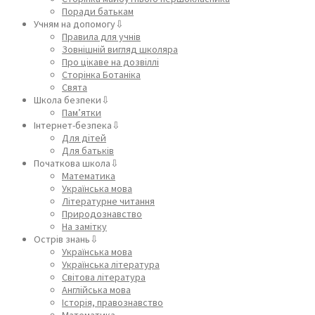
Поради батькам
Учням на допомогу⇩
Правила для учнів
Зовнішній вигляд школяра
Про цікаве на дозвіллі
Сторінка Ботаніка
Свята
Школа безпеки⇩
Пам’ятки
Інтернет-безпека⇩
Для дітей
Для батьків
Початкова школа⇩
Математика
Українська мова
Літературне читання
Природознавство
На замітку
Острів знань⇩
Українська мова
Українська література
Світова література
Англійська мова
Історія, правознавство
Математика