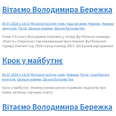
Вітаємо Володимира Бережка
05.07.2026 о 16:32
Модератор
Для учнів
,
Наші вітання
,
Новини
,
Новини
звідусіль
,
Події
,
Шкільні новини
,
Школа батьківства
Учень 5-Б класу Володимир Бережко у складі футбольної команди
«Юність» (Черкаси) став переможцем престижного футбольного
турніру Diamant Cup 2026 серед команд 2013–2014 років народження
Крок у майбутнє
05.07.2026 о 16:28
Модератор
Для учнів
,
Новини
,
Події
,
Скарбничка
вчителя
,
Шкільні новини
,
Школа батьківства
Крок у майбутнє: 36 випускників школи отримали свідоцтва про
повну загальну середню освіту
Вітаємо Володимира Бережка