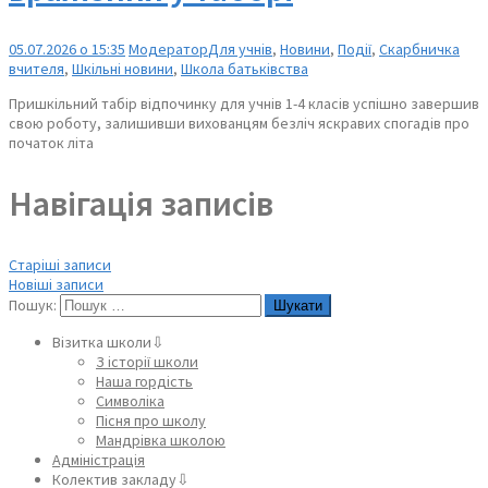
05.07.2026 о 15:35
Модератор
Для учнів
,
Новини
,
Події
,
Скарбничка
вчителя
,
Шкільні новини
,
Школа батьківства
Пришкільний табір відпочинку для учнів 1-4 класів успішно завершив
свою роботу, залишивши вихованцям безліч яскравих спогадів про
початок літа
Навігація записів
Старіші записи
Новіші записи
Пошук:
Візитка школи⇩
З історії школи
Наша гордість
Символіка
Пісня про школу
Мандрівка школою
Адміністрація
Колектив закладу⇩