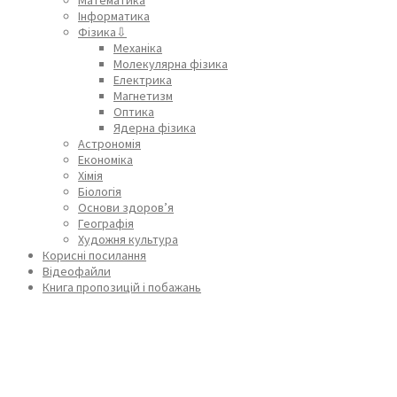
Інформатика
Фізика⇩
Механіка
Молекулярна фізика
Електрика
Магнетизм
Оптика
Ядерна фізика
Астрономія
Економіка
Хімія
Біологія
Основи здоров’я
Географія
Художня культура
Корисні посилання
Відеофайли
Книга пропозицій і побажань