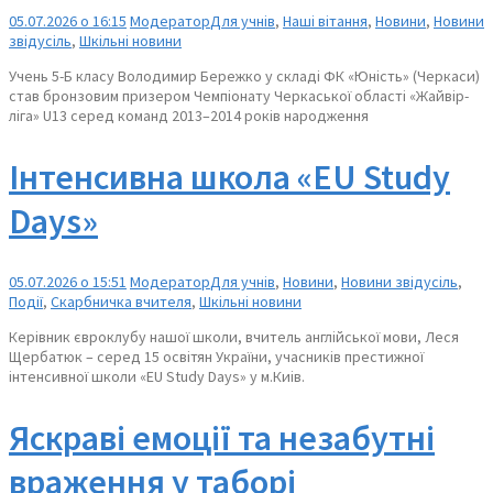
05.07.2026 о 16:15
Модератор
Для учнів
,
Наші вітання
,
Новини
,
Новини
звідусіль
,
Шкільні новини
Учень 5-Б класу Володимир Бережко у складі ФК «Юність» (Черкаси)
став бронзовим призером Чемпіонату Черкаської області «Жайвір-
ліга» U13 серед команд 2013–2014 років народження
Інтенсивна школа «EU Study
Days»
05.07.2026 о 15:51
Модератор
Для учнів
,
Новини
,
Новини звідусіль
,
Події
,
Скарбничка вчителя
,
Шкільні новини
Керівник євроклубу нашої школи, вчитель англійської мови, Леся
Щербатюк – серед 15 освітян України, учасників престижної
інтенсивної школи «EU Study Days» у м.Киів.
Яскраві емоції та незабутні
враження у таборі