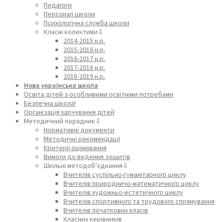
Педагоги
Персонал школи
Психологічна служба школи
Класні колективи⇩
2014-2015 н.р.
2015-2016 н.р.
2016-2017 н.р.
2017-2018 н.р.
2018-2019 н.р.
Нова українська школа
Освіта дітей з особливими освітніми потребами
Безпечна школа!
Організація харчування дітей
Методичний порадник⇩
Нормативні документи
Методичні рекомендації
Критерії оцінювання
Вимоги до ведення зошитів
Шкільні методоб’єднання⇩
Вчителів суспільно-гуманітарного циклу
Вчителів природничо-математичного циклу
Вчителів художньо-естетичного циклу
Вчителів спортивного та трудового спрямування
Вчителів початкових класів
Класних керівників