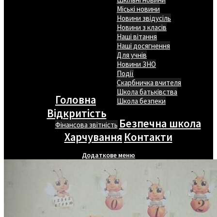
Міські новини
Новини звідусіль
Новини з класів
Наші вітання
Наші досягнення
Для учнів
Новини ЗНО
Події
Скарбничка вчителя
Школа батьківства
Головна
Школа безпеки
Відкритість
Безпечна школа
Фінансова звітність
Харчування
Контакти
Додаткове меню