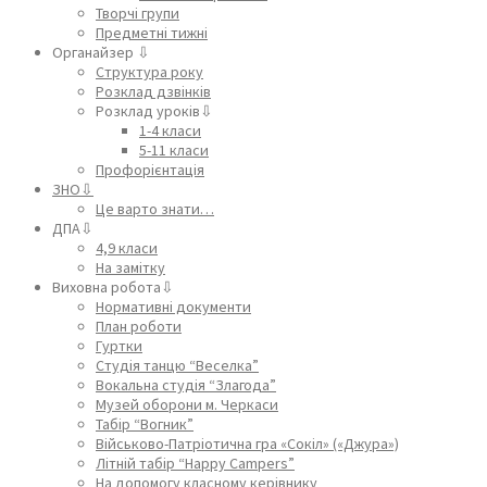
Творчі групи
Предметні тижні
Органайзер ⇩
Структура року
Розклад дзвінків
Розклад уроків⇩
1-4 класи
5-11 класи
Профорієнтація
ЗНО⇩
Це варто знати…
ДПА⇩
4,9 класи
На замітку
Виховна робота⇩
Нормативні документи
План роботи
Гуртки
Студія танцю “Веселка”
Вокальна студія “Злагода”
Музей оборони м. Черкаси
Табір “Вогник”
Військово-Патріотична гра «Сокіл» («Джура»)
Літній табір “Happy Campers”
На допомогу класному керівнику