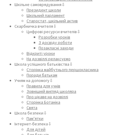
Шкільне самоврядування⇩
Президент школи
Шкільний парламент
Старостат, шкільний актив
Скарбничка вчителя⇩
Цифрові ресурси вчителів⇩
Розробки уроків
З досвіду роботи
Позакласні заходи
Відкриті уроки
На дозвіллі релаксуємо
Школа успішного батьківства⇩
Сторінка майбутнього першокласника
Поради батькам
Учням на допомогу⇩
Правила для учнів
Зовнішній вигляд школяра
Про цікаве на дозвіллі
Сторінка Ботаніка
Свята
Школа безпеки⇩
Пам’ятки
Інтернет-безпека⇩
Для дітей
Для батьків