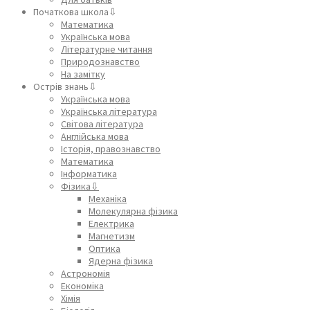
Початкова школа⇩
Математика
Українська мова
Літературне читання
Природознавство
На замітку
Острів знань⇩
Українська мова
Українська література
Світова література
Англійська мова
Історія, правознавство
Математика
Інформатика
Фізика⇩
Механіка
Молекулярна фізика
Електрика
Магнетизм
Оптика
Ядерна фізика
Астрономія
Економіка
Хімія