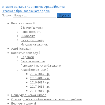
Вітаємо Волкова Костянтина Аркадійовича!
Вітаємо з бронзовою нагородою!
Пошук:
Візитка школи⇩
З історії школи
Наша гордість
Символіка
Пісня про школу
Мандрівка школою
Адміністрація
Колектив закладу⇩
Педагоги
Персонал школи
Психологічна служба школи
Класні колективи⇩
2014-2015 н.р.
2015-2016 н.р.
2016-2017 н.р.
2017-2018 н.р.
2018-2019 н.р.
Нова українська школа
Освіта дітей з особливими освітніми потребами
Безпечна школа!