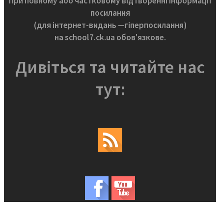
При повному або частковому відтворенні інформації
посилання
(для інтернет-видань —гіперпосилання)
на school7.ck.ua обов'язкове.
Дивіться та читайте нас
тут: