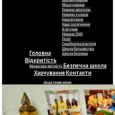
Міські новини
Новини звідусіль
Новини з класів
Наші вітання
Наші досягнення
Для учнів
Новини ЗНО
Події
Скарбничка вчителя
Школа батьківства
Головна
Школа безпеки
Відкритість
Безпечна школа
Фінансова звітність
Харчування
Контакти
Додаткове меню