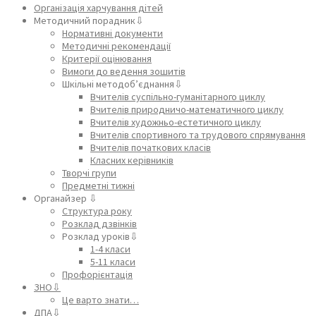
Організація харчування дітей
Методичний порадник⇩
Нормативні документи
Методичні рекомендації
Критерії оцінювання
Вимоги до ведення зошитів
Шкільні методоб’єднання⇩
Вчителів суспільно-гуманітарного циклу
Вчителів природничо-математичного циклу
Вчителів художньо-естетичного циклу
Вчителів спортивного та трудового спрямування
Вчителів початкових класів
Класних керівників
Творчі групи
Предметні тижні
Органайзер ⇩
Структура року
Розклад дзвінків
Розклад уроків⇩
1-4 класи
5-11 класи
Профорієнтація
ЗНО⇩
Це варто знати…
ДПА⇩