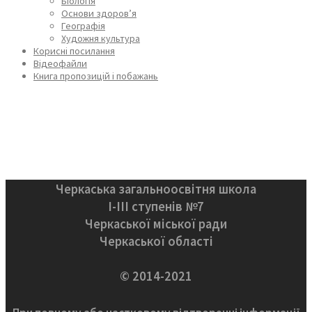
Біологія
Основи здоров’я
Географія
Художня культура
Корисні посилання
Відеофайли
Книга пропозицій і побажань
Черкаська загальноосвітня школа
І-ІІІ ступенів №7
Черкаської міської ради
Черкаської області
© 2014-2021