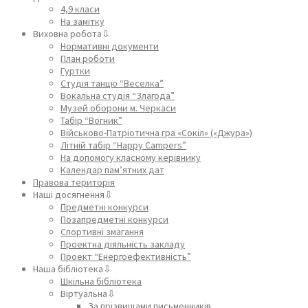
4,9 класи
На замітку
Виховна робота⇩
Нормативні документи
План роботи
Гуртки
Студія танцю “Веселка”
Вокальна студія “Злагода”
Музей оборони м. Черкаси
Табір “Вогник”
Військово-Патріотична гра «Сокіл» («Джура»)
Літній табір “Happy Campers”
На допомогу класному керівнику
Календар пам’ятних дат
Правова територія
Наші досягнення⇩
Предметні конкурси
Позапредметні конкурси
Спортивні змагання
Проектна діяльність закладу
Проект “Енергоефективність”
Наша бібліотека⇩
Шкільна бібліотека
Віртуальна⇩
За прізвищами письменників