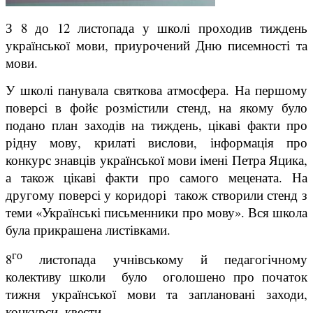
З 8 до 12 листопада у школі проходив тиждень
української мови, приурочений Дню писемності та
мови.
У школі панувала святкова атмосфера. На першому
поверсі в фойє розмістили стенд, на якому було
подано план заходів на тиждень, цікаві факти про
рідну мову, крилаті вислови, інформація про
конкурс знавців української мови імені Петра Яцика,
а також цікаві факти про самого мецената. На
другому поверсі у коридорі також створили стенд з
теми «Українські письменники про мову». Вся школа
була прикрашена листівками.
го
8
листопада учнівському й педагогічному
колективу школи було оголошено про початок
тижня української мови та заплановані заходи,
конкурси, квести.