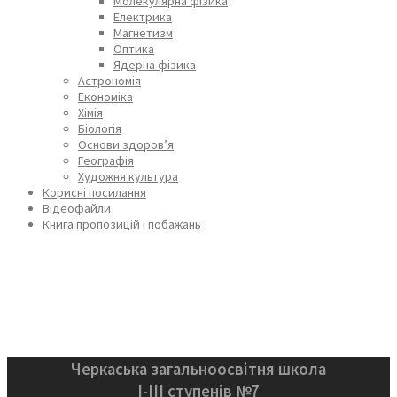
Молекулярна фізика
Електрика
Магнетизм
Оптика
Ядерна фізика
Астрономія
Економіка
Хімія
Біологія
Основи здоров’я
Географія
Художня культура
Корисні посилання
Відеофайли
Книга пропозицій і побажань
Черкаська загальноосвітня школа
І-ІІІ ступенів №7