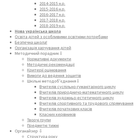
2014-2015 н.р.
2015-2016 н.р.
2016-2017 н.р.
2017-2018 н.р.
2018-2019 н.р.
Нова українська школа
Освіта дітей з особливими освітніми потребами
Безпечна школа!
Організація харчування дітей
Методичний порадник⇩
Нормативні документи
Методичні рекомендації
Критерії оцінювання
Вимоги до ведення зошитів
Шкільні методоб’єднання⇩
Вчителів суспільно-гуманітарного циклу
Вчителів природничо-математичного циклу
Вчителів художньо-естетичного циклу
Вчителів спортивного та трудового спрямування
Вчителів початкових класів
Класних керівників
Творчі групи
Предметні тижні
Органайзер ⇩
Структура року