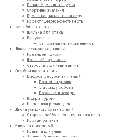
Позапредметні конкурси
Спортивні змагання
Проектна діяльність закладу
Проект “Енергоефективність”
Наша бібліотека⇩
Шкільна бібліотека
Віртуальна⇩
За прізвищами письменників
Шкільне самоврядування⇩
Президент школи
Шкільний парламент
Старостат, шкільний актив
Скарбничка вчителя⇩
Цифрові ресурси вчителів⇩
Розробки уроків
З досвіду роботи
Позакласні заходи
Відкриті уроки
На дозвіллі релаксуємо
Школа успішного батьківства⇩
Сторінка майбутнього першокласника
Поради батькам
Учням на допомогу⇩
Правила для учнів
Зовнішній вигляд школяра