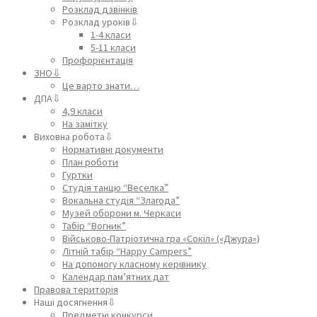
Розклад дзвінків
Розклад уроків⇩
1-4 класи
5-11 класи
Профорієнтація
ЗНО⇩
Це варто знати…
ДПА⇩
4,9 класи
На замітку
Виховна робота⇩
Нормативні документи
План роботи
Гуртки
Студія танцю “Веселка”
Вокальна студія “Злагода”
Музей оборони м. Черкаси
Табір “Вогник”
Військово-Патріотична гра «Сокіл» («Джура»)
Літній табір “Happy Campers”
На допомогу класному керівнику
Календар пам’ятних дат
Правова територія
Наші досягнення⇩
Предметні конкурси