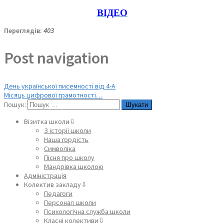
ВІДЕО
Переглядів:
403
Post navigation
День української писемності від 4-А
Місяць цифрової грамотності…
Пошук:
Візитка школи⇩
З історії школи
Наша гордість
Символіка
Пісня про школу
Мандрівка школою
Адміністрація
Колектив закладу⇩
Педагоги
Персонал школи
Психологічна служба школи
Класні колективи⇩