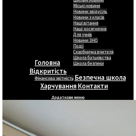
Міські новини
Новини звідусіль
Новини з класів
Наші вітання
Наші досягнення
Для учнів
Новини ЗНО
Події
Скарбничка вчителя
Школа батьківства
Головна
Школа безпеки
Відкритість
Безпечна школа
Фінансова звітність
Харчування
Контакти
Додаткове меню