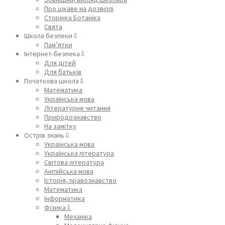
Про цікаве на дозвіллі
Сторінка Ботаніка
Свята
Школа безпеки⇩
Пам’ятки
Інтернет-безпека⇩
Для дітей
Для батьків
Початкова школа⇩
Математика
Українська мова
Літературне читання
Природознавство
На замітку
Острів знань⇩
Українська мова
Українська література
Світова література
Англійська мова
Історія, правознавство
Математика
Інформатика
Фізика⇩
Механіка