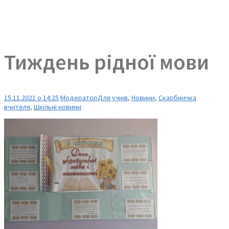
Тиждень рідної мови
15.11.2021 о 14:25
Модератор
Для учнів
,
Новини
,
Скарбничка
вчителя
,
Шкільні новини