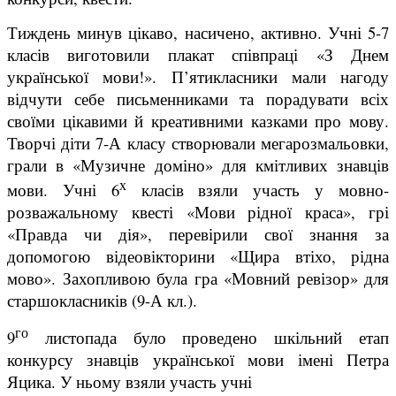
Тиждень минув цікаво, насичено, активно. Учні 5-7
класів виготовили плакат співпраці «З Днем
української мови!». П’ятикласники мали нагоду
відчути себе письменниками та порадувати всіх
своїми цікавими й креативними казками про мову.
Творчі діти 7-А класу створювали мегарозмальовки,
грали в «Музичне доміно» для кмітливих знавців
х
мови. Учні 6
класів взяли участь у мовно-
розважальному квесті «Мови рідної краса», грі
«Правда чи дія», перевірили свої знання за
допомогою відеовікторини «Щира втіхо, рідна
мово». Захопливою була гра «Мовний ревізор» для
старшокласників (9-А кл.).
го
9
листопада було проведено шкільний етап
конкурсу знавців української мови імені Петра
Яцика. У ньому взяли участь учні