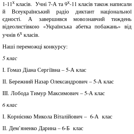
х
х
1-11
класів. Учні 7-А та 9
-11 класів також написали
й Всеукраїнський радіо диктант національної
єдності. А завершився мовознавчий тиждень
відеолистівкою «Українська абетка побажань» від
х
учнів 6
класів.
Наші переможці конкурсу:
5 клас
І. Гомаз Діана Сергіївна – 5-А клас
ІІ. Бережний Назар Олександрович – 5-А клас
III. Лобода Тимур Максимович – 5-А клас
6 клас
І. Корнієнко Микола Віталійович – 6-А клас
ІІ. Дем’яненко Дарина – 6-Б клас