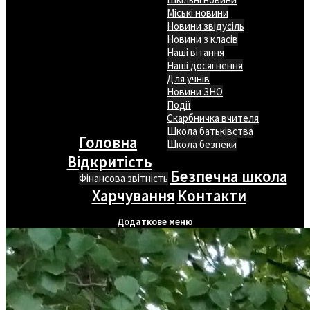
Міські новини
Новини звідусіль
Новини з класів
Наші вітання
Наші досягнення
Для учнів
Новини ЗНО
Події
Скарбничка вчителя
Школа батьківства
Головна
Школа безпеки
Відкритість
Безпечна школа
Фінансова звітність
Харчування
Контакти
Додаткове меню