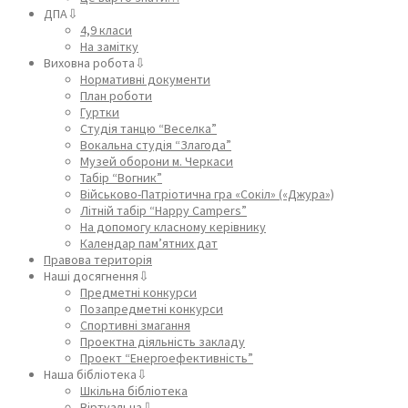
ДПА⇩
4,9 класи
На замітку
Виховна робота⇩
Нормативні документи
План роботи
Гуртки
Студія танцю “Веселка”
Вокальна студія “Злагода”
Музей оборони м. Черкаси
Табір “Вогник”
Військово-Патріотична гра «Сокіл» («Джура»)
Літній табір “Happy Campers”
На допомогу класному керівнику
Календар пам’ятних дат
Правова територія
Наші досягнення⇩
Предметні конкурси
Позапредметні конкурси
Спортивні змагання
Проектна діяльність закладу
Проект “Енергоефективність”
Наша бібліотека⇩
Шкільна бібліотека
Віртуальна⇩