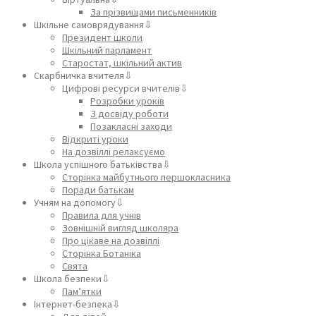
За прізвищами письменників
Шкільне самоврядування⇩
Президент школи
Шкільний парламент
Старостат, шкільний актив
Скарбничка вчителя⇩
Цифрові ресурси вчителів⇩
Розробки уроків
З досвіду роботи
Позакласні заходи
Відкриті уроки
На дозвіллі релаксуємо
Школа успішного батьківства⇩
Сторінка майбутнього першокласника
Поради батькам
Учням на допомогу⇩
Правила для учнів
Зовнішній вигляд школяра
Про цікаве на дозвіллі
Сторінка Ботаніка
Свята
Школа безпеки⇩
Пам’ятки
Інтернет-безпека⇩