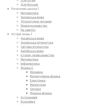
Для дітей
Для батьків
Початкова школа⇩
Математика
Українська мова
Літературне читання
Природознавство
На замітку
Острів знань⇩
Українська мова
Українська література
Світова література
Англійська мова
Історія, правознавство
Математика
Інформатика
Фізика⇩
Механіка
Молекулярна фізика
Електрика
Магнетизм
Оптика
Ядерна фізика
Астрономія
Економіка