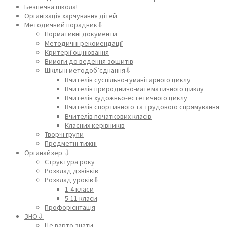
Безпечна школа!
Організація харчування дітей
Методичний порадник⇩
Нормативні документи
Методичні рекомендації
Критерії оцінювання
Вимоги до ведення зошитів
Шкільні методоб’єднання⇩
Вчителів суспільно-гуманітарного циклу
Вчителів природничо-математичного циклу
Вчителів художньо-естетичного циклу
Вчителів спортивного та трудового спрямування
Вчителів початкових класів
Класних керівників
Творчі групи
Предметні тижні
Органайзер ⇩
Структура року
Розклад дзвінків
Розклад уроків⇩
1-4 класи
5-11 класи
Профорієнтація
ЗНО⇩
Це варто знати…