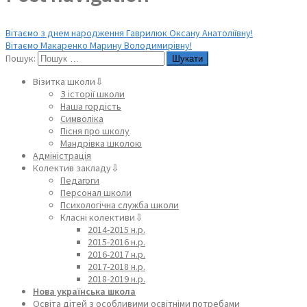
Вітаємо з днем народження Гаврилюк Оксану Анатоліївну!
Вітаємо Макаренко Марину Володимирівну!
Пошук:
Візитка школи⇩
З історії школи
Наша гордість
Символіка
Пісня про школу
Мандрівка школою
Адміністрація
Колектив закладу⇩
Педагоги
Персонал школи
Психологічна служба школи
Класні колективи⇩
2014-2015 н.р.
2015-2016 н.р.
2016-2017 н.р.
2017-2018 н.р.
2018-2019 н.р.
Нова українська школа
Освіта дітей з особливими освітніми потребами