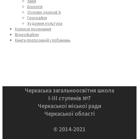
Хімія
Біологія
Основи здоров’я
Географія
Художня культура
Корисні посилання
Відеофайли
Книга пропозицій і побажань
Черкаська загальноосвітня школа
І-ІІІ ступенів №7
Черкаської міської ради
Черкаської області
© 2014-2021