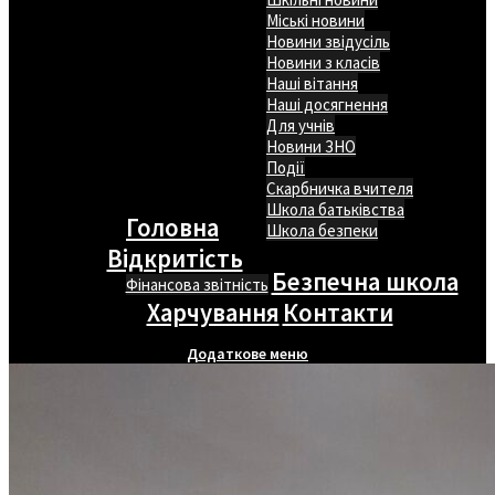
Міські новини
Новини звідусіль
Новини з класів
Наші вітання
Наші досягнення
Для учнів
Новини ЗНО
Події
Скарбничка вчителя
Школа батьківства
Головна
Школа безпеки
Відкритість
Безпечна школа
Фінансова звітність
Харчування
Контакти
Додаткове меню