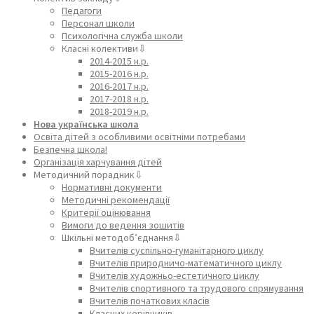
Педагоги
Персонал школи
Психологічна служба школи
Класні колективи⇩
2014-2015 н.р.
2015-2016 н.р.
2016-2017 н.р.
2017-2018 н.р.
2018-2019 н.р.
Нова українська школа
Освіта дітей з особливими освітніми потребами
Безпечна школа!
Організація харчування дітей
Методичний порадник⇩
Нормативні документи
Методичні рекомендації
Критерії оцінювання
Вимоги до ведення зошитів
Шкільні методоб’єднання⇩
Вчителів суспільно-гуманітарного циклу
Вчителів природничо-математичного циклу
Вчителів художньо-естетичного циклу
Вчителів спортивного та трудового спрямування
Вчителів початкових класів
Класних керівників