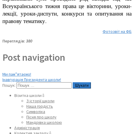
Всеукраїнського тижня права це вікторини, уроки-
лекції, уроки-диспути, конкурси та опитування на
правову тематику.
Фотозвіт на ФБ
Переглядів:
380
Post navigation
Ми пам”ятаємо!
Інавгурація Президента школи!
Пошук:
Візитка школи⇩
З історії школи
Наша гордість
Символіка
Пісня про школу
Мандрівка школою
Адміністрація
Колектив закладу⇩