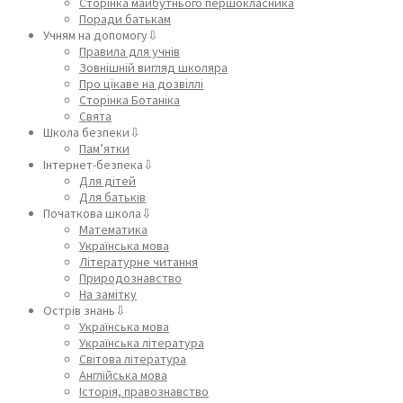
Сторінка майбутнього першокласника
Поради батькам
Учням на допомогу⇩
Правила для учнів
Зовнішній вигляд школяра
Про цікаве на дозвіллі
Сторінка Ботаніка
Свята
Школа безпеки⇩
Пам’ятки
Інтернет-безпека⇩
Для дітей
Для батьків
Початкова школа⇩
Математика
Українська мова
Літературне читання
Природознавство
На замітку
Острів знань⇩
Українська мова
Українська література
Світова література
Англійська мова
Історія, правознавство