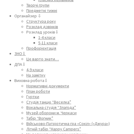
Творчі групи
Предметні тижні
Органайзер ⇩
Структура року
Розклад дзвінків
Розклад уроків⇩
1-4 класи
5-11 класи
Профорієнтація
ЗНО⇩
Це варто знати…
ДПА⇩
4,9 класи
На замітку
Виховна робота⇩
Нормативні документи
План роботи
Гуртки
Студія танцю “Веселка”
Вокальна студія “Злагода”
Музей оборони м. Черкаси
Табір “Вогник”
Військово-Патріотична гра «Сокіл» («Джура»)
Літній табір “Happy Campers”