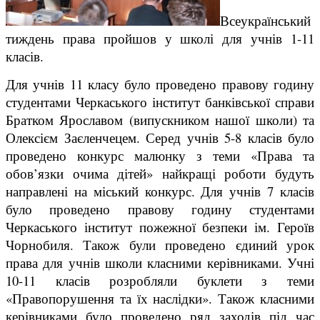
Всеукраїнський
тиждень права пройшов у школі для учнів 1-11
класів.
Для учнів 11 класу було проведено правову годину
студентами Черкаського інститут банківської справи
Братком Ярославом (випускником нашої школи) та
Олексієм Заєленчецем. Серед учнів 5-8 класів було
проведено конкурс малюнку з теми «Права та
обов’язки очима дітей» найкращі роботи будуть
направлені на міський конкурс. Для учнів 7 класів
було проведено правову годину студентами
Черкаського інститут пожежної безпе
ки ім. Героїв
Чорнобиля. Також були проведено єдиний урок
права для учнів школи класними керівниками. Учні
10-11 класів розробляли буклети з теми
«Правопорушення та їх наслідки». Також класними
керівниками було проведено ряд заходів під час