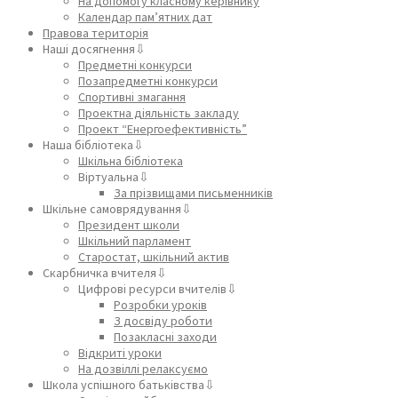
На допомогу класному керівнику
Календар пам’ятних дат
Правова територія
Наші досягнення⇩
Предметні конкурси
Позапредметні конкурси
Спортивні змагання
Проектна діяльність закладу
Проект “Енергоефективність”
Наша бібліотека⇩
Шкільна бібліотека
Віртуальна⇩
За прізвищами письменників
Шкільне самоврядування⇩
Президент школи
Шкільний парламент
Старостат, шкільний актив
Скарбничка вчителя⇩
Цифрові ресурси вчителів⇩
Розробки уроків
З досвіду роботи
Позакласні заходи
Відкриті уроки
На дозвіллі релаксуємо
Школа успішного батьківства⇩