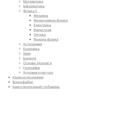
Математика
Інформатика
Фізика⇩
Механіка
Молекулярна фізика
Електрика
Магнетизм
Оптика
Ядерна фізика
Астрономія
Економіка
Хімія
Біологія
Основи здоров’я
Географія
Художня культура
Корисні посилання
Відеофайли
Книга пропозицій і побажань