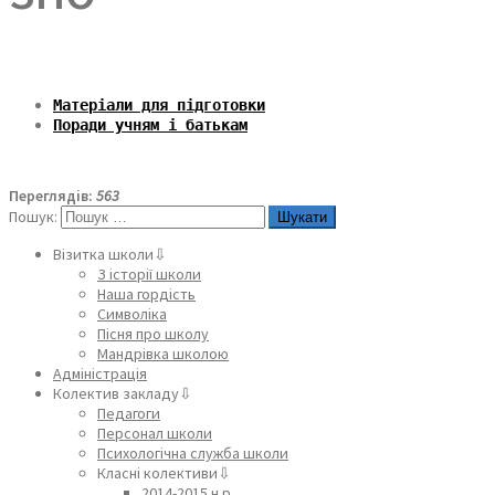
Матеріали для підготовки
Поради учням і батькам
Переглядів:
563
Пошук:
Візитка школи⇩
З історії школи
Наша гордість
Символіка
Пісня про школу
Мандрівка школою
Адміністрація
Колектив закладу⇩
Педагоги
Персонал школи
Психологічна служба школи
Класні колективи⇩
2014-2015 н.р.