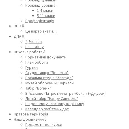
Розклад уроків⇩
1-4 класи
5-11 класи
Профорієнтація
ЗНО⇩
Це варто знати…
ДПА⇩
4,9 класи
На замітку
Виховна робота⇩
Нормативні документи
План роботи
Гуртки
Студія танцю “Веселка”
Вокальна студія “Злагода”
Музей оборони м. Черкаси
Табір “Вогник”
Військово-Патріотична гра «Сокіл» («Джура»)
Літній табір “Happy Campers”
На допомогу класному керівнику
Календар пам’ятних дат
Правова територія
Наші досягнення⇩
Предметні конкурси