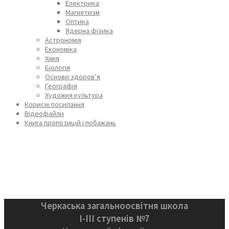
Електрика
Магнетизм
Оптика
Ядерна фізика
Астрономія
Економіка
Хімія
Біологія
Основи здоров’я
Географія
Художня культура
Корисні посилання
Відеофайли
Книга пропозицій і побажань
Черкаська загальноосвітня школа
І-ІІІ ступенів №7