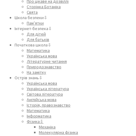
Про цікаве на дозвіллі
Сторінка Ботаніка
Свята
Школа безпеки⇩
Пам’ятки
Інтернет-безпека⇩
Для дітей
Для батьків
Початкова школа⇩
Математика
Українська мова
Літературне читання
Природознавство
На замітку
Острів знань⇩
Українська мова
Українська література
Світова література
Англійська мова
Історія, правознавство
Математика
Інформатика
Фізика⇩
Механіка
Молекулярна фізика