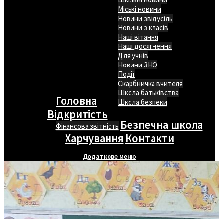
Міські новини
Новини звідусіль
Новини з класів
Наші вітання
Наші досягнення
Для учнів
Новини ЗНО
Події
Скарбничка вчителя
Школа батьківства
Головна
Школа безпеки
Відкритість
Безпечна школа
Фінансова звітність
Харчування
Контакти
Додаткове меню