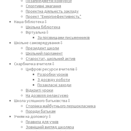
Позапредметні конкурси
Спортивні змагання
Проектна діяльність закладу
Проект “Енергоефективність”
Наша бібліотека⇩
Шкільна бібліотека
Віртуальна⇩
За прізвищами письменників
Шкільне самоврядування⇩
Президент школи
Шкільний парламент
Старостат, шкільний актив
Скарбничка вчителя⇩
Цифрові ресурси вчителів⇩
Розробки уроків
З досвіду роботи
Позакласні заходи
Відкриті уроки
На дозвіллі релаксуємо
Школа успішного батьківства⇩
Сторінка майбутнього першокласника
Поради батькам
Учням на допомогу⇩
Правила для учнів
Зовнішній вигляд школяра