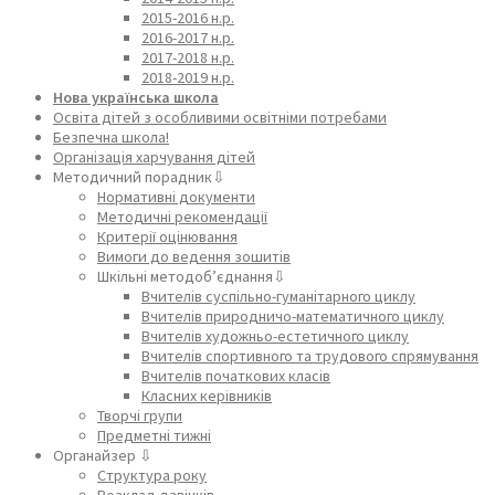
2015-2016 н.р.
2016-2017 н.р.
2017-2018 н.р.
2018-2019 н.р.
Нова українська школа
Освіта дітей з особливими освітніми потребами
Безпечна школа!
Організація харчування дітей
Методичний порадник⇩
Нормативні документи
Методичні рекомендації
Критерії оцінювання
Вимоги до ведення зошитів
Шкільні методоб’єднання⇩
Вчителів суспільно-гуманітарного циклу
Вчителів природничо-математичного циклу
Вчителів художньо-естетичного циклу
Вчителів спортивного та трудового спрямування
Вчителів початкових класів
Класних керівників
Творчі групи
Предметні тижні
Органайзер ⇩
Структура року
Розклад дзвінків