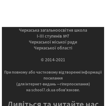
Черкаська загальноосвітня школа
І-ІІІ ступенів №7
Черкаської міської ради
Черкаської області
© 2014-2021
При повному або частковому відтворенні інформації
посилання
(для інтернет-видань —гіперпосилання)
на school7.ck.ua обов'язкове.
Дивіться та читайте нас