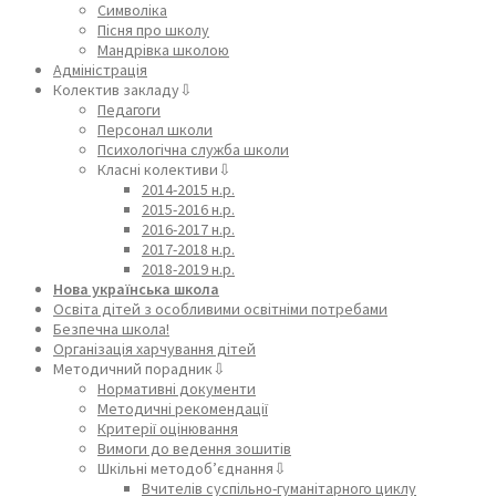
Символіка
Пісня про школу
Мандрівка школою
Адміністрація
Колектив закладу⇩
Педагоги
Персонал школи
Психологічна служба школи
Класні колективи⇩
2014-2015 н.р.
2015-2016 н.р.
2016-2017 н.р.
2017-2018 н.р.
2018-2019 н.р.
Нова українська школа
Освіта дітей з особливими освітніми потребами
Безпечна школа!
Організація харчування дітей
Методичний порадник⇩
Нормативні документи
Методичні рекомендації
Критерії оцінювання
Вимоги до ведення зошитів
Шкільні методоб’єднання⇩
Вчителів суспільно-гуманітарного циклу