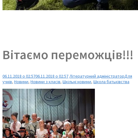
Вітаємо переможців!!!
06.11.2018 о 02:57
06.11.2018 о 02:57
Літературний адміністратор
Для
учнів
,
Новини
,
Новини з класів
,
Шкільні новини
,
Школа батьківства