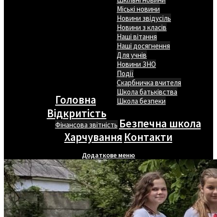
Міські новини
Новини звідусіль
Новини з класів
Наші вітання
Наші досягнення
Для учнів
Новини ЗНО
Події
Скарбничка вчителя
Школа батьківства
Головна
Школа безпеки
Відкритість
Безпечна школа
Фінансова звітність
Харчування
Контакти
Додаткове меню