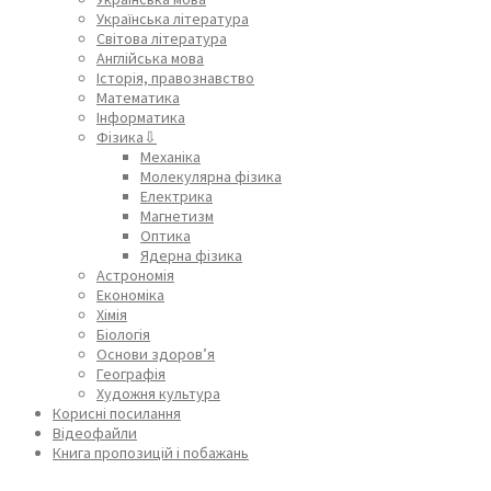
Українська література
Світова література
Англійська мова
Історія, правознавство
Математика
Інформатика
Фізика⇩
Механіка
Молекулярна фізика
Електрика
Магнетизм
Оптика
Ядерна фізика
Астрономія
Економіка
Хімія
Біологія
Основи здоров’я
Географія
Художня культура
Корисні посилання
Відеофайли
Книга пропозицій і побажань