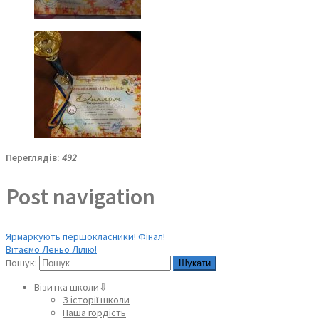
Переглядів:
492
Post navigation
Ярмаркують першокласники! Фінал!
Вітаємо Леньо Лілію!
Пошук:
Візитка школи⇩
З історії школи
Наша гордість