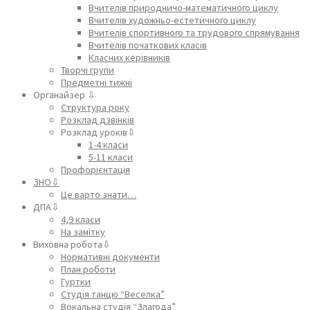
Вчителів природничо-математичного циклу
Вчителів художньо-естетичного циклу
Вчителів спортивного та трудового спрямування
Вчителів початкових класів
Класних керівників
Творчі групи
Предметні тижні
Органайзер ⇩
Структура року
Розклад дзвінків
Розклад уроків⇩
1-4 класи
5-11 класи
Профорієнтація
ЗНО⇩
Це варто знати…
ДПА⇩
4,9 класи
На замітку
Виховна робота⇩
Нормативні документи
План роботи
Гуртки
Студія танцю “Веселка”
Вокальна студія “Злагода”