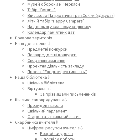
Музей оборони м. Черкаси
Табір “Вогник”
Військово-Патріотична гра «Сокіл» («Джура»)
Літній табір “Happy Campers”
На допомогу класному керівнику
Календар пам’ятних дат
Правова територія
Наші досягнення⇩
Предметні конкурси
Позапредметні конкурси
Спортивні змагання
Проектна діяльність закладу
Проект “Енергоефективність”
Наша бібліотека⇩
Шкільна бібліотека
Віртуальна⇩
За прізвищами письменників
Шкільне самоврядування⇩
Президент школи
Шкільний парламент
Старостат, шкільний актив
Скарбничка вчителя⇩
Цифрові ресурси вчителів⇩
Розробки уроків
З досвіду роботи