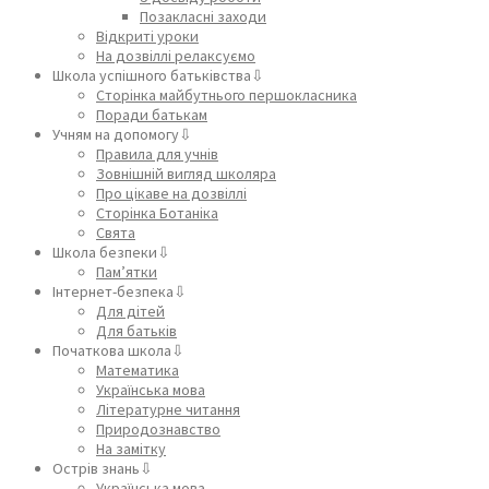
Позакласні заходи
Відкриті уроки
На дозвіллі релаксуємо
Школа успішного батьківства⇩
Сторінка майбутнього першокласника
Поради батькам
Учням на допомогу⇩
Правила для учнів
Зовнішній вигляд школяра
Про цікаве на дозвіллі
Сторінка Ботаніка
Свята
Школа безпеки⇩
Пам’ятки
Інтернет-безпека⇩
Для дітей
Для батьків
Початкова школа⇩
Математика
Українська мова
Літературне читання
Природознавство
На замітку
Острів знань⇩
Українська мова