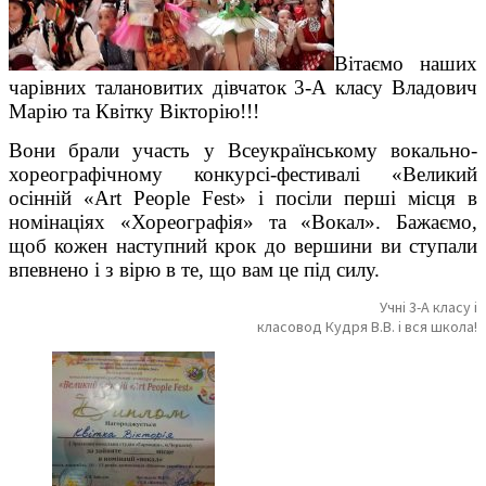
Вітаємо наших
чарівних талановитих дівчаток 3-А класу Владович
Марію та Квітку Вікторію!!!
Вони брали участь у Всеукраїнському вокально-
хореографічному конкурсі-фестивалі «Великий
осінній «Art People Fest» і посіли перші місця в
номінаціях «Хореографія» та «Вокал». Бажаємо,
щоб кожен наступний крок до вершини ви ступали
впевнено і з вірю в те, що вам це під силу.
Учні 3-А класу і
класовод Кудря В.В. і вся школа!