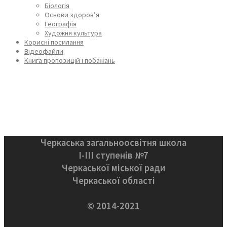
Біологія
Основи здоров’я
Географія
Художня культура
Корисні посилання
Відеофайли
Книга пропозицій і побажань
Черкаська загальноосвітня школа
І-ІІІ ступенів №7
Черкаської міської ради
Черкаської області
© 2014-2021