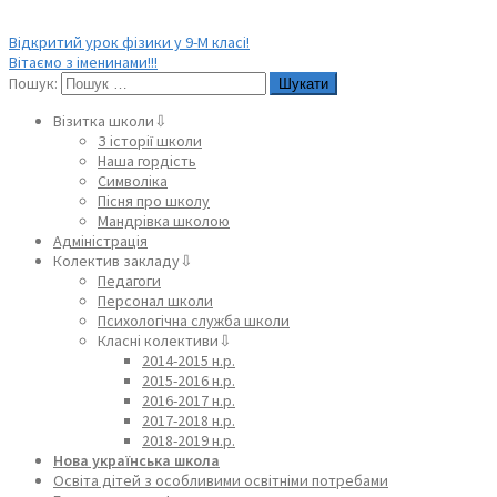
Відкритий урок фізики у 9-М класі!
Вітаємо з іменинами!!!
Пошук:
Візитка школи⇩
З історії школи
Наша гордість
Символіка
Пісня про школу
Мандрівка школою
Адміністрація
Колектив закладу⇩
Педагоги
Персонал школи
Психологічна служба школи
Класні колективи⇩
2014-2015 н.р.
2015-2016 н.р.
2016-2017 н.р.
2017-2018 н.р.
2018-2019 н.р.
Нова українська школа
Освіта дітей з особливими освітніми потребами