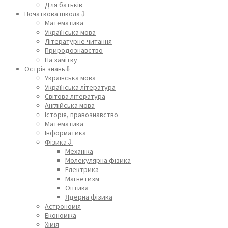
Для батьків
Початкова школа⇩
Математика
Українська мова
Літературне читання
Природознавство
На замітку
Острів знань⇩
Українська мова
Українська література
Світова література
Англійська мова
Історія, правознавство
Математика
Інформатика
Фізика⇩
Механіка
Молекулярна фізика
Електрика
Магнетизм
Оптика
Ядерна фізика
Астрономія
Економіка
Хімія