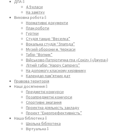
ДПА⇩
4,9 класи
На замітку
Виховна робота⇩
Нормативні документи
План роботи
Гуртки
Студія танцю “Веселка”
Вокальна студія “Злагода”
Музей оборони м. Черкаси
Табір “Вогник”
Військово-Патріотична гра «Сокіл» («Джура»)
Літній табір “Happy Campers”
На допомогу класному керівнику
Календар пам’ятних дат
Правова територія
Наші досягнення⇩
Предметні конкурси
Позапредметні конкурси
Спортивні змагання
Проектна діяльність закладу
Проект “Енергоефективність”
Наша бібліотека⇩
Шкільна бібліотека
Віртуальна⇩