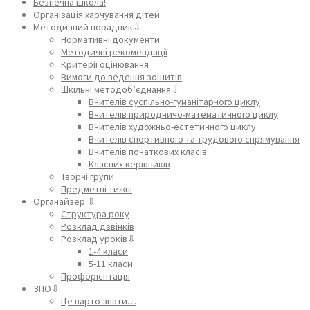
Безпечна школа!
Організація харчування дітей
Методичний порадник⇩
Нормативні документи
Методичні рекомендації
Критерії оцінювання
Вимоги до ведення зошитів
Шкільні методоб’єднання⇩
Вчителів суспільно-гуманітарного циклу
Вчителів природничо-математичного циклу
Вчителів художньо-естетичного циклу
Вчителів спортивного та трудового спрямування
Вчителів початкових класів
Класних керівників
Творчі групи
Предметні тижні
Органайзер ⇩
Структура року
Розклад дзвінків
Розклад уроків⇩
1-4 класи
5-11 класи
Профорієнтація
ЗНО⇩
Це варто знати…