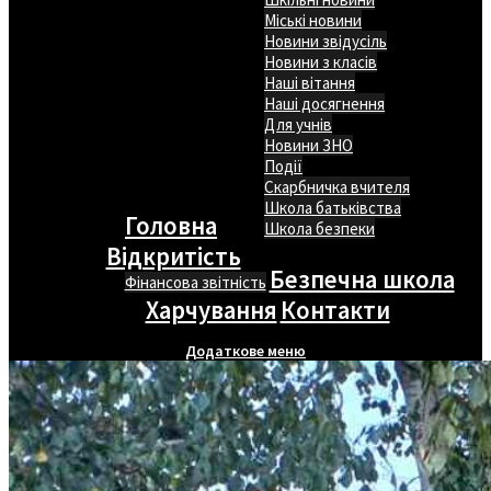
Міські новини
Новини звідусіль
Новини з класів
Наші вітання
Наші досягнення
Для учнів
Новини ЗНО
Події
Скарбничка вчителя
Школа батьківства
Головна
Школа безпеки
Відкритість
Безпечна школа
Фінансова звітність
Харчування
Контакти
Додаткове меню