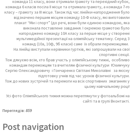
команда 11 класу, вони отримали грамоту та перехідний кубок,
команда 6 класів посіла ІІ місце та отримала грамоту, а команда 7-го
класу – грамоту за ІІІ місце. Також під час лінійки-нагородження було
відзначено першим місцем команду 10-Ф класу, які виготовили
плакат “Ми і спорт” (до речі, вони були єдиною командою, яка
виконала поставлене завдання. І окремою грамотою було
нагороджено команду 10А класу за перше місце у створенні
мультимедійної презентації на олімпійську тематику. Серед 3
команд (10а, 10ф, 9б класи) саме їх обрали переможцями.
На лінійці виступали керівники гуртків, які запрошували на свої
спортивні секції.
Тож дякуємо всім, хто брав участь у олімпійському тижні, особливо
командам переможцям та вчителям фізичної культури Юхимчуку
Сергію Олександровичу і Гончаренко Світлані Миколаївні за якісну
підготовку учнів під час уроків фізичної культури.
Тож до нових зустрічей та перемоги на всіх спортивних змаганнях у
цьому навчальному році!
Усі фото Олімпійського тижня можна переглянути у фотоальбомі на
сайті та в групі Вконтакті.
Переглядів:
859
Post navigation