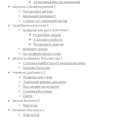
За прізвищами письменників
Шкільне самоврядування⇩
Президент школи
Шкільний парламент
Старостат, шкільний актив
Скарбничка вчителя⇩
Цифрові ресурси вчителів⇩
Розробки уроків
З досвіду роботи
Позакласні заходи
Відкриті уроки
На дозвіллі релаксуємо
Школа успішного батьківства⇩
Сторінка майбутнього першокласника
Поради батькам
Учням на допомогу⇩
Правила для учнів
Зовнішній вигляд школяра
Про цікаве на дозвіллі
Сторінка Ботаніка
Свята
Школа безпеки⇩
Пам’ятки
Інтернет-безпека⇩
Для дітей