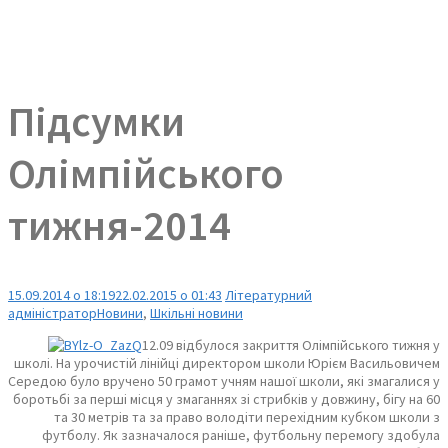
Підсумки
Олімпійського
тижня-2014
15.09.2014 о 18:19
22.02.2015 о 01:43
Літературний
адміністратор
Новини
,
Шкільні новини
12.09 відбулося закриття Олімпійського тижня у
школі. На урочистій лінійці директором школи Юрієм Васильовичем
Середою було вручено 50 грамот учням нашої школи, які змагалися у
боротьбі за перші місця у змаганнях зі стрибків у довжину, бігу на 60
та 30 метрів та за право володіти перехідним кубком школи з
футболу. Як зазначалося раніше, футбольну перемогу здобула