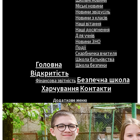
Міські новини
Новини звідусіль
Новини з класів
Наші вітання
Наші досягнення
Для учнів
Новини ЗНО
Події
Скарбничка вчителя
Школа батьківства
Головна
Школа безпеки
Відкритість
Безпечна школа
Фінансова звітність
Харчування
Контакти
Додаткове меню