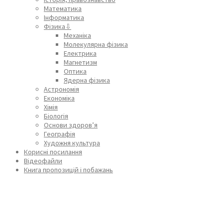
Математика
Інформатика
Фізика⇩
Механіка
Молекулярна фізика
Електрика
Магнетизм
Оптика
Ядерна фізика
Астрономія
Економіка
Хімія
Біологія
Основи здоров’я
Географія
Художня культура
Корисні посилання
Відеофайли
Книга пропозицій і побажань