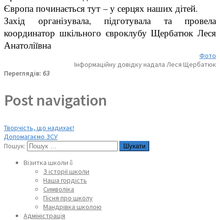
Європа починається тут – у серцях наших дітей.
Захід організувала, підготувала та провела
координатор шкільного євроклубу Щербатюк Леся
Анатоліївна
Фото
Інформаційну довідку надала Леся Щербатюк
Переглядів:
63
Post navigation
Творчість, що надихає!
Допомагаємо ЗСУ
Пошук:
Візитка школи⇩
З історії школи
Наша гордість
Символіка
Пісня про школу
Мандрівка школою
Адміністрація