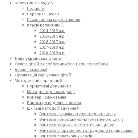
Колектив закладу⇩
Педагоги
Персонал школи
Психологічна служба школи
Класні колективи⇩
2014-2015 н.р.
2015-2016 н.р.
2016-2017 н.р.
2017-2018 н.р.
2018-2019 н.р.
Нова українська школа
Освіта дітей з особливими освітніми потребами
Безпечна школа!
Організація харчування дітей
Методичний порадник⇩
Нормативні документи
Методичні рекомендації
Критерії оцінювання
Вимоги до ведення зошитів
Шкільні методоб’єднання⇩
Вчителів суспільно-гуманітарного циклу
Вчителів природничо-математичного циклу
Вчителів художньо-естетичного циклу
Вчителів спортивного та трудового спрямування
Вчителів початкових класів