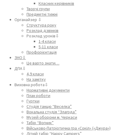
Класних керівників
Творчі групи
Предметні тижні
Органайзер ⇩
Структура року
Розклад дзвінків
Розклад уроків⇩
1-4 класи
5-11 класи
Профорієнтація
ЗНО⇩
Це варто знати…
ДПА⇩
4,9 класи
На замітку
Виховна робота⇩
Нормативні документи
План роботи
Гуртки
Студія танцю “Веселка”
Вокальна студія “Злагода”
Музей оборони м. Черкаси
Табір “Вогник”
Військово-Патріотична гра «Сокіл» («Джура»)
Літній табір “Happy Campers”