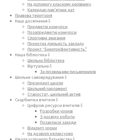
На допомогу класному керівнику
Календар пам’ятних дат
Правова територія
Наші досягнення⇩
Предметні конкурси
Позапредметні конкурси
Спортивні змагання
Проектна діяльність закладу
Проект “Енергоефективність”
Наша бібліотека⇩
Шкільна бібліотека
Віртуальна⇩
За прізвищами письменників
Шкільне самоврядування⇩
Президент школи
Шкільний парламент
Старостат, шкільний актив
Скарбничка вчителя⇩
Цифрові ресурси вчителів⇩
Розробки уроків
З досвіду роботи
Позакласні заходи
Відкриті уроки
На дозвіллі релаксуємо
Школа успішного батьківства⇩