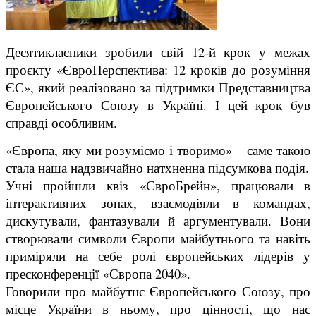
Десятикласники зробили свій 12-й крок у межах
проєкту «ЄвроПерспектива: 12 кроків до розуміння
ЄС», який реалізовано за підтримки Представництва
Європейського Союзу в Україні. І цей крок був
справді особливим.
«Європа, яку ми розуміємо і творимо» – саме такою
стала наша надзвичайно натхненна підсумкова подія.
Учні пройшли квіз «ЄвроБрейн», працювали в
інтерактивних зонах, взаємодіяли в командах,
дискутували, фантазували й аргументували. Вони
створювали символи Європи майбутнього та навіть
приміряли на себе ролі європейських лідерів у
пресконференції «Європа 2040».
Говорили про майбутнє Європейського Союзу, про
місце України в ньому, про цінності, що нас