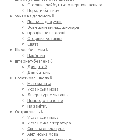
Сторінка майбутнього першокласника
Поради батькам
Учням на допомогу⇩
Правила для учнів
Зовнішній вигляд школяра
Про цікаве на дозвіллі
Сторінка Ботаніка
Свята
Школа безпеки⇩
Пам’ятки
Інтернет-безпека⇩
Для дітей
Для батьків
Початкова школа⇩
Математика
Українська мова
Літературне читання
Природознавство
На замітку
Острів знань⇩
Українська мова
Українська література
Світова література
Англійська мова
Історія, правознавство