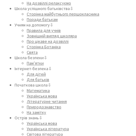
На дозвіллі релаксуємо
Школа успішного батьківства⇩
Сторінка майбутнього першокласника
Поради батькам
Учням на допомогу⇩
Правила для учнів
Зовнішній вигляд школяра
Про цікаве на дозвіллі
Сторінка Ботаніка
Свята
Школа безпеки⇩
Пам’ятки
Інтернет-безпека⇩
Для дітей
Для батьків
Початкова школа⇩
Математика
Українська мова
Літературне читання
Природознавство
На замітку
Острів знань⇩
Українська мова
Українська література
Світова література