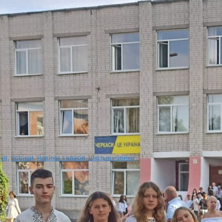
нів
,
Новини
,
Новини з класів
,
Шкільні новини