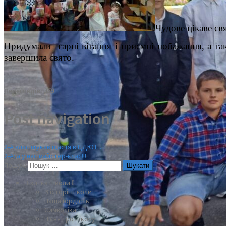
Чудове цікаве св
Придумали гарні вітання і приємні побажання, а тако
завершила свято.
Переглядів:
359
Post navigation
2-А клас шукав щастя в ЦДЮТ…
2-А: а у нас майстер-клас!!!
Пошук:
Візитка школи⇩
З історії школи
Наша гордість
Символіка
Пісня про школу