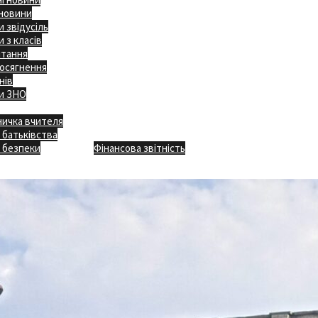
 новини
 звідусіль
 з класів
ітання
осягнення
нів
и ЗНО
ничка вчителя
Відкритість
 батьківства
Безпечна школа
Х
 безпеки
Фінансова звітність
Додаткове меню