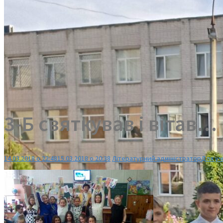
3-Б святкував і вітав…
14.03.2018 о 22:48
15.03.2018 о 20:38
Літературний адміністратор
Для уч