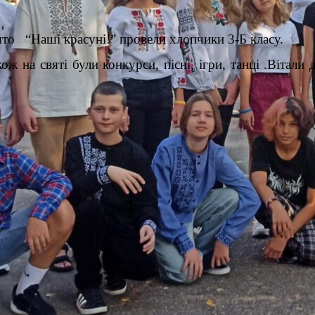
ято “Наші красуні!” провели хлопчики 3-Б класу.
ж на святі були конкурси, пісні, ігри, танці .Вітали