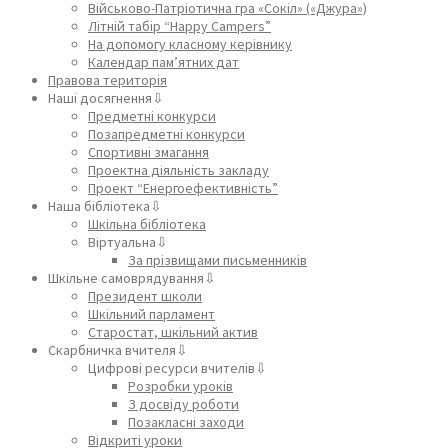
Військово-Патріотична гра «Сокіл» («Джура»)
Літній табір “Happy Campers”
На допомогу класному керівнику
Календар пам’ятних дат
Правова територія
Наші досягнення⇩
Предметні конкурси
Позапредметні конкурси
Спортивні змагання
Проектна діяльність закладу
Проект “Енергоефективність”
Наша бібліотека⇩
Шкільна бібліотека
Віртуальна⇩
За прізвищами письменників
Шкільне самоврядування⇩
Президент школи
Шкільний парламент
Старостат, шкільний актив
Скарбничка вчителя⇩
Цифрові ресурси вчителів⇩
Розробки уроків
З досвіду роботи
Позакласні заходи
Відкриті уроки