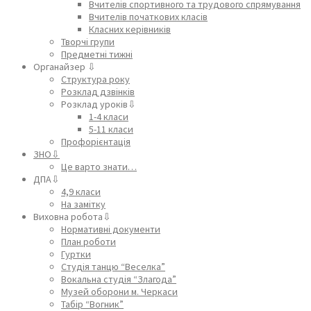
Вчителів спортивного та трудового спрямування
Вчителів початкових класів
Класних керівників
Творчі групи
Предметні тижні
Органайзер ⇩
Структура року
Розклад дзвінків
Розклад уроків⇩
1-4 класи
5-11 класи
Профорієнтація
ЗНО⇩
Це варто знати…
ДПА⇩
4,9 класи
На замітку
Виховна робота⇩
Нормативні документи
План роботи
Гуртки
Студія танцю “Веселка”
Вокальна студія “Злагода”
Музей оборони м. Черкаси
Табір “Вогник”