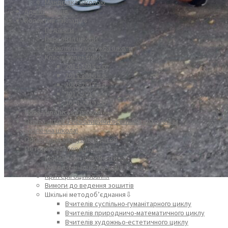
Мандрівка школою
Адміністрація
Колектив закладу⇩
Педагоги
Персонал школи
Психологічна служба школи
Класні колективи⇩
2014-2015 н.р.
2015-2016 н.р.
2016-2017 н.р.
2017-2018 н.р.
2018-2019 н.р.
Нова українська школа
Освіта дітей з особливими освітніми потребами
Безпечна школа!
Організація харчування дітей
Методичний порадник⇩
Нормативні документи
Методичні рекомендації
Критерії оцінювання
Вимоги до ведення зошитів
Шкільні методоб’єднання⇩
Вчителів суспільно-гуманітарного циклу
Вчителів природничо-математичного циклу
Вчителів художньо-естетичного циклу