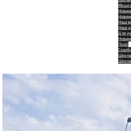
Міські
Новини
Новини
Наші в
Наші д
Для уч
Новин
Події
Скарб
Школа
Головна
Школа