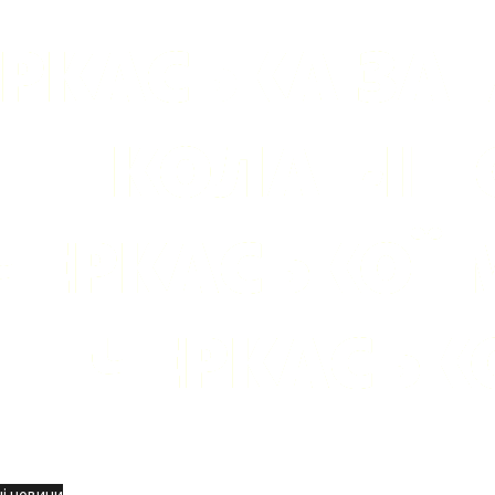
вини
і новини