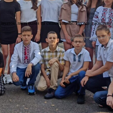
 дівчаток листівками та смаколиками.
Весела дискотека
За матеріалами Шпетної Т.В.