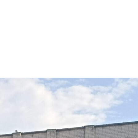
арчування
Контакти