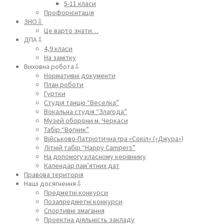
5-11 класи
Профорієнтація
ЗНО⇩
Це варто знати…
ДПА⇩
4,9 класи
На замітку
Виховна робота⇩
Нормативні документи
План роботи
Гуртки
Студія танцю “Веселка”
Вокальна студія “Злагода”
Музей оборони м. Черкаси
Табір “Вогник”
Військово-Патріотична гра «Сокіл» («Джура»)
Літній табір “Happy Campers”
На допомогу класному керівнику
Календар пам’ятних дат
Правова територія
Наші досягнення⇩
Предметні конкурси
Позапредметні конкурси
Спортивні змагання
Проектна діяльність закладу