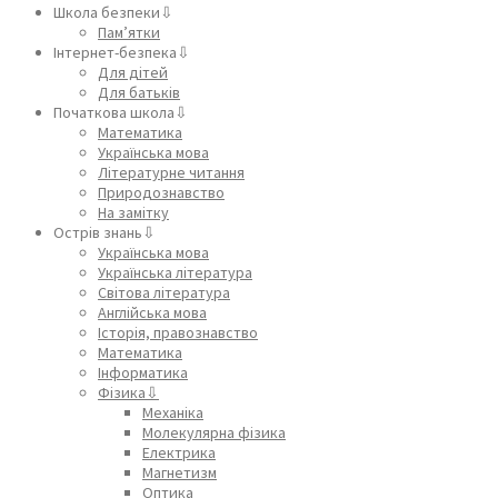
Школа безпеки⇩
Пам’ятки
Інтернет-безпека⇩
Для дітей
Для батьків
Початкова школа⇩
Математика
Українська мова
Літературне читання
Природознавство
На замітку
Острів знань⇩
Українська мова
Українська література
Світова література
Англійська мова
Історія, правознавство
Математика
Інформатика
Фізика⇩
Механіка
Молекулярна фізика
Електрика
Магнетизм
Оптика