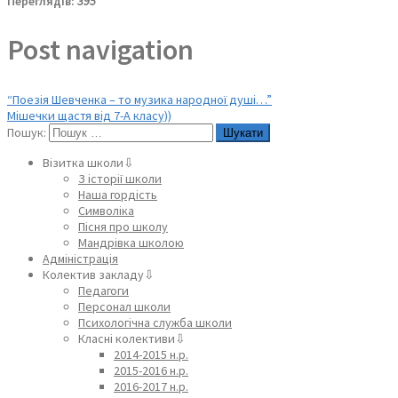
Переглядів:
395
Post navigation
“Поезія Шевченка – то музика народної душі…”
Мішечки щастя від 7-А класу))
Пошук:
Візитка школи⇩
З історії школи
Наша гордість
Символіка
Пісня про школу
Мандрівка школою
Адміністрація
Колектив закладу⇩
Педагоги
Персонал школи
Психологічна служба школи
Класні колективи⇩
2014-2015 н.р.
2015-2016 н.р.
2016-2017 н.р.