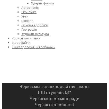
Ядерна фізика
Астрономія
Економіка
Хімія
Біологія
Основи здоров’я
Географія
Художня культура
Корисні посилання
Відеофайли
Книга пропозицій і побажань
Черкаська загальноосвітня школа
І-ІІІ ступенів №7
Черкаської міської ради
Черкаської області