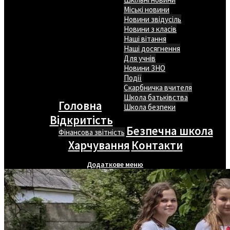
Міські новини
Новини звідусіль
Новини з класів
Наші вітання
Наші досягнення
Для учнів
Новини ЗНО
Події
Скарбничка вчителя
Школа батьківства
Головна
Школа безпеки
Відкритість
Безпечна школа
Фінансова звітність
Харчування
Контакти
Додаткове меню