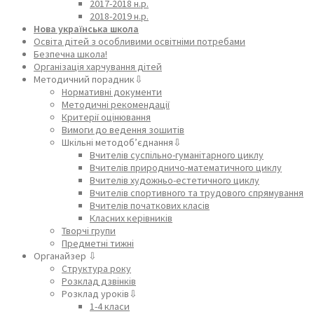
2017-2018 н.р.
2018-2019 н.р.
Нова українська школа
Освіта дітей з особливими освітніми потребами
Безпечна школа!
Організація харчування дітей
Методичний порадник⇩
Нормативні документи
Методичні рекомендації
Критерії оцінювання
Вимоги до ведення зошитів
Шкільні методоб’єднання⇩
Вчителів суспільно-гуманітарного циклу
Вчителів природничо-математичного циклу
Вчителів художньо-естетичного циклу
Вчителів спортивного та трудового спрямування
Вчителів початкових класів
Класних керівників
Творчі групи
Предметні тижні
Органайзер ⇩
Структура року
Розклад дзвінків
Розклад уроків⇩
1-4 класи