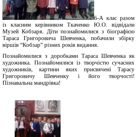
6-А клас разом
із класним керівником Ткаченко Ю.О. відвідали
Музей Кобзаря. Діти познайомилися з біографією
Тараса Григоровича Шевченка, побачили збірку
віршів “Кобзар” різних років видання.
Познайомилися з доробками Тараса Шевченка як
художника. Познайомилися із творчістю сучасних
художників, картини яких присвячені Тарасу
Григоровичу Шевченку і його творчості!
Пізнавальна мандрівка!