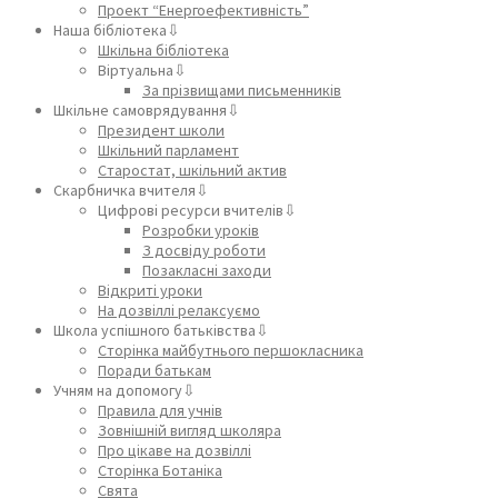
Проект “Енергоефективність”
Наша бібліотека⇩
Шкільна бібліотека
Віртуальна⇩
За прізвищами письменників
Шкільне самоврядування⇩
Президент школи
Шкільний парламент
Старостат, шкільний актив
Скарбничка вчителя⇩
Цифрові ресурси вчителів⇩
Розробки уроків
З досвіду роботи
Позакласні заходи
Відкриті уроки
На дозвіллі релаксуємо
Школа успішного батьківства⇩
Сторінка майбутнього першокласника
Поради батькам
Учням на допомогу⇩
Правила для учнів
Зовнішній вигляд школяра
Про цікаве на дозвіллі
Сторінка Ботаніка
Свята