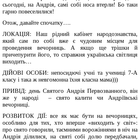
сьогодні, на Андрія, самі собі носа втерли! Бо таки
гарно повеселилися!
Отож, давайте спочатку….
ЛОКАЦІЯ: Наш рідний кабінет народознавства,
який сам по собі вже є чудовим місцем для
проведення вечорниць. А якщо ще трішки й
причепурити його, то справжня українська світлиця
виходить…
ДІЙОВІ ОСОБИ: непосидючі учні та учениці 7-А
класу і така ж невгомонна їхня класна мама)))
ПРИВІД: день Святого Андрія Первозванного, він
же у народі – свято калити чи Андріївські
вечорниці.
РОЗВИТОК ДІЇ: все як має бути на вечорницях,
особливо для тих, хто вперше «виходить у світ»:
про свято говорили, таємними ворожіннями в ніч на
Андрія ділилися, на святі собі долю передбачали,