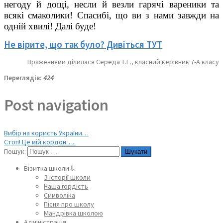
негоду й дощі, несли й везли гарячі вареники та
всякі смаколики! Спасибі, що ви з нами завжди на
одній хвилі! Далі буде!
Не вірите, що так було? Дивіться ТУТ
Враженнями ділилася Середа Т.Г., класний керівник 7-А класу
Переглядів:
424
Post navigation
Вибір на користь України…
Стоп! Це мій кордон…..
Пошук:
Візитка школи⇩
З історії школи
Наша гордість
Символіка
Пісня про школу
Мандрівка школою
Адміністрація