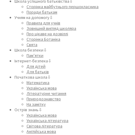
Школа успішного батьківства⇩
Сторінка майбутнього першокласника
Поради батькам
Учням на допомогу⇩
Правила для учнів
Зовнішній вигляд школяра
Про цікаве на дозвіллі
Сторінка Ботаніка
Свята
Школа безпеки⇩
Пам’ятки
Інтернет-безпека⇩
Для дітей
Для батьків
Початкова школа⇩
Математика
Українська мова
Літературне читання
Природознавство
На замітку
Острів знань⇩
Українська мова
Українська література
Світова література
Англійська мова