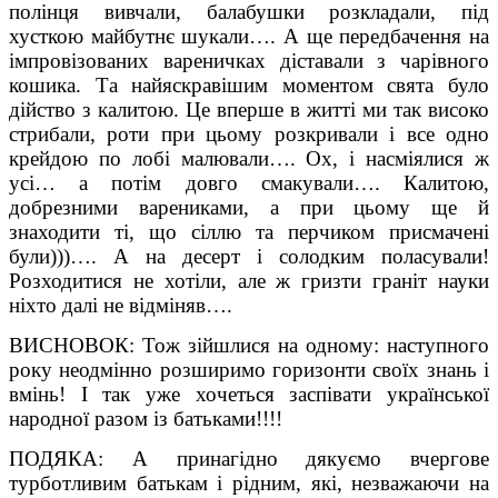
полінця вивчали, балабушки розкладали, під
хусткою майбутнє шукали…. А ще передбачення на
імпровізованих вареничках діставали з чарівного
кошика. Та найяскравішим моментом свята було
дійство з калитою. Це вперше в житті ми так високо
стрибали, роти при цьому розкривали і все одно
крейдою по лобі малювали…. Ох, і насміялися ж
усі… а потім довго смакували…. Калитою,
добрезними варениками, а при цьому ще й
знаходити ті, що сіллю та перчиком присмачені
були)))…. А на десерт і солодким поласували!
Розходитися не хотіли, але ж гризти граніт науки
ніхто далі не відміняв….
ВИСНОВОК: Тож зійшлися на одному: наступного
року неодмінно розширимо горизонти своїх знань і
вмінь! І так уже хочеться заспівати української
народної разом із батьками!!!!
ПОДЯКА: А принагідно дякуємо вчергове
турботливим батькам і рідним, які, незважаючи на