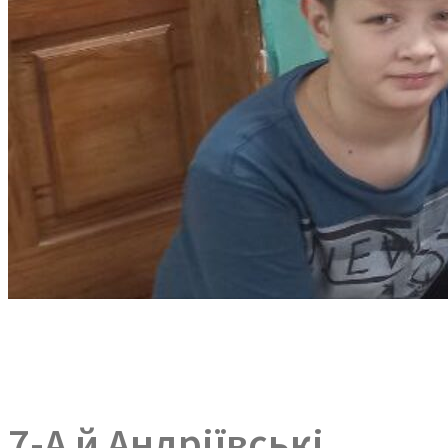
7-А й Андріївські