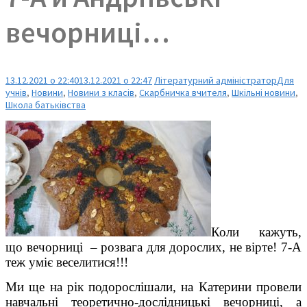
вечорниці…
13.12.2021 о 22:40
13.12.2021 о 22:47
Літературний адміністратор
Для
учнів
,
Новини
,
Новини з класів
,
Скарбничка вчителя
,
Шкільні новини
,
Школа батьківства
Коли кажуть,
що вечорниці – розвага для дорослих, не вірте! 7-А
теж уміє веселитися!!!
Ми ще на рік подорослішали, на Катерини провели
навчальні теоретично-дослідницькі вечорниці, а