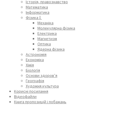
Історія, правознавство
Математика
Інформатика
Фізика⇩
Механіка
Молекулярна фізика
Електрика
Магнетизм
Оптика
Ядерна фізика
Астрономія
Економіка
Хімія
Біологія
Основи здоров’я
Географія
Художня культура
Корисні посилання
Відеофайли
Книга пропозицій і побажань