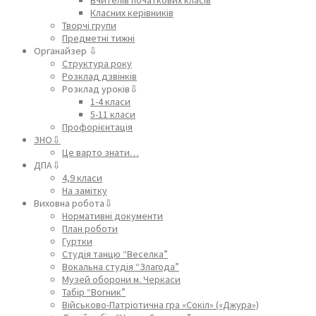
Класних керівників
Творчі групи
Предметні тижні
Органайзер ⇩
Структура року
Розклад дзвінків
Розклад уроків⇩
1-4 класи
5-11 класи
Профорієнтація
ЗНО⇩
Це варто знати…
ДПА⇩
4,9 класи
На замітку
Виховна робота⇩
Нормативні документи
План роботи
Гуртки
Студія танцю “Веселка”
Вокальна студія “Злагода”
Музей оборони м. Черкаси
Табір “Вогник”
Військово-Патріотична гра «Сокіл» («Джура»)