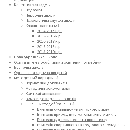
Колектив закладу⇩
Педагоги
Персонал школи
Психологічна служба школи
Класні колективи⇩
2014-2015 н.р.
2015-2016 н.р.
2016-2017 н.р.
2017-2018 н.р.
2018-2019 н.р.
Нова українська школа
Освіта дітей з особливими освітніми потребами
Безпечна школа!
Організація харчування дітей
Методичний порадник⇩
Нормативні документи
Методичні рекомендації
Критерії оцінювання
Вимоги до ведення зошитів
Шкільні методоб’єднання⇩
Вчителів суспільно-гуманітарного циклу
Вчителів природничо-математичного циклу
Вчителів художньо-естетичного циклу
Вчителів спортивного та трудового спрямування
Вчителів початкових класів