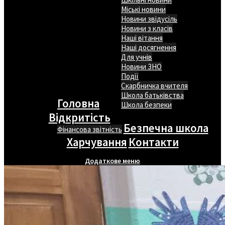
Міські новини
Новини звідусіль
Новини з класів
Наші вітання
Наші досягнення
Для учнів
Новини ЗНО
Події
Скарбничка вчителя
Школа батьківства
Головна
Школа безпеки
Відкритість
Безпечна школа
Фінансова звітність
Харчування
Контакти
Додаткове меню