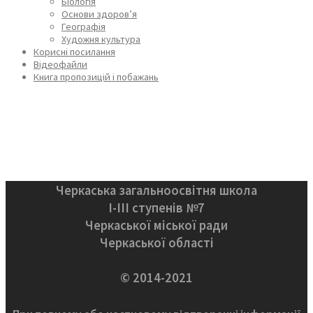
Біологія
Основи здоров’я
Географія
Художня культура
Корисні посилання
Відеофайли
Книга пропозицій і побажань
Черкаська загальноосвітня школа
І-ІІІ ступенів №7
Черкаської міської ради
Черкаської області
© 2014-2021