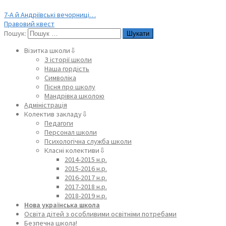
7-А й Андріївські вечорниці…
Правовий квест
Пошук:
Візитка школи⇩
З історії школи
Наша гордість
Символіка
Пісня про школу
Мандрівка школою
Адміністрація
Колектив закладу⇩
Педагоги
Персонал школи
Психологічна служба школи
Класні колективи⇩
2014-2015 н.р.
2015-2016 н.р.
2016-2017 н.р.
2017-2018 н.р.
2018-2019 н.р.
Нова українська школа
Освіта дітей з особливими освітніми потребами
Безпечна школа!