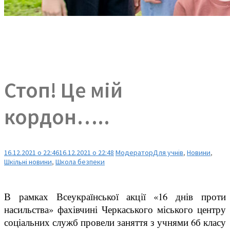
Стоп! Це мій
кордон…..
16.12.2021 о 22:46
16.12.2021 о 22:48
Модератор
Для учнів
,
Новини
,
Шкільні новини
,
Школа безпеки
В рамках Всеукраїнської акції «16 днів проти
насильства» фахівчині Черкаського міського центру
соціальних служб провели заняття з учнями 6б класу