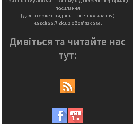
При повному або частковому відтворенні інформації
посилання
(для інтернет-видань —гіперпосилання)
на school7.ck.ua обов'язкове.
Дивіться та читайте нас
тут: