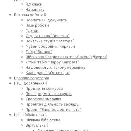
4,9 класи
На замітку
Виховна робота⇩
Нормативні документи
План роботи
Гуртки
Студія танцю “Веселка”
Вокальна студія “Злагода”
Музей оборони м. Черкаси
Табір “Вогник”
Військово-Патріотична гра «Сокіл» («Джура»)
Літній табір “Happy Campers”
На допомогу класному керівнику
Календар пам’ятних дат
Правова територія
Наші досягнення⇩
Предметні конкурси
Позапредметні конкурси
Спортивні змагання
Проектна діяльність закладу
Проект “Енергоефективність”
Наша бібліотека⇩
Шкільна бібліотека
Віртуальна⇩
За прізвищами письменників