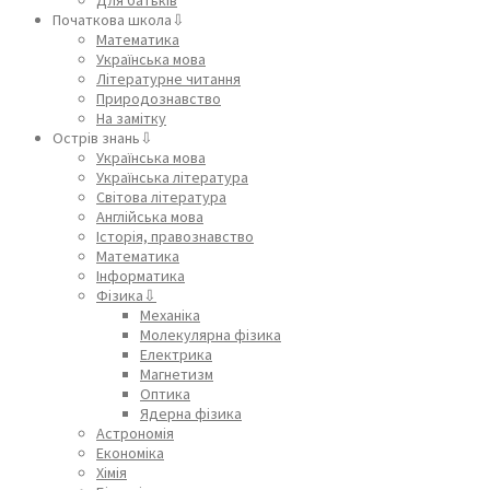
Початкова школа⇩
Математика
Українська мова
Літературне читання
Природознавство
На замітку
Острів знань⇩
Українська мова
Українська література
Світова література
Англійська мова
Історія, правознавство
Математика
Інформатика
Фізика⇩
Механіка
Молекулярна фізика
Електрика
Магнетизм
Оптика
Ядерна фізика
Астрономія
Економіка
Хімія