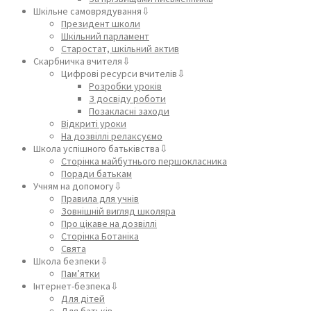
Шкільне самоврядування⇩
Президент школи
Шкільний парламент
Старостат, шкільний актив
Скарбничка вчителя⇩
Цифрові ресурси вчителів⇩
Розробки уроків
З досвіду роботи
Позакласні заходи
Відкриті уроки
На дозвіллі релаксуємо
Школа успішного батьківства⇩
Сторінка майбутнього першокласника
Поради батькам
Учням на допомогу⇩
Правила для учнів
Зовнішній вигляд школяра
Про цікаве на дозвіллі
Сторінка Ботаніка
Свята
Школа безпеки⇩
Пам’ятки
Інтернет-безпека⇩
Для дітей
Для батьків