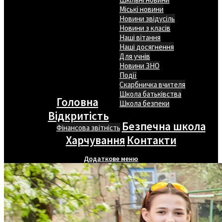
Міські новини
Новини звідусіль
Новини з класів
Наші вітання
Наші досягнення
Для учнів
Новини ЗНО
Події
Скарбничка вчителя
Школа батьківства
Головна
Школа безпеки
Відкритість
Безпечна школа
Фінансова звітність
Харчування
Контакти
Додаткове меню