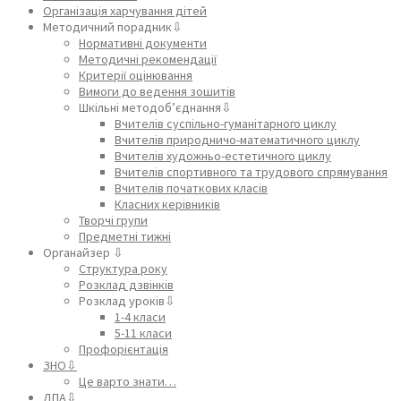
Організація харчування дітей
Методичний порадник⇩
Нормативні документи
Методичні рекомендації
Критерії оцінювання
Вимоги до ведення зошитів
Шкільні методоб’єднання⇩
Вчителів суспільно-гуманітарного циклу
Вчителів природничо-математичного циклу
Вчителів художньо-естетичного циклу
Вчителів спортивного та трудового спрямування
Вчителів початкових класів
Класних керівників
Творчі групи
Предметні тижні
Органайзер ⇩
Структура року
Розклад дзвінків
Розклад уроків⇩
1-4 класи
5-11 класи
Профорієнтація
ЗНО⇩
Це варто знати…
ДПА⇩