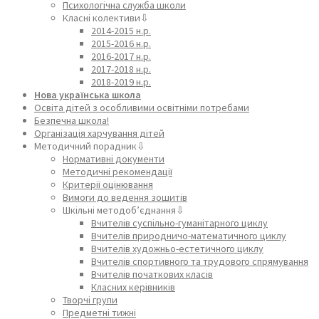
Психологічна служба школи
Класні колективи⇩
2014-2015 н.р.
2015-2016 н.р.
2016-2017 н.р.
2017-2018 н.р.
2018-2019 н.р.
Нова українська школа
Освіта дітей з особливими освітніми потребами
Безпечна школа!
Організація харчування дітей
Методичний порадник⇩
Нормативні документи
Методичні рекомендації
Критерії оцінювання
Вимоги до ведення зошитів
Шкільні методоб’єднання⇩
Вчителів суспільно-гуманітарного циклу
Вчителів природничо-математичного циклу
Вчителів художньо-естетичного циклу
Вчителів спортивного та трудового спрямування
Вчителів початкових класів
Класних керівників
Творчі групи
Предметні тижні