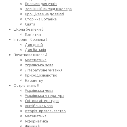
Правила для учнів
Зовнішній вигляд школяра
Про цікаве на дозвіллі
Сторінка Ботаніка
Свята
Школа безпеки⇩
Пам’ятки
Інтернет-безпека⇩
Для дітей
Для батьків
Початкова школа⇩
Математика
Українська мова
Літературне читання
Природознавство
На замітку
Острів знань⇩
Українська мова
Українська література
Світова література
Англійська мова
Історія, правознавство
Математика
Інформатика
Фізика⇩