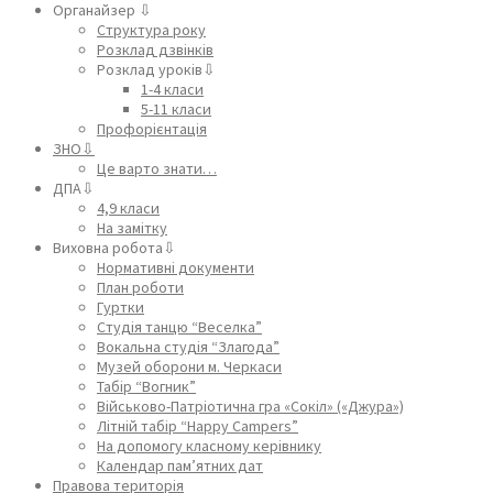
Органайзер ⇩
Структура року
Розклад дзвінків
Розклад уроків⇩
1-4 класи
5-11 класи
Профорієнтація
ЗНО⇩
Це варто знати…
ДПА⇩
4,9 класи
На замітку
Виховна робота⇩
Нормативні документи
План роботи
Гуртки
Студія танцю “Веселка”
Вокальна студія “Злагода”
Музей оборони м. Черкаси
Табір “Вогник”
Військово-Патріотична гра «Сокіл» («Джура»)
Літній табір “Happy Campers”
На допомогу класному керівнику
Календар пам’ятних дат
Правова територія