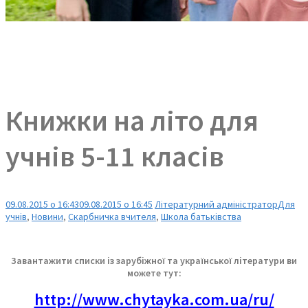
Книжки на літо для
учнів 5-11 класів
09.08.2015 о 16:43
09.08.2015 о 16:45
Літературний адміністратор
Для
учнів
,
Новини
,
Скарбничка вчителя
,
Школа батьківства
Завантажити списки із зарубіжної та української літератури ви
можете тут:
http://
www.chytayka.com.ua/ru/