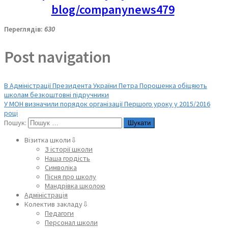
blog/companynews479
Переглядів:
630
Post navigation
В Адміністрації Президента України Петра Порошенка обіцяють
школам безкоштовні підручники
У МОН визначили порядок організації Першого уроку у 2015/2016
році
Пошук:
Візитка школи⇩
З історії школи
Наша гордість
Символіка
Пісня про школу
Мандрівка школою
Адміністрація
Колектив закладу⇩
Педагоги
Персонал школи