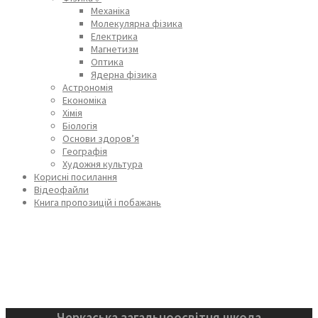
Механіка
Молекулярна фізика
Електрика
Магнетизм
Оптика
Ядерна фізика
Астрономія
Економіка
Хімія
Біологія
Основи здоров’я
Географія
Художня культура
Корисні посилання
Відеофайли
Книга пропозицій і побажань
Черкаська загальноосвітня школа