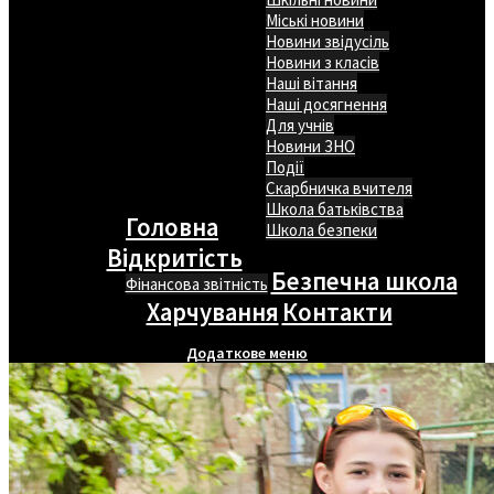
Міські новини
Новини звідусіль
Новини з класів
Наші вітання
Наші досягнення
Для учнів
Новини ЗНО
Події
Скарбничка вчителя
Школа батьківства
Головна
Школа безпеки
Відкритість
Безпечна школа
Фінансова звітність
Харчування
Контакти
Додаткове меню