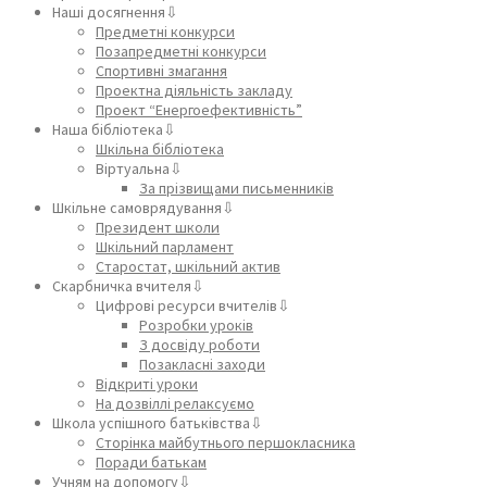
Наші досягнення⇩
Предметні конкурси
Позапредметні конкурси
Спортивні змагання
Проектна діяльність закладу
Проект “Енергоефективність”
Наша бібліотека⇩
Шкільна бібліотека
Віртуальна⇩
За прізвищами письменників
Шкільне самоврядування⇩
Президент школи
Шкільний парламент
Старостат, шкільний актив
Скарбничка вчителя⇩
Цифрові ресурси вчителів⇩
Розробки уроків
З досвіду роботи
Позакласні заходи
Відкриті уроки
На дозвіллі релаксуємо
Школа успішного батьківства⇩
Сторінка майбутнього першокласника
Поради батькам
Учням на допомогу⇩