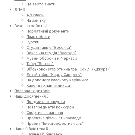
Це варто знати…
ДПА⇩
4,9 класи
На замітку
Виховна робота⇩
Нормативні документи
План роботи
Гуртки
Студія танцю “Веселка”
Вокальна студія “Злагода”
Музей оборони м. Черкаси
Табір “Вогник”
Військово-Патріотична гра «Сокіл» («Джура»)
Літній табір “Happy Campers”
На допомогу класному керівнику
Календар пам’ятних дат
Правова територія
Наші досягнення⇩
Предметні конкурси
Позапредметні конкурси
Спортивні змагання
Проектна діяльність закладу
Проект “Енергоефективність”
Наша бібліотека⇩
Шкільна бібліотека