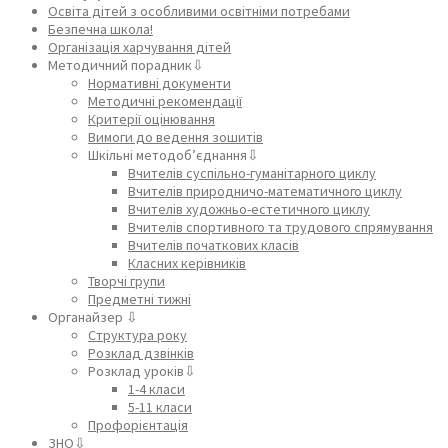
Освіта дітей з особливими освітніми потребами
Безпечна школа!
Організація харчування дітей
Методичний порадник⇩
Нормативні документи
Методичні рекомендації
Критерії оцінювання
Вимоги до ведення зошитів
Шкільні методоб’єднання⇩
Вчителів суспільно-гуманітарного циклу
Вчителів природничо-математичного циклу
Вчителів художньо-естетичного циклу
Вчителів спортивного та трудового спрямування
Вчителів початкових класів
Класних керівників
Творчі групи
Предметні тижні
Органайзер ⇩
Структура року
Розклад дзвінків
Розклад уроків⇩
1-4 класи
5-11 класи
Профорієнтація
ЗНО⇩