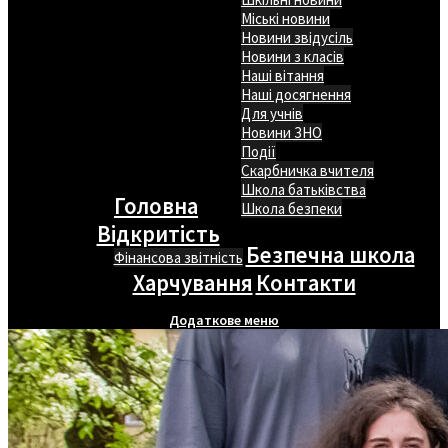
Міські новини
Новини звідусіль
Новини з класів
Наші вітання
Наші досягнення
Для учнів
Новини ЗНО
Події
Скарбничка вчителя
Школа батьківства
Головна
Школа безпеки
Відкритість
Безпечна школа
Фінансова звітність
Харчування
Контакти
Додаткове меню