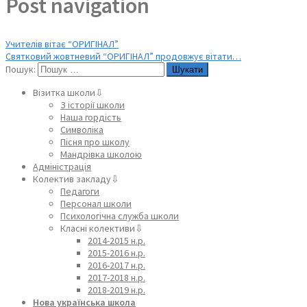
Post navigation
Учителів вітає “ОРИГІНАЛ”
Святковий жовтневий “ОРИГІНАЛ” продовжує вітати…
Пошук:
Візитка школи⇩
З історії школи
Наша гордість
Символіка
Пісня про школу
Мандрівка школою
Адміністрація
Колектив закладу⇩
Педагоги
Персонал школи
Психологічна служба школи
Класні колективи⇩
2014-2015 н.р.
2015-2016 н.р.
2016-2017 н.р.
2017-2018 н.р.
2018-2019 н.р.
Нова українська школа