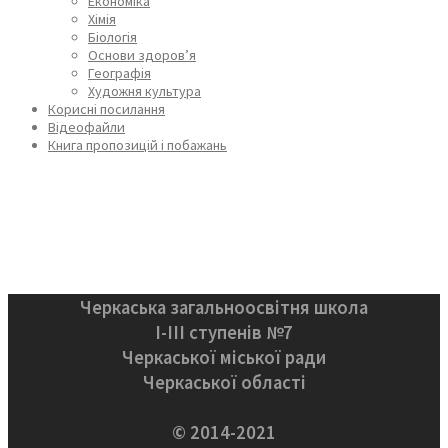
Економіка
Хімія
Біологія
Основи здоров’я
Географія
Художня культура
Корисні посилання
Відеофайли
Книга пропозицій і побажань
Черкаська загальноосвітня школа
І-ІІІ ступенів №7
Черкаської міської ради
Черкаської області
© 2014-2021