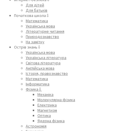
Для дітей
Для батьків
Початкова школа⇩
Математика
Українська мова
Літературне читання
Природознавство
На замітку
Острів знань⇩
Українська мова
Українська література
Світова література
Англійська мова
Історія, правознавство
Математика
Інформатика
Фізика⇩
Механіка
Молекулярна фізика
Електрика
Магнетизм
Оптика
Ядерна фізика
Астрономія