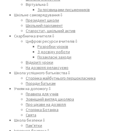
Віртуальна⇩
За прізвищами письменників
Шкільне самоврядування⇩
Президент школи
Шкільний парламент
Старостат, шкільний актив
Скарбничка вчителя⇩
Цифрові ресурси вчителів⇩
Розробки уроків
З досвіду роботи
Позакласні заходи
Відкриті уроки
На дозвіллі релаксуємо
Школа успішного батьківства⇩
Сторінка майбутнього першокласника
Поради батькам
Учням на допомогу⇩
Правила для учнів
Зовнішній вигляд школяра
Про цікаве на дозвіллі
Сторінка Ботаніка
Свята
Школа безпеки⇩
Пам’ятки
Інтернет-безпека⇩