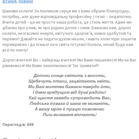
вітання
,
Новини
Шановні колеги! За покликом серця ми з вами обрали благородну,
потрібну, але дуже відповідальну професійну стезю – педагогічну.
Вчити дітей – це не просто наша робота, це стиль життя. Адже ми
дбаємо про учнів, як про рідних дочок і синів. Бажаємо вам, дорогі
колеги, незгасимої енергії, квітучого здоров’я, нових здобутків та
перемог! Давайте не падати духом ніколи, і навіть коли гори зошитів
перевіряємо і до пізньої ночі свята готуємо! Колеги, нехай буде нам
все по плечу!
Дорогі вчителі! Ви – найкращі вчителі! Ми Вами пишаємося! Ми на Вас
рівняємося! Ми Вами захоплюємося! Так тримати!!!
Допоки сонце світить з висоти,
Щебечуть птахи, зацвітають квіти,
Ми Вам життям бажаєм твердо йти,
І днем грядущим від душі радіти!
Хай щастя завжди супроводить Вас,
Людська повага й шана не минають,
А вашу мрію й працю повсякчас
Лиш визнання вінчають!
Переглядів:
644