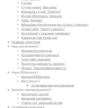
Гуртки
Студія танцю “Веселка”
Вокальна студія “Злагода”
Музей оборони м. Черкаси
Табір “Вогник”
Військово-Патріотична гра «Сокіл» («Джура»)
Літній табір “Happy Campers”
На допомогу класному керівнику
Календар пам’ятних дат
Правова територія
Наші досягнення⇩
Предметні конкурси
Позапредметні конкурси
Спортивні змагання
Проектна діяльність закладу
Проект “Енергоефективність”
Наша бібліотека⇩
Шкільна бібліотека
Віртуальна⇩
За прізвищами письменників
Шкільне самоврядування⇩
Президент школи
Шкільний парламент
Старостат, шкільний актив
Скарбничка вчителя⇩