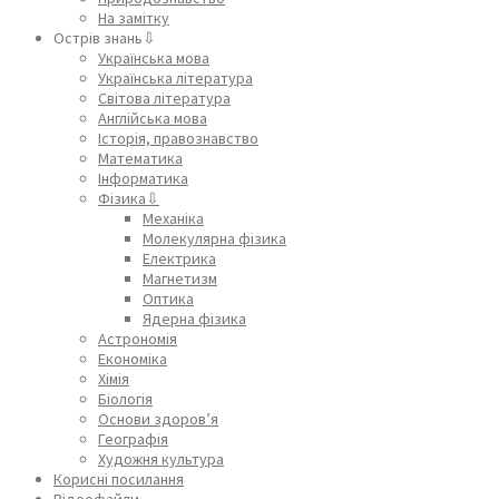
На замітку
Острів знань⇩
Українська мова
Українська література
Світова література
Англійська мова
Історія, правознавство
Математика
Інформатика
Фізика⇩
Механіка
Молекулярна фізика
Електрика
Магнетизм
Оптика
Ядерна фізика
Астрономія
Економіка
Хімія
Біологія
Основи здоров’я
Географія
Художня культура
Корисні посилання
Відеофайли