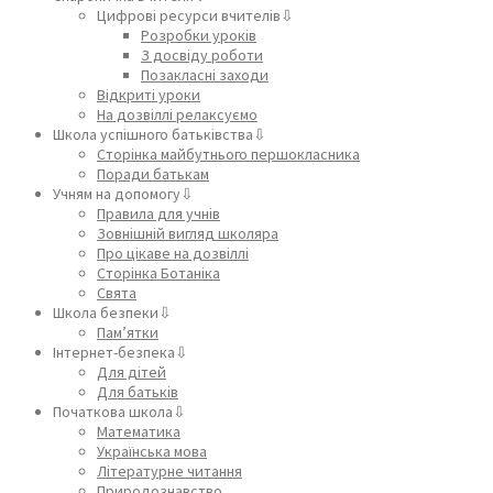
Цифрові ресурси вчителів⇩
Розробки уроків
З досвіду роботи
Позакласні заходи
Відкриті уроки
На дозвіллі релаксуємо
Школа успішного батьківства⇩
Сторінка майбутнього першокласника
Поради батькам
Учням на допомогу⇩
Правила для учнів
Зовнішній вигляд школяра
Про цікаве на дозвіллі
Сторінка Ботаніка
Свята
Школа безпеки⇩
Пам’ятки
Інтернет-безпека⇩
Для дітей
Для батьків
Початкова школа⇩
Математика
Українська мова
Літературне читання
Природознавство