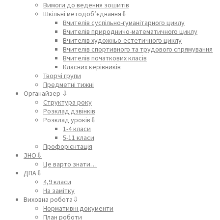
Вимоги до ведення зошитів
Шкільні методоб’єднання⇩
Вчителів суспільно-гуманітарного циклу
Вчителів природничо-математичного циклу
Вчителів художньо-естетичного циклу
Вчителів спортивного та трудового спрямування
Вчителів початкових класів
Класних керівників
Творчі групи
Предметні тижні
Органайзер ⇩
Структура року
Розклад дзвінків
Розклад уроків⇩
1-4 класи
5-11 класи
Профорієнтація
ЗНО⇩
Це варто знати…
ДПА⇩
4,9 класи
На замітку
Виховна робота⇩
Нормативні документи
План роботи