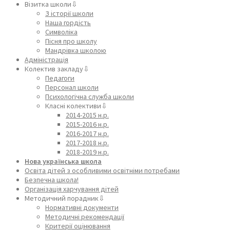
Візитка школи⇩
З історії школи
Наша гордість
Символіка
Пісня про школу
Мандрівка школою
Адміністрація
Колектив закладу⇩
Педагоги
Персонал школи
Психологічна служба школи
Класні колективи⇩
2014-2015 н.р.
2015-2016 н.р.
2016-2017 н.р.
2017-2018 н.р.
2018-2019 н.р.
Нова українська школа
Освіта дітей з особливими освітніми потребами
Безпечна школа!
Організація харчування дітей
Методичний порадник⇩
Нормативні документи
Методичні рекомендації
Критерії оцінювання