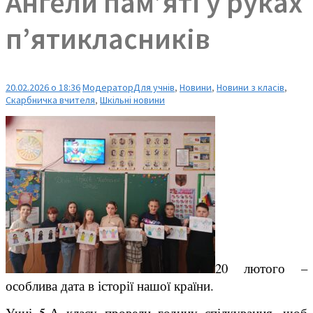
Ангели пам’яті у руках
п’ятикласників
20.02.2026 о 18:36
Модератор
Для учнів
,
Новини
,
Новини з класів
,
Скарбничка вчителя
,
Шкільні новини
20 лютого –
особлива дата в історії нашої країни.
Учні 5-А класу провели годину спілкування, щоб