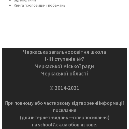
Книга пропозицій і побажань
Черкаська загальноосвітня школа
І-ІІІ ступенів №7
Черкаської міської ради
Черкаської області
© 2014-2021
При повному або частковому відтворенні інформації
посилання
(для інтернет-видань —гіперпосилання)
на school7.ck.ua обов'язкове.