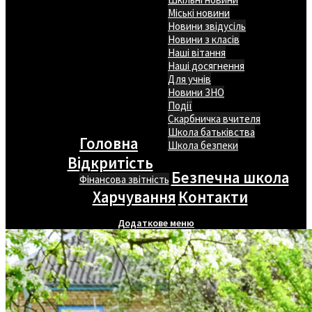
Міські новини
Новини звідусіль
Новини з класів
Наші вітання
Наші досягнення
Для учнів
Новини ЗНО
Події
Скарбничка вчителя
Школа батьківства
Головна
Школа безпеки
Відкритість
Безпечна школа
Фінансова звітність
Харчування
Контакти
Додаткове меню