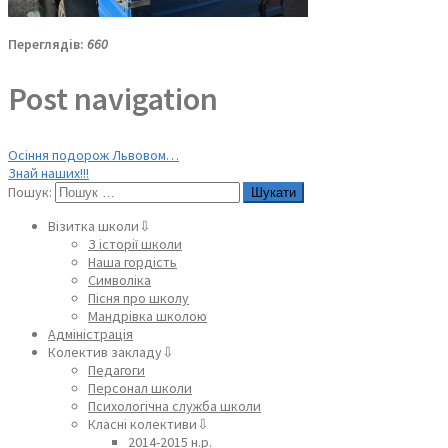
Переглядів:
660
Post navigation
Осіння подорож Львовом…
Знай наших!!!
Пошук:
Візитка школи⇩
З історії школи
Наша гордість
Символіка
Пісня про школу
Мандрівка школою
Адміністрація
Колектив закладу⇩
Педагоги
Персонал школи
Психологічна служба школи
Класні колективи⇩
2014-2015 н.р.