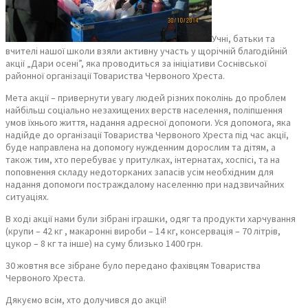
Учні, батьки та
вчителі нашої школи взяли активну участь у щорічній благодійній
акції „Дари осені”, яка проводиться за ініціативи Соснівської
районної організації Товариства Червоного Хреста.
Мета акції – привернути увагу людей різних поколінь до проблем
найбільш соціально незахищених верств населення, поліпшення
умов їхнього життя, надання адресної допомоги. Уся допомога, яка
надійде до організації Товариства Червоного Хреста під час акції,
буде направлена на допомогу нужденним дорослим та дітям, а
також тим, хто перебуває у притулках, інтернатах, хоспісі, та на
поповнення складу недоторканих запасів усім необхідним для
надання допомоги постраждалому населенню при надзвичайних
ситуаціях.
В ході акції нами були зібрані іграшки, одяг та продукти харчування
(крупи – 42 кг , макаронні вироби – 14 кг, консервація – 70 літрів,
цукор – 8 кг та інше) на суму близько 1400 грн.
30 жовтня все зібране було передано фахівцям Товариства
Червоного Хреста.
Дякуємо всім, хто долучився до акції!