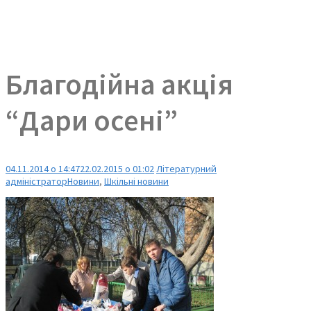
Благодійна акція
“Дари осені”
04.11.2014 о 14:47
22.02.2015 о 01:02
Літературний
адміністратор
Новини
,
Шкільні новини