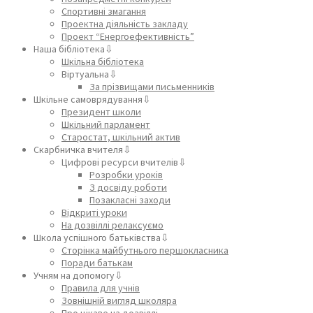
Спортивні змагання
Проектна діяльність закладу
Проект “Енергоефективність”
Наша бібліотека⇩
Шкільна бібліотека
Віртуальна⇩
За прізвищами письменників
Шкільне самоврядування⇩
Президент школи
Шкільний парламент
Старостат, шкільний актив
Скарбничка вчителя⇩
Цифрові ресурси вчителів⇩
Розробки уроків
З досвіду роботи
Позакласні заходи
Відкриті уроки
На дозвіллі релаксуємо
Школа успішного батьківства⇩
Сторінка майбутнього першокласника
Поради батькам
Учням на допомогу⇩
Правила для учнів
Зовнішній вигляд школяра
Про цікаве на дозвіллі