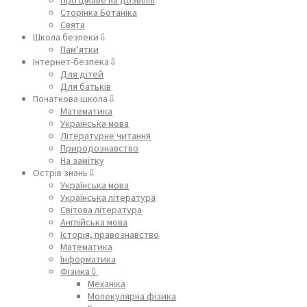
Сторінка Ботаніка
Свята
Школа безпеки⇩
Пам’ятки
Інтернет-безпека⇩
Для дітей
Для батьків
Початкова школа⇩
Математика
Українська мова
Літературне читання
Природознавство
На замітку
Острів знань⇩
Українська мова
Українська література
Світова література
Англійська мова
Історія, правознавство
Математика
Інформатика
Фізика⇩
Механіка
Молекулярна фізика