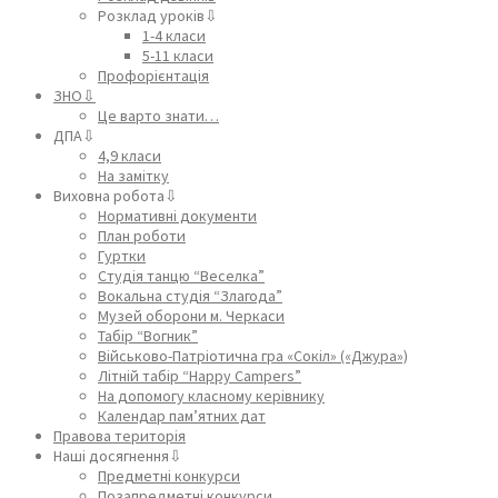
Розклад уроків⇩
1-4 класи
5-11 класи
Профорієнтація
ЗНО⇩
Це варто знати…
ДПА⇩
4,9 класи
На замітку
Виховна робота⇩
Нормативні документи
План роботи
Гуртки
Студія танцю “Веселка”
Вокальна студія “Злагода”
Музей оборони м. Черкаси
Табір “Вогник”
Військово-Патріотична гра «Сокіл» («Джура»)
Літній табір “Happy Campers”
На допомогу класному керівнику
Календар пам’ятних дат
Правова територія
Наші досягнення⇩
Предметні конкурси
Позапредметні конкурси