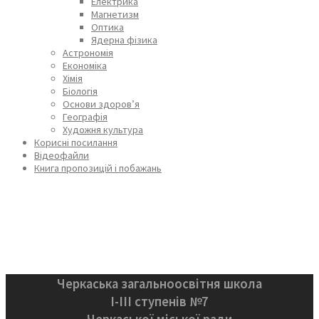
Електрика
Магнетизм
Оптика
Ядерна фізика
Астрономія
Економіка
Хімія
Біологія
Основи здоров’я
Географія
Художня культура
Корисні посилання
Відеофайли
Книга пропозицій і побажань
Черкаська загальноосвітня школа
І-ІІІ ступенів №7