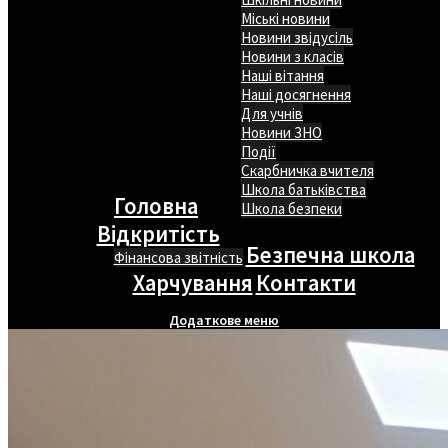
Міські новини
Новини звідусіль
Новини з класів
Наші вітання
Наші досягнення
Для учнів
Новини ЗНО
Події
Скарбничка вчителя
Школа батьківства
Головна
Школа безпеки
Відкритість
Безпечна школа
Фінансова звітність
Харчування
Контакти
Додаткове меню