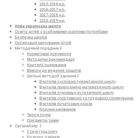
2015-2016 н.р.
2016-2017 н.р.
2017-2018 н.р.
2018-2019 н.р.
Нова українська школа
Освіта дітей з особливими освітніми потребами
Безпечна школа!
Організація харчування дітей
Методичний порадник⇩
Нормативні документи
Методичні рекомендації
Критерії оцінювання
Вимоги до ведення зошитів
Шкільні методоб’єднання⇩
Вчителів суспільно-гуманітарного циклу
Вчителів природничо-математичного циклу
Вчителів художньо-естетичного циклу
Вчителів спортивного та трудового спрямування
Вчителів початкових класів
Класних керівників
Творчі групи
Предметні тижні
Органайзер ⇩
Структура року
Розклад дзвінків