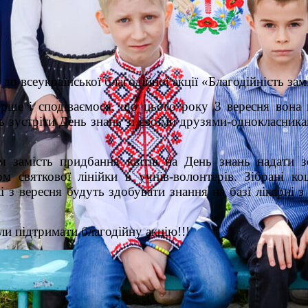
о всеукраїнської благодійної акції «Благодійність замі
ерше і сподіваємося, що цього року 3 вересня вона
ь зустріти День знань зі своїми друзями-однокласника
 замість придбання квітів на День знань надати з
 святкової лінійки в учнів-волонтерів. Зібрані ко
і з вересня будуть здобувати знання на базі лікарні
ли підтримати благодійну акцію!!!