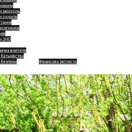
 новини
 звідусіль
 з класів
ітання
осягнення
нів
и ЗНО
ничка вчителя
Відкритість
 батьківства
Безпечна школа
Х
 безпеки
Фінансова звітність
Додаткове меню