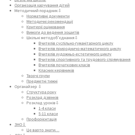
Організація харчування дітей
Методичний порадник⇩
Нормативні документи
Методичні рекомендації
Критерії оцінювання
Вимоги до ведення зошитів
Шкільні методоб’єднання⇩
Вчителів суспільно-гуманітарного циклу
Вчителів природничо-математичного циклу
Вчителів художньо-естетичного циклу
Вчителів спортивного та трудового спрямування
Вчителів початкових класів
Класних керівників
Творчі групи
Предметні тижні
Органайзер ⇩
Структура року
Розклад дзвінків
Розклад уроків⇩
1-4 класи
5-11 класи
Профорієнтація
ЗНО⇩
Це варто знати…