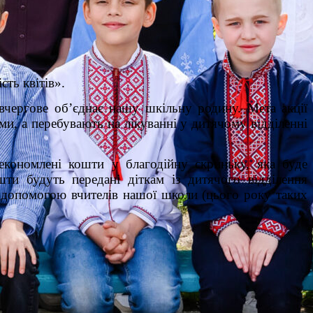
сть квітів».
 вчергове об’єднає нашу шкільну родину. Мета акції
ми, а перебувають на лікуванні у дитячому відділенні
економлені кошти у благодійну скриньку, яка буде
шти будуть передані діткам із дитячого відділення
 з допомогою вчителів нашої школи (цього року таких