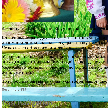
Запрошуємо батьків і гостей, учнів школи доєднатися д
Благодійна акція відбувається у нашій школі не вп
допомогти діткам, які, на жаль, цього року не можут
Черкаського обласного онкологічного диспансеру.
У рамках проведення акції ми пропонуємо батькам
знаходитися на шкільному подвір’ї перед початком
Черкаського обласного онкологічного диспансеру, як
діток уже п’ять).
Тож просимо батьків та учнів, усіх гостей нашої шко
Переглядів:
899
Post navigation