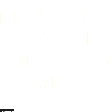
вини
і новини