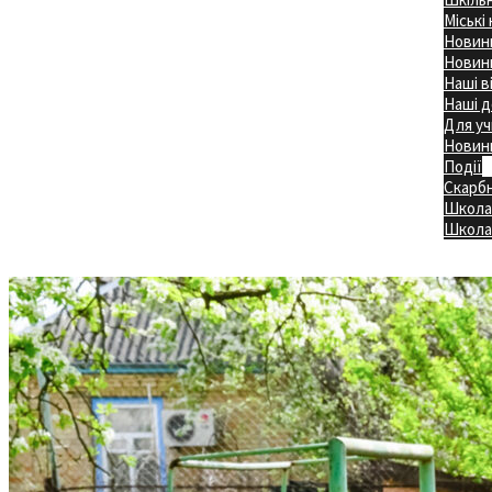
Міські
Новини
Новини
Наші в
Наші д
Для уч
Новин
Події
Скарб
Школа
Головна
Школа