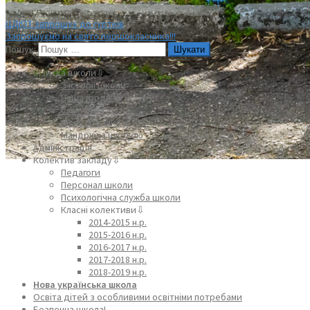
ЦДЮТ запрошує до гуртків
Запрошуємо на свято першокласника!!!
Пошук:
Візитка школи⇩
З історії школи
Наша гордість
Символіка
Пісня про школу
Мандрівка школою
Адміністрація
Колектив закладу⇩
Педагоги
Персонал школи
Психологічна служба школи
Класні колективи⇩
2014-2015 н.р.
2015-2016 н.р.
2016-2017 н.р.
2017-2018 н.р.
2018-2019 н.р.
Нова українська школа
Освіта дітей з особливими освітніми потребами
Безпечна школа!