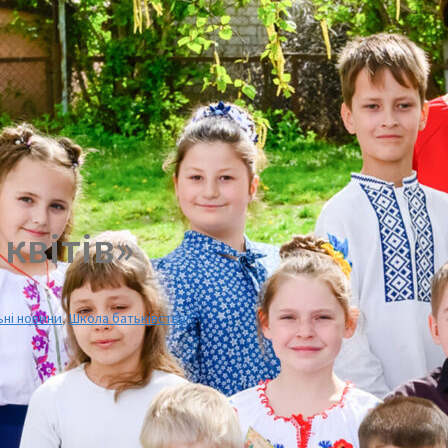
 квітів»
ьні новини
,
Школа батьківства