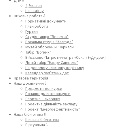
ДПА⇩
4,9 класи
На замітку
Виховна робота⇩
Нормативні документи
План роботи
Гуртки
Студія танцю “Веселка”
Вокальна студія “Злагода”
Музей оборони м. Черкаси
Табір “Вогник”
Військово-Патріотична гра «Сокіл» («Джура»)
Літній табір “Happy Campers”
На допомогу класному керівнику
Календар пам’ятних дат
Правова територія
Наші досягнення⇩
Предметні конкурси
Позапредметні конкурси
Спортивні змагання
Проектна діяльність закладу
Проект “Енергоефективність”
Наша бібліотека⇩
Шкільна бібліотека
Віртуальна⇩