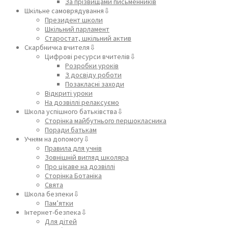
За прізвищами письменників
Шкільне самоврядування⇩
Президент школи
Шкільний парламент
Старостат, шкільний актив
Скарбничка вчителя⇩
Цифрові ресурси вчителів⇩
Розробки уроків
З досвіду роботи
Позакласні заходи
Відкриті уроки
На дозвіллі релаксуємо
Школа успішного батьківства⇩
Сторінка майбутнього першокласника
Поради батькам
Учням на допомогу⇩
Правила для учнів
Зовнішній вигляд школяра
Про цікаве на дозвіллі
Сторінка Ботаніка
Свята
Школа безпеки⇩
Пам’ятки
Інтернет-безпека⇩
Для дітей