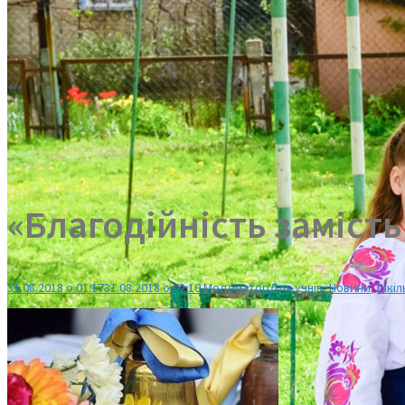
«Благодійність замість
31.08.2018 о 01:17
31.08.2018 о 02:10
Модератор
Для учнів
,
Новини
,
Шкіл