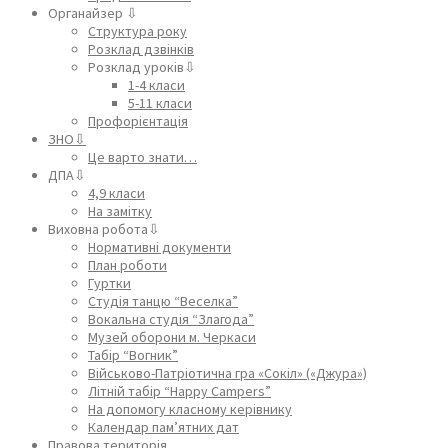
Органайзер ⇩
Структура року
Розклад дзвінків
Розклад уроків⇩
1-4 класи
5-11 класи
Профорієнтація
ЗНО⇩
Це варто знати…
ДПА⇩
4,9 класи
На замітку
Виховна робота⇩
Нормативні документи
План роботи
Гуртки
Студія танцю “Веселка”
Вокальна студія “Злагода”
Музей оборони м. Черкаси
Табір “Вогник”
Військово-Патріотична гра «Сокіл» («Джура»)
Літній табір “Happy Campers”
На допомогу класному керівнику
Календар пам’ятних дат
Правова територія