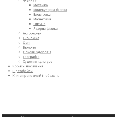
Фізика⇩
Механіка
Молекулярна фізика
Електрика
Магнетизм
Оптика
Ядерна фізика
Астрономія
Економіка
Хімія
Біологія
Основи здоров’я
Географія
Художня культура
Корисні посилання
Відеофайли
Книга пропозицій і побажань