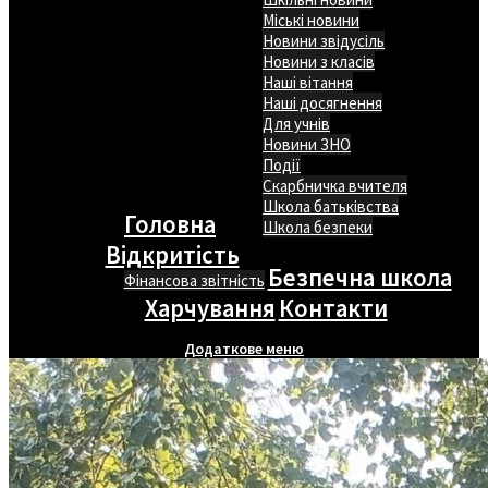
Міські новини
Новини звідусіль
Новини з класів
Наші вітання
Наші досягнення
Для учнів
Новини ЗНО
Події
Скарбничка вчителя
Школа батьківства
Головна
Школа безпеки
Відкритість
Безпечна школа
Фінансова звітність
Харчування
Контакти
Додаткове меню