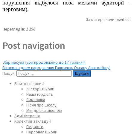
порушення відбулося поза межами аудиторії –
черговим).
За матеріалами osvita.ua
Переглядів:
1 198
Post navigation
Збір макулатури продовжено до 17 травня!!!
Вітаємо з днем народження Гаврилюк Оксану Анатоліївну!
Пошук:
Візитка школи⇩
З історії школи
Наша гордість
Символіка
Пісня про школу
Мандрівка школою
Адміністрація
Колектив закладу⇩
Педагоги
Персонал школи