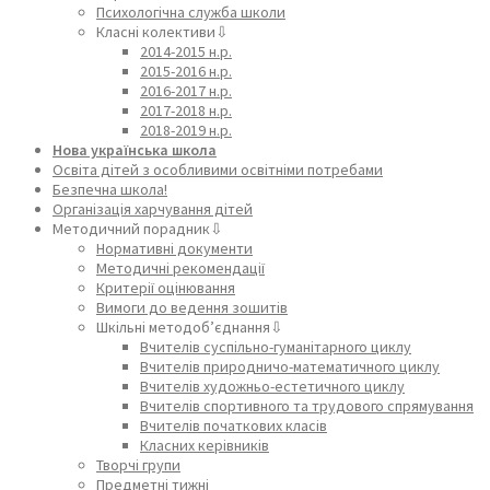
Психологічна служба школи
Класні колективи⇩
2014-2015 н.р.
2015-2016 н.р.
2016-2017 н.р.
2017-2018 н.р.
2018-2019 н.р.
Нова українська школа
Освіта дітей з особливими освітніми потребами
Безпечна школа!
Організація харчування дітей
Методичний порадник⇩
Нормативні документи
Методичні рекомендації
Критерії оцінювання
Вимоги до ведення зошитів
Шкільні методоб’єднання⇩
Вчителів суспільно-гуманітарного циклу
Вчителів природничо-математичного циклу
Вчителів художньо-естетичного циклу
Вчителів спортивного та трудового спрямування
Вчителів початкових класів
Класних керівників
Творчі групи
Предметні тижні