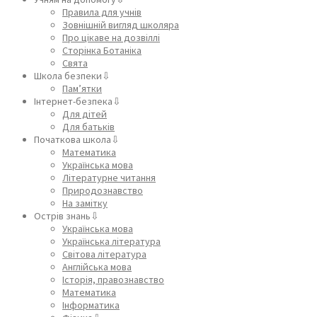
Правила для учнів
Зовнішній вигляд школяра
Про цікаве на дозвіллі
Сторінка Ботаніка
Свята
Школа безпеки⇩
Пам’ятки
Інтернет-безпека⇩
Для дітей
Для батьків
Початкова школа⇩
Математика
Українська мова
Літературне читання
Природознавство
На замітку
Острів знань⇩
Українська мова
Українська література
Світова література
Англійська мова
Історія, правознавство
Математика
Інформатика