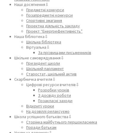
Наші досягнення⇩
Предметні конкурси
Позапредметні конкурси
Спортивні змагання
Проектна діяльність закладу
Проект “Енергоефективність”
Наша бібліотека⇩
Шкільна бібліотека
Віртуальна⇩
За прізвищами письменників
Шкільне самоврядування⇩
Президент школи
Шкільний парламент
Старостат, шкільний актив
Скарбничка вчителя⇩
Цифрові ресурси вчителів⇩
Розробки уроків
З досвіду роботи
Позакласні заходи
Відкриті уроки
На дозвіллі релаксуємо
Школа успішного батьківства⇩
Сторінка майбутнього першокласника
Поради батькам
Учням на допомогу⇩