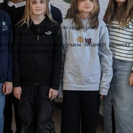
ьше 1240 організацій. Гасло цього року – “Створюй,
 із безпеки в інтернеті.
ної проблеми обговорив сучасні тенденції розвитку
ови! Молодці, першачки!