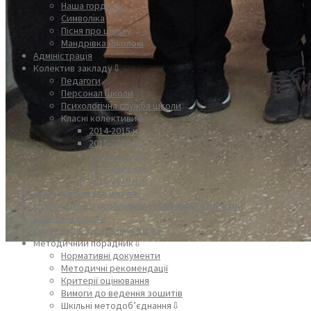
Наша гордість
Символіка
Пісня про школу
Мандрівка школою
Адміністрація
Колектив закладу⇩
Педагоги
Персонал школи
Психологічна служба школи
Класні колективи⇩
2014-2015 н.р.
2015-2016 н.р.
2016-2017 н.р.
2017-2018 н.р.
2018-2019 н.р.
Нова українська школа
Освіта дітей з особливими освітніми потребами
Безпечна школа!
Організація харчування дітей
Методичний порадник⇩
Нормативні документи
Методичні рекомендації
Критерії оцінювання
Вимоги до ведення зошитів
Шкільні методоб’єднання⇩