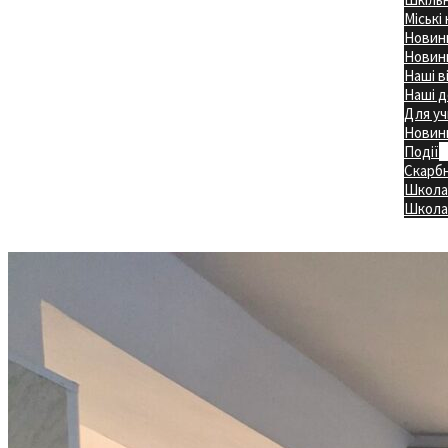
Міські
Новини
Новини
Наші в
Наші д
Для уч
Новин
Події
Скарб
Школа
Головна
Школа