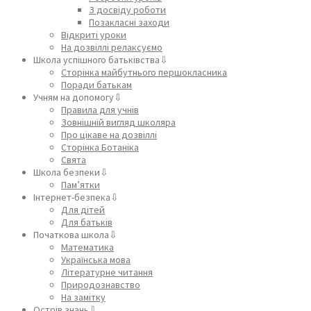
З досвіду роботи
Позакласні заходи
Відкриті уроки
На дозвіллі релаксуємо
Школа успішного батьківства⇩
Сторінка майбутнього першокласника
Поради батькам
Учням на допомогу⇩
Правила для учнів
Зовнішній вигляд школяра
Про цікаве на дозвіллі
Сторінка Ботаніка
Свята
Школа безпеки⇩
Пам’ятки
Інтернет-безпека⇩
Для дітей
Для батьків
Початкова школа⇩
Математика
Українська мова
Літературне читання
Природознавство
На замітку
Острів знань⇩