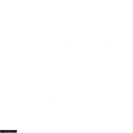
вини
і новини