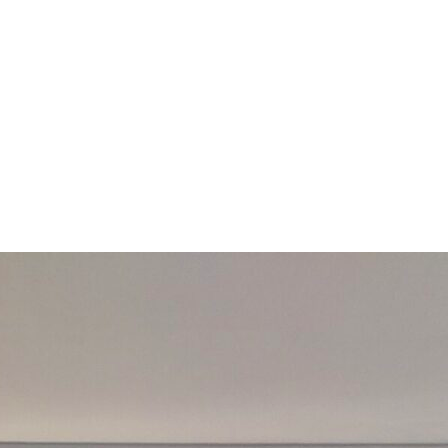
арчування
Контакти