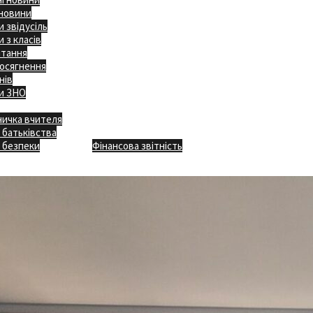
 новини
 звідусіль
 з класів
ітання
осягнення
нів
и ЗНО
ничка вчителя
Відкритість
 батьківства
Безпечна школа
Х
 безпеки
Фінансова звітність
Додаткове меню