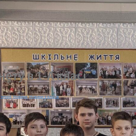
ету в 1-А класі
егорії
,
Новини
,
Новини з класів