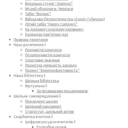
Вокальна студія “Злагода”
Музей оборони м. Черкаси
Табір “Вогник”
Військово-Патріотична гра «Сокіл» («Джура»)
Літній табір “Happy Campers”
На допомогу класному керівнику
Календар пам’ятних дат
Правова територія
Наші досягнення⇩
Предметні конкурси
Позапредметні конкурси
Спортивні змагання
Проектна діяльність закладу
Проект “Енергоефективність”
Наша бібліотека⇩
Шкільна бібліотека
Віртуальна⇩
За прізвищами письменників
Шкільне самоврядування⇩
Президент школи
Шкільний парламент
Старостат, шкільний актив
Скарбничка вчителя⇩
Цифрові ресурси вчителів⇩
Розробки уроків