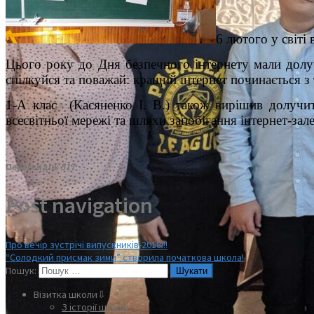
6 лютого у світі
Цього року до Дня безпечного інтернету мали долуч
спілкуйся та поважай: кращий інтернет починається з 
1-А клас (Касяненко І. В.) також вирішив долучит
всесвітньої мережі та шляхи запобігання інтернет-з
Переглядів:
517
Post navigation
Про вечір зустрічі випускників-2018!!!
“Солодкий присмак зими” створила початкова школа!
Пошук:
Візитка школи⇩
З історії школи