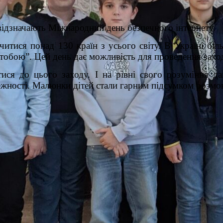
 відзначають Міжнародний день безпечного інтернету.
итися понад 130 країн з усього світу. В Україні біл
тобою”. Цей день дає можливість для проведення заходів
ися до цього заходу. І на рівні свого розуміння да
алежності. Малюнки дітей стали гарним підсумком розм