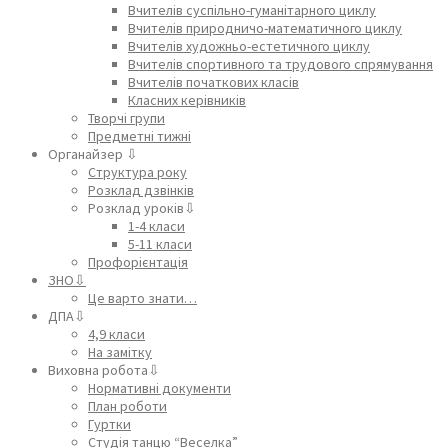
Вчителів суспільно-гуманітарного циклу
Вчителів природничо-математичного циклу
Вчителів художньо-естетичного циклу
Вчителів спортивного та трудового спрямування
Вчителів початкових класів
Класних керівників
Творчі групи
Предметні тижні
Органайзер ⇩
Структура року
Розклад дзвінків
Розклад уроків⇩
1-4 класи
5-11 класи
Профорієнтація
ЗНО⇩
Це варто знати…
ДПА⇩
4,9 класи
На замітку
Виховна робота⇩
Нормативні документи
План роботи
Гуртки
Студія танцю “Веселка”