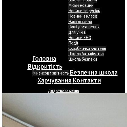
Міські новини
Новини звідусіль
Новини з класів
Наші вітання
Наші досягнення
Для учнів
Новини ЗНО
Події
Скарбничка вчителя
Школа батьківства
Головна
Школа безпеки
Відкритість
Безпечна школа
Фінансова звітність
Харчування
Контакти
Додаткове меню