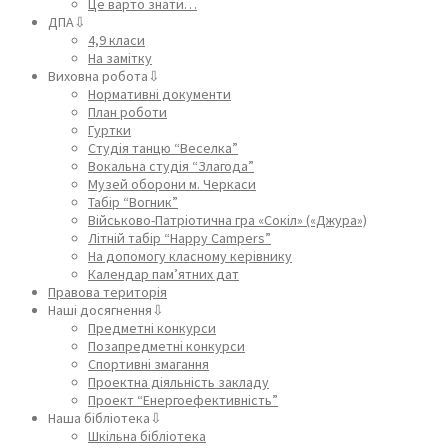
Це варто знати…
ДПА⇩
4,9 класи
На замітку
Виховна робота⇩
Нормативні документи
План роботи
Гуртки
Студія танцю “Веселка”
Вокальна студія “Злагода”
Музей оборони м. Черкаси
Табір “Вогник”
Військово-Патріотична гра «Сокіл» («Джура»)
Літній табір “Happy Campers”
На допомогу класному керівнику
Календар пам’ятних дат
Правова територія
Наші досягнення⇩
Предметні конкурси
Позапредметні конкурси
Спортивні змагання
Проектна діяльність закладу
Проект “Енергоефективність”
Наша бібліотека⇩
Шкільна бібліотека