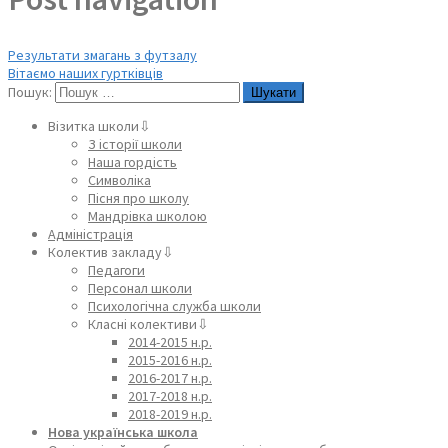
Результати змагань з футзалу
Вітаємо наших гуртківців
Пошук:
Візитка школи⇩
З історії школи
Наша гордість
Символіка
Пісня про школу
Мандрівка школою
Адміністрація
Колектив закладу⇩
Педагоги
Персонал школи
Психологічна служба школи
Класні колективи⇩
2014-2015 н.р.
2015-2016 н.р.
2016-2017 н.р.
2017-2018 н.р.
2018-2019 н.р.
Нова українська школа