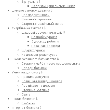
Віртуальна⇩
За прізвищами письменників
Шкільне самоврядування⇩
Президент школи
Шкільний парламент
Старостат, шкільний актив
Скарбничка вчителя⇩
Цифрові ресурси вчителів⇩
Розробки уроків
З досвіду роботи
Позакласні заходи
Відкриті уроки
На дозвіллі релаксуємо
Школа успішного батьківства⇩
Сторінка майбутнього першокласника
Поради батькам
Учням на допомогу⇩
Правила для учнів
Зовнішній вигляд школяра
Про цікаве на дозвіллі
Сторінка Ботаніка
Свята
Школа безпеки⇩
Пам’ятки
Інтернет-безпека⇩