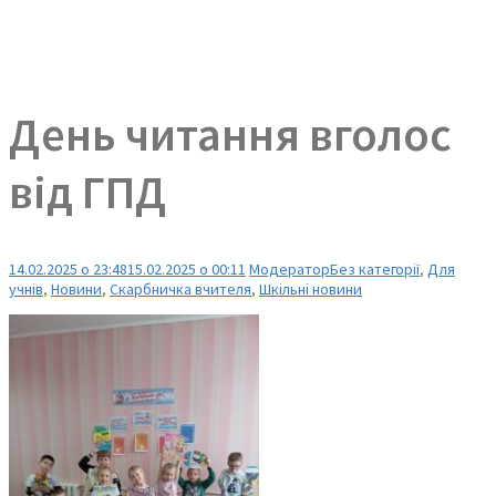
День читання вголос
від ГПД
14.02.2025 о 23:48
15.02.2025 о 00:11
Модератор
Без категорії
,
Для
учнів
,
Новини
,
Скарбничка вчителя
,
Шкільні новини