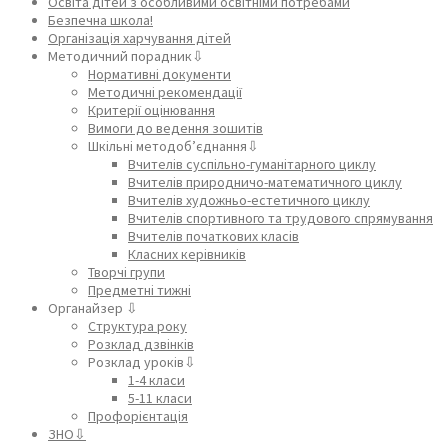
Освіта дітей з особливими освітніми потребами
Безпечна школа!
Організація харчування дітей
Методичний порадник⇩
Нормативні документи
Методичні рекомендації
Критерії оцінювання
Вимоги до ведення зошитів
Шкільні методоб’єднання⇩
Вчителів суспільно-гуманітарного циклу
Вчителів природничо-математичного циклу
Вчителів художньо-естетичного циклу
Вчителів спортивного та трудового спрямування
Вчителів початкових класів
Класних керівників
Творчі групи
Предметні тижні
Органайзер ⇩
Структура року
Розклад дзвінків
Розклад уроків⇩
1-4 класи
5-11 класи
Профорієнтація
ЗНО⇩