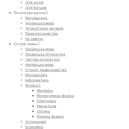
Для дітей
Для батьків
Початкова школа⇩
Математика
Українська мова
Літературне читання
Природознавство
На замітку
Острів знань⇩
Українська мова
Українська література
Світова література
Англійська мова
Історія, правознавство
Математика
Інформатика
Фізика⇩
Механіка
Молекулярна фізика
Електрика
Магнетизм
Оптика
Ядерна фізика
Астрономія
Економіка