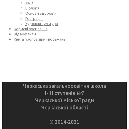
Хімія
Біологія
Основи здоров’я
Географія
Художня культура
Корисні посилання
Відеофайли
Книга пропозицій і побажань
Черкаська загальноосвітня школа
І-ІІІ ступенів №7
Черкаської міської ради
Черкаської області
© 2014-2021