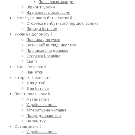
Позакласні заходи
Відкриті уроки
На дозвіллі релаксуємо
Школа успішного батьківства⇩
Сторінка майбутнього першокласника
Поради батькам
Учням на допомогу⇩
Правила для учнів
Зовнішній вигляд школяра
Про цікаве на дозвіллі
Сторінка Ботаніка
Свята
Школа безпеки⇩
Пам’ятки
Інтернет-безпека⇩
Для дітей
Для батьків
Початкова школа⇩
Математика
Українська мова
Літературне читання
Природознавство
На замітку
Острів знань⇩
Українська мова