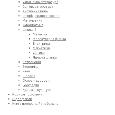
Українська література
Світова література
Англійська мова
Історія, правознавство
Математика
Інформатика
Фізика⇩
Механіка
Молекулярна фізика
Електрика
Магнетизм
Оптика
Ядерна фізика
Астрономія
Економіка
Хімія
Біологія
Основи здоров’я
Географія
Художня культура
Корисні посилання
Відеофайли
Книга пропозицій і побажань