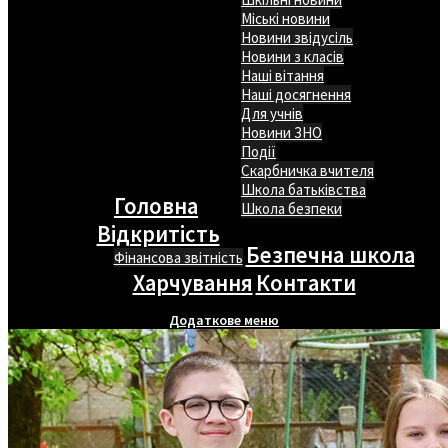
Міські новини
Новини звідусіль
Новини з класів
Наші вітання
Наші досягнення
Для учнів
Новини ЗНО
Події
Скарбничка вчителя
Школа батьківства
Головна
Школа безпеки
Відкритість
Безпечна школа
Фінансова звітність
Харчування
Контакти
Додаткове меню