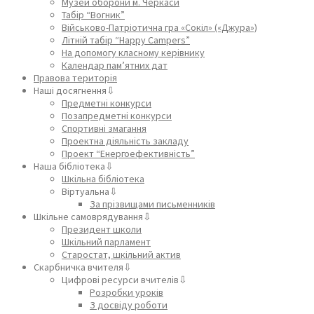
Музей оборони м. Черкаси
Табір “Вогник”
Військово-Патріотична гра «Сокіл» («Джура»)
Літній табір “Happy Campers”
На допомогу класному керівнику
Календар пам’ятних дат
Правова територія
Наші досягнення⇩
Предметні конкурси
Позапредметні конкурси
Спортивні змагання
Проектна діяльність закладу
Проект “Енергоефективність”
Наша бібліотека⇩
Шкільна бібліотека
Віртуальна⇩
За прізвищами письменників
Шкільне самоврядування⇩
Президент школи
Шкільний парламент
Старостат, шкільний актив
Скарбничка вчителя⇩
Цифрові ресурси вчителів⇩
Розробки уроків
З досвіду роботи