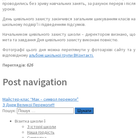
проводились без зриву навчальних занять, за рахунок перерв і після
уроків.
День цивільного захисту закінчився загальним шикуванням класів на
шкільному подвір’ї і підведенням підсумків.
Начальником цивільного захисту школи – директором визнано, що
мета та завдання Дня цивільного захисту виконані повністю.
Фотографії цього дня можна переглянути у фотоархіві сайту та у
відповідному
альбомі шкільної групи ВКонтакті.
Переглядів:
626
Post navigation
Майстер-клас “Мак – символ перемоги”
З Днем Великої Перемоги!!!
Пошук:
Візитка школи⇩
З історії школи
Наша гордість
Символіка