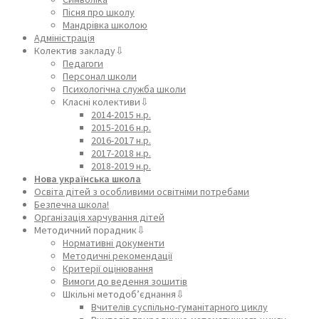
Пісня про школу
Мандрівка школою
Адміністрація
Колектив закладу⇩
Педагоги
Персонал школи
Психологічна служба школи
Класні колективи⇩
2014-2015 н.р.
2015-2016 н.р.
2016-2017 н.р.
2017-2018 н.р.
2018-2019 н.р.
Нова українська школа
Освіта дітей з особливими освітніми потребами
Безпечна школа!
Організація харчування дітей
Методичний порадник⇩
Нормативні документи
Методичні рекомендації
Критерії оцінювання
Вимоги до ведення зошитів
Шкільні методоб’єднання⇩
Вчителів суспільно-гуманітарного циклу