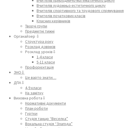
Вчителів природничо-математичного циклу
Вчителів художньо-естетичного циклу
Вчителів спортивного та трудового спрямування
Вчителів початкових класів
Класних керівників
Творчі групи
Предметні тижні
Органайзер ⇩
Структура року
Розклад дзвінків
Розклад уроків⇩
1-4 класи
5-11 класи
Профорієнтація
ЗНО⇩
Це варто знати…
ДПА⇩
4,9 класи
На замітку
Виховна робота⇩
Нормативні документи
План роботи
Гуртки
Студія танцю “Веселка”
Вокальна студія “Злагода”