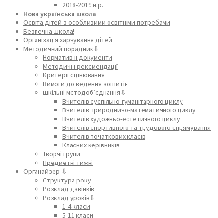
2018-2019 н.р.
Нова українська школа
Освіта дітей з особливими освітніми потребами
Безпечна школа!
Організація харчування дітей
Методичний порадник⇩
Нормативні документи
Методичні рекомендації
Критерії оцінювання
Вимоги до ведення зошитів
Шкільні методоб’єднання⇩
Вчителів суспільно-гуманітарного циклу
Вчителів природничо-математичного циклу
Вчителів художньо-естетичного циклу
Вчителів спортивного та трудового спрямування
Вчителів початкових класів
Класних керівників
Творчі групи
Предметні тижні
Органайзер ⇩
Структура року
Розклад дзвінків
Розклад уроків⇩
1-4 класи
5-11 класи