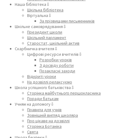
Наша бібліотека⇩
Шкільна бібліотека
Віртуальна⇩
За прізвищами письменників
Шкільне самоврядування⇩
Президент школи
Шкільний парламент
Старостат, шкільний актив
Скарбничка вчителя⇩
Цифрові ресурси вчителів⇩
Розробки уроків
З досвіду роботи
Позакласні заходи
Відкриті уроки
На дозвіллі релаксуємо
Школа успішного батьківства⇩
Сторінка майбутнього першокласника
Поради батькам
Учням на допомогу⇩
Правила для учнів
Зовнішній вигляд школяра
Про цікаве на дозвіллі
Сторінка Ботаніка
Свята
Школа безпеки⇩