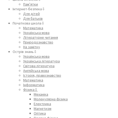
Пам’ятки
Інтернет-безпека⇩
Для дітей
Для батьків
Початкова школа⇩
Математика
Українська мова
Літературне читання
Природознавство
На замітку
Острів знань⇩
Українська мова
Українська література
Світова література
Англійська мова
Історія, правознавство
Математика
Інформатика
Фізика⇩
Механіка
Молекулярна фізика
Електрика
Магнетизм
Оптика
Ядерна фізика