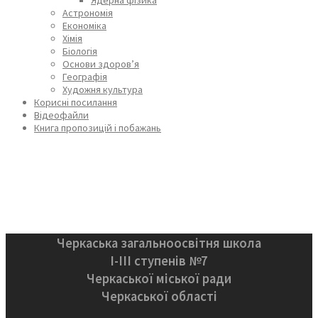
Астрономія
Економіка
Хімія
Біологія
Основи здоров’я
Географія
Художня культура
Корисні посилання
Відеофайли
Книга пропозицій і побажань
Черкаська загальноосвітня школа
І-ІІІ ступенів №7
Черкаської міської ради
Черкаської області