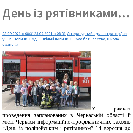
День із рятівниками…
23.09.2021 о 08:31
23.09.2021 о 08:31
Літературний адміністратор
Для
учнів
,
Новини
,
Події
,
Шкільні новини
,
Школа батьківства
,
Школа
безпеки
У рамках
проведення запланованих в Черкаській області й
місті Черкаси інформаційно-профілактичних заходів
“День із поліцейським і рятівником” 14 вересня до