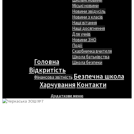
Міські новини
Новини звідусіль
Новини з класів
Наші вітання
Наші досягнення
Для учнів
Новини ЗНО
Події
Скарбничка вчителя
Школа батьківства
Головна
Школа безпеки
Відкритість
Безпечна школа
Фінансова звітність
Харчування
Контакти
Додаткове меню