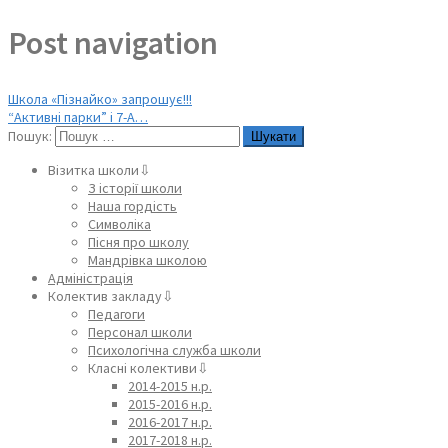
Post navigation
Школа «Пізнайко» запрошує!!!
“Активні парки” і 7-А…
Пошук:
Візитка школи⇩
З історії школи
Наша гордість
Символіка
Пісня про школу
Мандрівка школою
Адміністрація
Колектив закладу⇩
Педагоги
Персонал школи
Психологічна служба школи
Класні колективи⇩
2014-2015 н.р.
2015-2016 н.р.
2016-2017 н.р.
2017-2018 н.р.