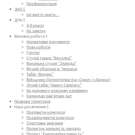
Профорієнтація
ЗНО⇩
Це варто знати…
ДПА⇩
4,9 класи
На замітку
Виховна робота⇩
Нормативні документи
План роботи
Гуртки
Студія танцю “Веселка”
Вокальна студія “Злагода”
Музей оборони м. Черкаси
Табір “Вогник”
Військово-Патріотична гра «Сокіл» («Джура»)
Літній табір “Happy Campers”
На допомогу класному керівнику
Календар пам’ятних дат
Правова територія
Наші досягнення⇩
Предметні конкурси
Позапредметні конкурси
Спортивні змагання
Проектна діяльність закладу
Проект “Енергоефективність”