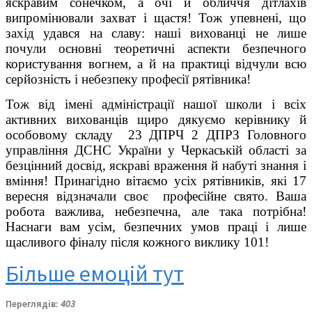
яскравим сонечком, а очі й обличчя дітлахів
випромінювали захват і щастя! Тож упевнені, що
захід удався на славу: наші вихованці не лише
почули основні теоретичні аспекти безпечного
користування вогнем, а й на практиці відчули всю
серйозність і небезпеку професії рятівника!
Тож від імені адміністрації нашої школи і всіх
активних вихованців щиро дякуємо керівнику й
особовому складу 23 ДПРЧ 2 ДПРЗ Головного
управління ДСНС України у Черкаській області за
безцінний досвід, яскраві враження й набуті знання і
вміння! Принагідно вітаємо усіх рятівників, які 17
вересня відзначали своє професійне свято. Ваша
робота важлива, небезпечна, але така потрібна!
Наснаги вам усім, безпечних умов праці і лише
щасливого фіналу після кожного виклику 101!
Більше емоцій тут
Переглядів:
403