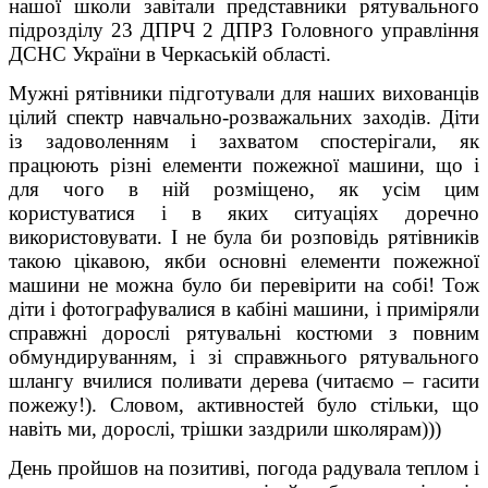
нашої школи завітали представники рятувального
підрозділу 23 ДПРЧ 2 ДПРЗ Головного управління
ДСНС України в Черкаській області.
Мужні рятівники підготували для наших вихованців
цілий спектр навчально-розважальних заходів. Діти
із задоволенням і захватом спостерігали, як
працюють різні елементи пожежної машини, що і
для чого в ній розміщено, як усім цим
користуватися і в яких ситуаціях доречно
використовувати. І не була би розповідь рятівників
такою цікавою, якби основні елементи пожежної
машини не можна було би перевірити на собі! Тож
діти і фотографувалися в кабіні машини, і приміряли
справжні дорослі рятувальні костюми з повним
обмундируванням, і зі справжнього рятувального
шлангу вчилися поливати дерева (читаємо – гасити
пожежу!). Словом, активностей було стільки, що
навіть ми, дорослі, трішки заздрили школярам)))
День пройшов на позитиві, погода радувала теплом і