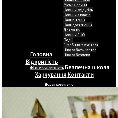
Міські новини
Новини звідусіль
Новини з класів
Наші вітання
Наші досягнення
Для учнів
Новини ЗНО
Події
Скарбничка вчителя
Школа батьківства
Головна
Школа безпеки
Відкритість
Безпечна школа
Фінансова звітність
Харчування
Контакти
Додаткове меню