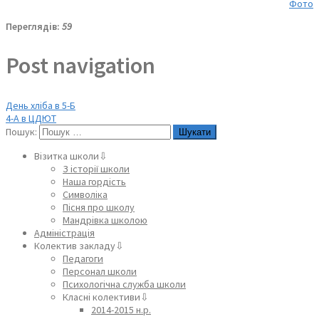
Фото
Переглядів:
59
Post navigation
День хліба в 5-Б
4-А в ЦДЮТ
Пошук:
Візитка школи⇩
З історії школи
Наша гордість
Символіка
Пісня про школу
Мандрівка школою
Адміністрація
Колектив закладу⇩
Педагоги
Персонал школи
Психологічна служба школи
Класні колективи⇩
2014-2015 н.р.