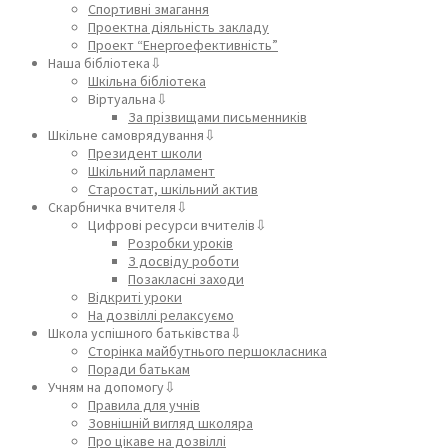
Спортивні змагання
Проектна діяльність закладу
Проект “Енергоефективність”
Наша бібліотека⇩
Шкільна бібліотека
Віртуальна⇩
За прізвищами письменників
Шкільне самоврядування⇩
Президент школи
Шкільний парламент
Старостат, шкільний актив
Скарбничка вчителя⇩
Цифрові ресурси вчителів⇩
Розробки уроків
З досвіду роботи
Позакласні заходи
Відкриті уроки
На дозвіллі релаксуємо
Школа успішного батьківства⇩
Сторінка майбутнього першокласника
Поради батькам
Учням на допомогу⇩
Правила для учнів
Зовнішній вигляд школяра
Про цікаве на дозвіллі