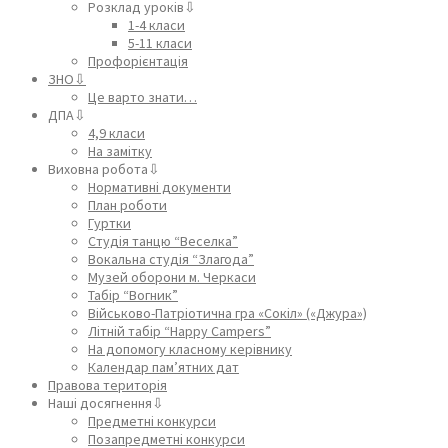
Розклад уроків⇩
1-4 класи
5-11 класи
Профорієнтація
ЗНО⇩
Це варто знати…
ДПА⇩
4,9 класи
На замітку
Виховна робота⇩
Нормативні документи
План роботи
Гуртки
Студія танцю “Веселка”
Вокальна студія “Злагода”
Музей оборони м. Черкаси
Табір “Вогник”
Військово-Патріотична гра «Сокіл» («Джура»)
Літній табір “Happy Campers”
На допомогу класному керівнику
Календар пам’ятних дат
Правова територія
Наші досягнення⇩
Предметні конкурси
Позапредметні конкурси