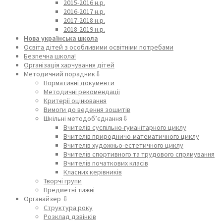
2015-2016 н.р.
2016-2017 н.р.
2017-2018 н.р.
2018-2019 н.р.
Нова українська школа
Освіта дітей з особливими освітніми потребами
Безпечна школа!
Організація харчування дітей
Методичний порадник⇩
Нормативні документи
Методичні рекомендації
Критерії оцінювання
Вимоги до ведення зошитів
Шкільні методоб’єднання⇩
Вчителів суспільно-гуманітарного циклу
Вчителів природничо-математичного циклу
Вчителів художньо-естетичного циклу
Вчителів спортивного та трудового спрямування
Вчителів початкових класів
Класних керівників
Творчі групи
Предметні тижні
Органайзер ⇩
Структура року
Розклад дзвінків