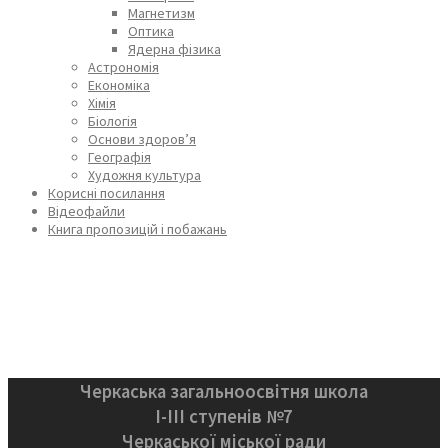
Магнетизм
Оптика
Ядерна фізика
Астрономія
Економіка
Хімія
Біологія
Основи здоров’я
Географія
Художня культура
Корисні посилання
Відеофайли
Книга пропозицій і побажань
Черкаська загальноосвітня школа
І-ІІІ ступенів №7
Черкаської міської ради