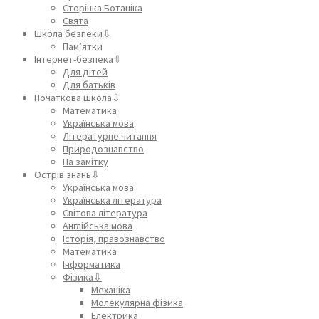
Сторінка Ботаніка
Свята
Школа безпеки⇩
Пам’ятки
Інтернет-безпека⇩
Для дітей
Для батьків
Початкова школа⇩
Математика
Українська мова
Літературне читання
Природознавство
На замітку
Острів знань⇩
Українська мова
Українська література
Світова література
Англійська мова
Історія, правознавство
Математика
Інформатика
Фізика⇩
Механіка
Молекулярна фізика
Електрика