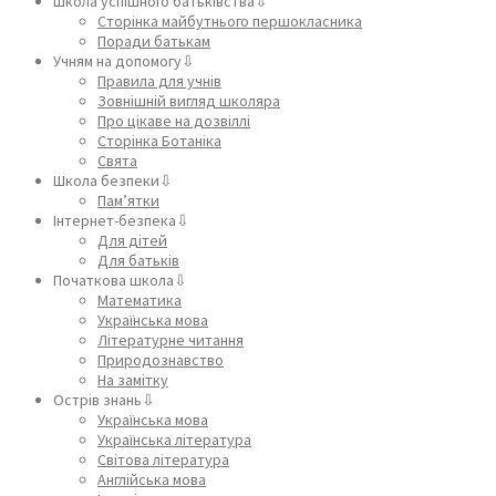
Школа успішного батьківства⇩
Сторінка майбутнього першокласника
Поради батькам
Учням на допомогу⇩
Правила для учнів
Зовнішній вигляд школяра
Про цікаве на дозвіллі
Сторінка Ботаніка
Свята
Школа безпеки⇩
Пам’ятки
Інтернет-безпека⇩
Для дітей
Для батьків
Початкова школа⇩
Математика
Українська мова
Літературне читання
Природознавство
На замітку
Острів знань⇩
Українська мова
Українська література
Світова література
Англійська мова