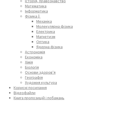
Історія, правознавство
Математика
Інформатика
Фізика⇩
Механіка
Молекулярна фізика
Електрика
Магнетизм
Оптика
Ядерна фізика
Астрономія
Економіка
Хімія
Біологія
Основи здоров’я
Географія
Художня культура
Корисні посилання
Відеофайли
Книга пропозицій і побажань