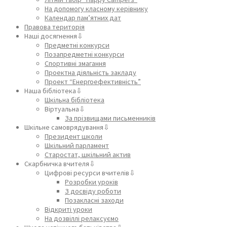
На допомогу класному керівнику
Календар пам’ятних дат
Правова територія
Наші досягнення⇩
Предметні конкурси
Позапредметні конкурси
Спортивні змагання
Проектна діяльність закладу
Проект “Енергоефективність”
Наша бібліотека⇩
Шкільна бібліотека
Віртуальна⇩
За прізвищами письменників
Шкільне самоврядування⇩
Президент школи
Шкільний парламент
Старостат, шкільний актив
Скарбничка вчителя⇩
Цифрові ресурси вчителів⇩
Розробки уроків
З досвіду роботи
Позакласні заходи
Відкриті уроки
На дозвіллі релаксуємо