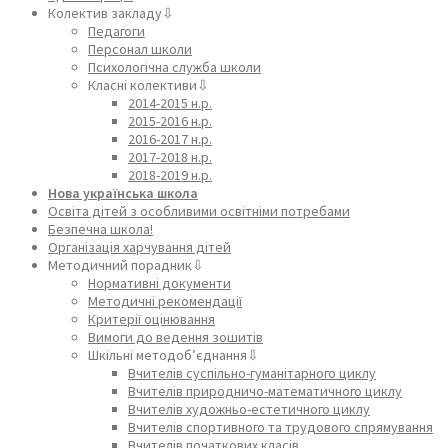
Колектив закладу⇩
Педагоги
Персонал школи
Психологічна служба школи
Класні колективи⇩
2014-2015 н.р.
2015-2016 н.р.
2016-2017 н.р.
2017-2018 н.р.
2018-2019 н.р.
Нова українська школа
Освіта дітей з особливими освітніми потребами
Безпечна школа!
Організація харчування дітей
Методичний порадник⇩
Нормативні документи
Методичні рекомендації
Критерії оцінювання
Вимоги до ведення зошитів
Шкільні методоб’єднання⇩
Вчителів суспільно-гуманітарного циклу
Вчителів природничо-математичного циклу
Вчителів художньо-естетичного циклу
Вчителів спортивного та трудового спрямування
Вчителів початкових класів