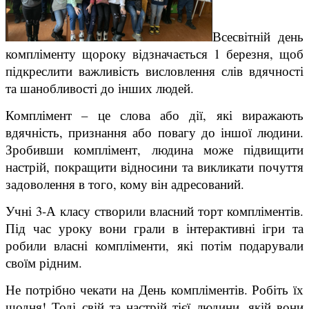
Всесвітній день
компліменту щороку відзначається 1 березня, щоб
підкреслити важливість висловлення слів вдячності
та шанобливості до інших людей.
Комплімент – це слова або дії, які виражають
вдячність, признання або повагу до іншої людини.
Зробивши комплімент, людина може підвищити
настрій, покращити відносини та викликати почуття
задоволення в того, кому він адресований.
Учні 3-А класу створили власний торт компліментів.
Під час уроку вони грали в інтерактивні ігри та
робили власні компліменти, які потім подарували
своїм рідним.
Не потрібно чекати на День компліментів. Робіть їх
щодня! Тоді свій та настрій тієї людини, якій вони