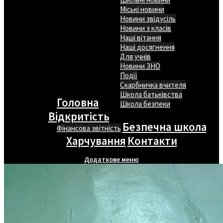
Міські новини
Новини звідусіль
Новини з класів
Наші вітання
Наші досягнення
Для учнів
Новини ЗНО
Події
Скарбничка вчителя
Школа батьківства
Головна
Школа безпеки
Відкритість
Безпечна школа
Фінансова звітність
Харчування
Контакти
Додаткове меню