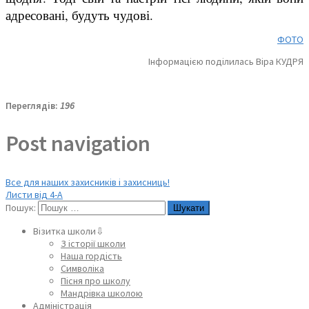
адресовані, будуть чудові.
ФОТО
Інформацією поділилась Віра КУДРЯ
Переглядів:
196
Post navigation
Все для наших захисників і захисниць!
Листи від 4-А
Пошук:
Візитка школи⇩
З історії школи
Наша гордість
Символіка
Пісня про школу
Мандрівка школою
Адміністрація