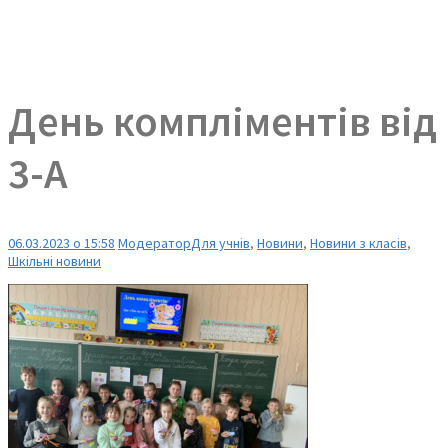
День компліментів від
3-А
06.03.2023 о 15:58
Модератор
Для учнів
,
Новини
,
Новини з класів
,
Шкільні новини