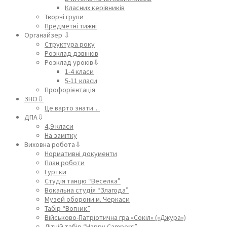
Класних керівників
Творчі групи
Предметні тижні
Органайзер ⇩
Структура року
Розклад дзвінків
Розклад уроків⇩
1-4 класи
5-11 класи
Профорієнтація
ЗНО⇩
Це варто знати…
ДПА⇩
4,9 класи
На замітку
Виховна робота⇩
Нормативні документи
План роботи
Гуртки
Студія танцю “Веселка”
Вокальна студія “Злагода”
Музей оборони м. Черкаси
Табір “Вогник”
Військово-Патріотична гра «Сокіл» («Джура»)
Літній табір “Happy Campers”