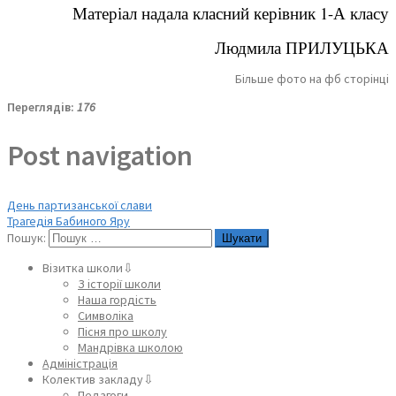
Матеріал надала класний керівник 1-А класу
Людмила ПРИЛУЦЬКА
Більше фото на фб сторінці
Переглядів:
176
Post navigation
День партизанської слави
Трагедія Бабиного Яру
Пошук:
Візитка школи⇩
З історії школи
Наша гордість
Символіка
Пісня про школу
Мандрівка школою
Адміністрація
Колектив закладу⇩
Педагоги