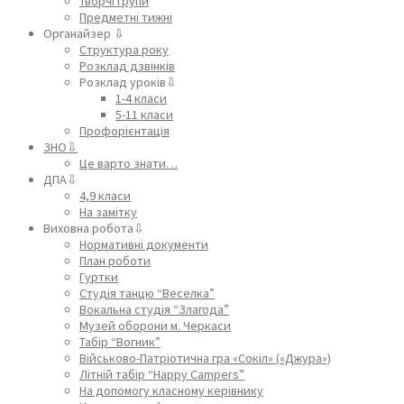
Творчі групи
Предметні тижні
Органайзер ⇩
Структура року
Розклад дзвінків
Розклад уроків⇩
1-4 класи
5-11 класи
Профорієнтація
ЗНО⇩
Це варто знати…
ДПА⇩
4,9 класи
На замітку
Виховна робота⇩
Нормативні документи
План роботи
Гуртки
Студія танцю “Веселка”
Вокальна студія “Злагода”
Музей оборони м. Черкаси
Табір “Вогник”
Військово-Патріотична гра «Сокіл» («Джура»)
Літній табір “Happy Campers”
На допомогу класному керівнику