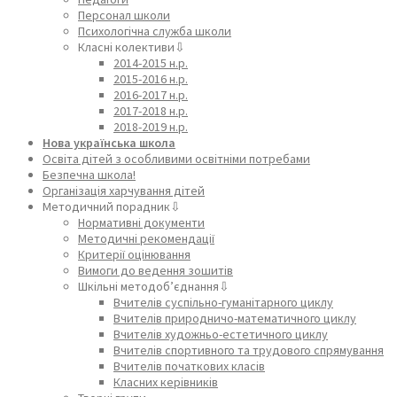
Персонал школи
Психологічна служба школи
Класні колективи⇩
2014-2015 н.р.
2015-2016 н.р.
2016-2017 н.р.
2017-2018 н.р.
2018-2019 н.р.
Нова українська школа
Освіта дітей з особливими освітніми потребами
Безпечна школа!
Організація харчування дітей
Методичний порадник⇩
Нормативні документи
Методичні рекомендації
Критерії оцінювання
Вимоги до ведення зошитів
Шкільні методоб’єднання⇩
Вчителів суспільно-гуманітарного циклу
Вчителів природничо-математичного циклу
Вчителів художньо-естетичного циклу
Вчителів спортивного та трудового спрямування
Вчителів початкових класів
Класних керівників