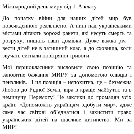
Міжнародний день миру від 1–А класу
До початку війни для наших дітей мир був
повсякденною реальністю. А нині над українськими
містами літають ворожі ракети, які несуть смерть та
розруху, нищать наші домівки. Дуже важка річ –
вести дітей не в затишний клас, а до сховища, коли
звучать сигнали повітряної тривоги.
Мої першокласники висловили свою позицію та
заповітне бажання МИРУ за допомогою олівців і
пензликів. І ця позиція – непохитна, це – безмежна
Любов до Рідної Землі, віра в краще майбутнє та в
неминучу Перемогу! Це заклики до громадян усіх
країн: «Допоможіть українцям здобути мир», адже
саме час світові об’єднатися і захистити право
українських дітей на щасливе дитинство. Ми за
МИР!