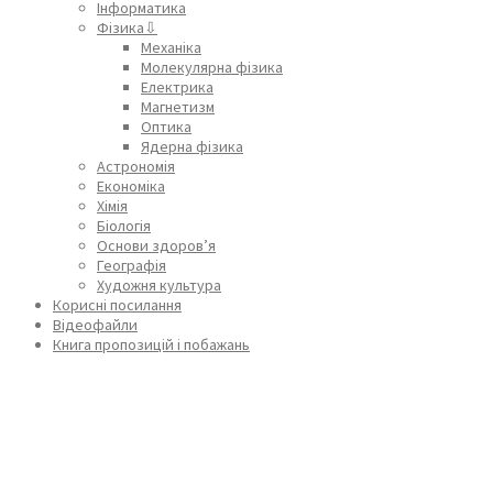
Інформатика
Фізика⇩
Механіка
Молекулярна фізика
Електрика
Магнетизм
Оптика
Ядерна фізика
Астрономія
Економіка
Хімія
Біологія
Основи здоров’я
Географія
Художня культура
Корисні посилання
Відеофайли
Книга пропозицій і побажань