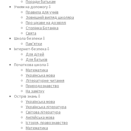
Поради батькам
Учням на допомогу⇩
Правила для учнів
Зовнішній вигляд школяра
Про цікаве на дозвіллі
Сторінка Ботаніка
Свята
Школа безпеки⇩
Пам’ятки
Інтернет-безпека⇩
Для дітей
Для батьків
Початкова школа⇩
Математика
Українська мова
Літературне читання
Природознавство
На замітку
Острів знань⇩
Українська мова
Українська література
Світова література
Англійська мова
Історія, правознавство
Математика