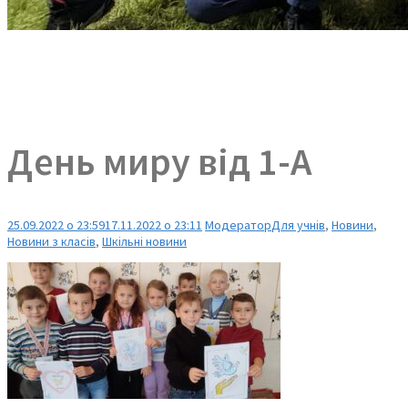
День миру від 1-А
25.09.2022 о 23:59
17.11.2022 о 23:11
Модератор
Для учнів
,
Новини
,
Новини з класів
,
Шкільні новини