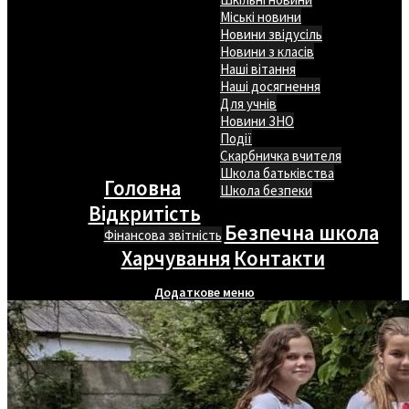
Міські новини
Новини звідусіль
Новини з класів
Наші вітання
Наші досягнення
Для учнів
Новини ЗНО
Події
Скарбничка вчителя
Школа батьківства
Головна
Школа безпеки
Відкритість
Безпечна школа
Фінансова звітність
Харчування
Контакти
Додаткове меню