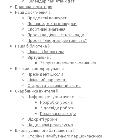
Календар пам’ятних дат
Правова територія
Наші досягнення⇩
Предметні конкурси
Позапредметні конкурси
Спортивні змагання
Проектна діяльність закладу
Проект “Енергоефективність”
Наша бібліотека⇩
Шкільна бібліотека
Віртуальна⇩
За прізвищами письменників
Шкільне самоврядування⇩
Президент школи
Шкільний парламент
Старостат, шкільний актив
Скарбничка вчителя⇩
Цифрові ресурси вчителів⇩
Розробки уроків
З досвіду роботи
Позакласні заходи
Відкриті уроки
На дозвіллі релаксуємо
Школа успішного батьківства⇩
Сторінка майбутнього першокласника