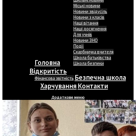
Міські новини
Новини звідусіль
Новини з класів
Наші вітання
Наші досягнення
Для учнів
Новини ЗНО
Події
Скарбничка вчителя
Школа батьківства
Головна
Школа безпеки
Відкритість
Безпечна школа
Фінансова звітність
Харчування
Контакти
Додаткове меню