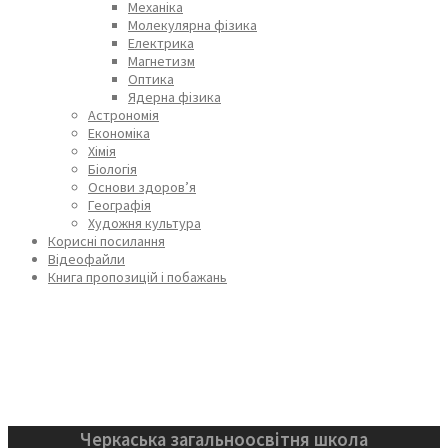
Механіка
Молекулярна фізика
Електрика
Магнетизм
Оптика
Ядерна фізика
Астрономія
Економіка
Хімія
Біологія
Основи здоров’я
Географія
Художня культура
Корисні посилання
Відеофайли
Книга пропозицій і побажань
Черкаська загальноосвітня школа