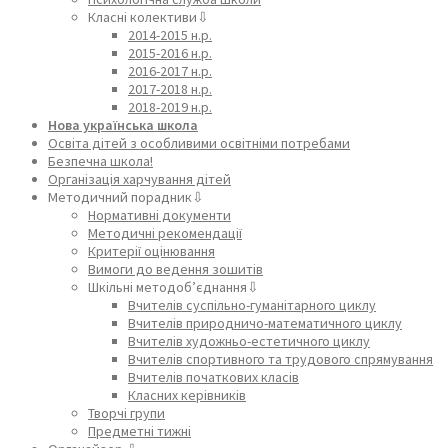
Класні колективи⇩
2014-2015 н.р.
2015-2016 н.р.
2016-2017 н.р.
2017-2018 н.р.
2018-2019 н.р.
Нова українська школа
Освіта дітей з особливими освітніми потребами
Безпечна школа!
Організація харчування дітей
Методичний порадник⇩
Нормативні документи
Методичні рекомендації
Критерії оцінювання
Вимоги до ведення зошитів
Шкільні методоб’єднання⇩
Вчителів суспільно-гуманітарного циклу
Вчителів природничо-математичного циклу
Вчителів художньо-естетичного циклу
Вчителів спортивного та трудового спрямування
Вчителів початкових класів
Класних керівників
Творчі групи
Предметні тижні