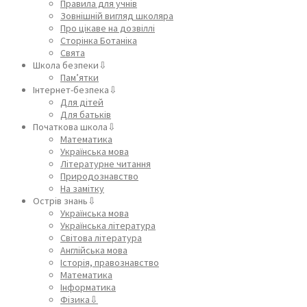
Правила для учнів
Зовнішній вигляд школяра
Про цікаве на дозвіллі
Сторінка Ботаніка
Свята
Школа безпеки⇩
Пам’ятки
Інтернет-безпека⇩
Для дітей
Для батьків
Початкова школа⇩
Математика
Українська мова
Літературне читання
Природознавство
На замітку
Острів знань⇩
Українська мова
Українська література
Світова література
Англійська мова
Історія, правознавство
Математика
Інформатика
Фізика⇩