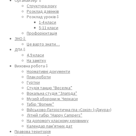
Органайзер ⇩
Структура року
Розклад дзвінків
Розклад уроків⇩
1-4 класи
5-11 класи
Профорієнтація
ЗНО⇩
Це варто знати…
ДПА⇩
4,9 класи
На замітку
Виховна робота⇩
Нормативні документи
План роботи
Гуртки
Студія танцю “Веселка”
Вокальна студія “Злагода”
Музей оборони м. Черкаси
Табір “Вогник”
Військово-Патріотична гра «Сокіл» («Джура»)
Літній табір “Happy Campers”
На допомогу класному керівнику
Календар пам’ятних дат
Правова територія