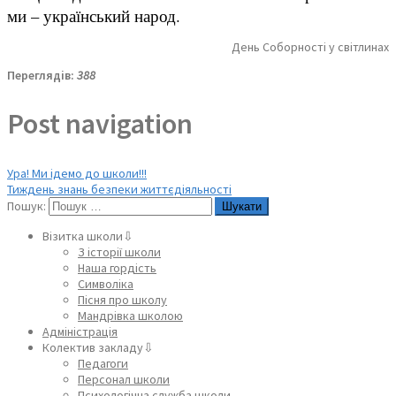
ми – український народ.
День Соборності у світлинах
Переглядів:
388
Post navigation
Ура! Ми ідемо до школи!!!
Тиждень знань безпеки життєдіяльності
Пошук:
Візитка школи⇩
З історії школи
Наша гордість
Символіка
Пісня про школу
Мандрівка школою
Адміністрація
Колектив закладу⇩
Педагоги
Персонал школи
Психологічна служба школи