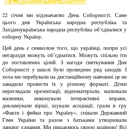
22 січня ми відзначаємо День Соборності. Саме
цього дня Українська народна республіка та
Західноукраїнська народна республіка об’єдналися у
соборну Україну.
Цей день є символом того, що українці, попри усі
негаразди можуть об’єднатися. Можуть спільно іти
до поставлених цілей. З нагоди святкування Дня
Соборності у школі було проведено ряд заходів. І
хоча ми перебували на дистанційному навчанні це не
завадило провести їх у різному форматі. Дітки
переглядали презентації, відеоматеріали, малювали
малюнки, виконували інтерактивні вправи,
декламували вірші, шукали асоціації, грали в гру
«Факти і фейки про Україну», співали Державний
Гімн України та разом з батьками утворювали
ланцюг єднання. Ми пишаємось своєю країною! Всі