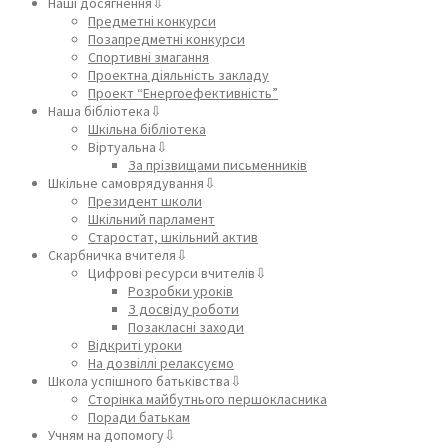
Наші досягнення⇩
Предметні конкурси
Позапредметні конкурси
Спортивні змагання
Проектна діяльність закладу
Проект “Енергоефективність”
Наша бібліотека⇩
Шкільна бібліотека
Віртуальна⇩
За прізвищами письменників
Шкільне самоврядування⇩
Президент школи
Шкільний парламент
Старостат, шкільний актив
Скарбничка вчителя⇩
Цифрові ресурси вчителів⇩
Розробки уроків
З досвіду роботи
Позакласні заходи
Відкриті уроки
На дозвіллі релаксуємо
Школа успішного батьківства⇩
Сторінка майбутнього першокласника
Поради батькам
Учням на допомогу⇩