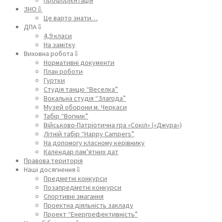
ЗНО⇩
Це варто знати…
ДПА⇩
4,9 класи
На замітку
Виховна робота⇩
Нормативні документи
План роботи
Гуртки
Студія танцю “Веселка”
Вокальна студія “Злагода”
Музей оборони м. Черкаси
Табір “Вогник”
Військово-Патріотична гра «Сокіл» («Джура»)
Літній табір “Happy Campers”
На допомогу класному керівнику
Календар пам’ятних дат
Правова територія
Наші досягнення⇩
Предметні конкурси
Позапредметні конкурси
Спортивні змагання
Проектна діяльність закладу
Проект “Енергоефективність”