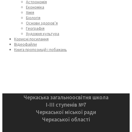
Астрономія
Економіка
Хімія
Біологія
Основи здоров’я
Географія
Художня культура
Корисні посилання
Відеофайли
Книга пропозицій і побажань
Черкаська загальноосвітня школа
І-ІІІ ступенів №7
Черкаської міської ради
Черкаської області