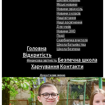
Міські новини
Новини звідусіль
Новини з класів
Наші вітання
Наші досягнення
Для учнів
Новини ЗНО
Події
Скарбничка вчителя
Школа батьківства
Головна
Школа безпеки
Відкритість
Безпечна школа
Фінансова звітність
Харчування
Контакти
Додаткове меню