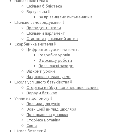
Наша бібліотека⇩
Шкільна бібліотека
Віртуальна⇩
За прізвищами письменників
Шкільне самоврядування⇩
Президент школи
Шкільний парламент
Старостат, шкільний актив
Скарбничка вчителя⇩
Цифрові ресурси вчителів⇩
Розробки уроків
З досвіду роботи
Позакласні заходи
Відкриті уроки
На дозвіллі релаксуємо
Школа успішного батьківства⇩
Сторінка майбутнього першокласника
Поради батькам
Учням на допомогу⇩
Правила для учнів
Зовнішній вигляд школяра
Про цікаве на дозвіллі
Сторінка Ботаніка
Свята
Школа безпеки⇩