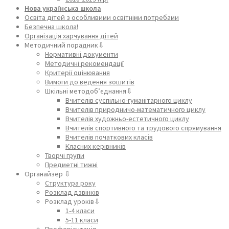
Нова українська школа
Освіта дітей з особливими освітніми потребами
Безпечна школа!
Організація харчування дітей
Методичний порадник⇩
Нормативні документи
Методичні рекомендації
Критерії оцінювання
Вимоги до ведення зошитів
Шкільні методоб’єднання⇩
Вчителів суспільно-гуманітарного циклу
Вчителів природничо-математичного циклу
Вчителів художньо-естетичного циклу
Вчителів спортивного та трудового спрямування
Вчителів початкових класів
Класних керівників
Творчі групи
Предметні тижні
Органайзер ⇩
Структура року
Розклад дзвінків
Розклад уроків⇩
1-4 класи
5-11 класи
Профорієнтація