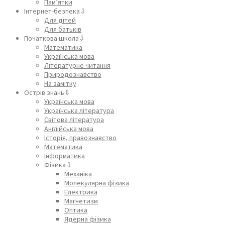
Пам’ятки
Інтернет-безпека⇩
Для дітей
Для батьків
Початкова школа⇩
Математика
Українська мова
Літературне читання
Природознавство
На замітку
Острів знань⇩
Українська мова
Українська література
Світова література
Англійська мова
Історія, правознавство
Математика
Інформатика
Фізика⇩
Механіка
Молекулярна фізика
Електрика
Магнетизм
Оптика
Ядерна фізика