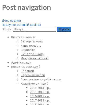
Post navigation
День подяки
Пролунав останній дзвінок
Пошук:
Візитка школи⇩
З історії школи
Наша гордість
Символіка
Пісня про школу
Мандрівка школою
Адміністрація
Колектив закладу⇩
Педагоги
Персонал школи
Психологічна служба школи
Класні колективи⇩
2014-2015 н.р.
2015-2016 н.р.
2016-2017 н.р.
2017-2018 н.р.
2018-2019 н.р.