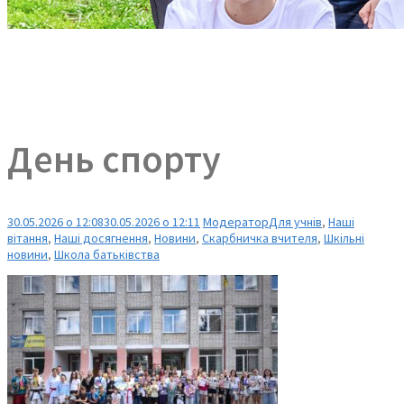
День спорту
30.05.2026 о 12:08
30.05.2026 о 12:11
Модератор
Для учнів
,
Наші
вітання
,
Наші досягнення
,
Новини
,
Скарбничка вчителя
,
Шкільні
новини
,
Школа батьківства