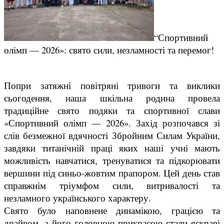
“Спортивний
олімп — 2026»: свято сили, незламності та перемог!
​Попри затяжні повітряні тривоги та виклики
сьогодення, наша шкільна родина провела
традиційне свято подяки та спортивної слави
«Спортивний олімп — 2026». Захід розпочався зі
слів безмежної вдячності Збройним Силам України,
завдяки титанічній праці яких наші учні мають
можливість навчатися, тренуватися та підкорювати
вершини під синьо-жовтим прапором. Цей день став
справжнім тріумфом сили, витривалості та
незламного українського характеру.
​Свято було наповнене динамікою, грацією та
драйвом, а його головною прикрасою стали яскраві