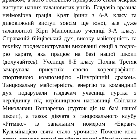
виступи наших талановитих учнів. Глядачів вразила
неймовірна грація Крят Ірини з 6-А класу та
дивовижний виступ зовсім ще юної, але дуже
талановитої Кіри Манюненко учениці 3-А класу.
Справжній бійцівський дух, високу майстерність та
техніку продемонстрували вихованці секції з годзю-
рю карате, яка працює на базі нашої школи
(долучайтесь). Учениця 8-Б класу Поліна Третяк
зачарувала присутніх своєю хореографічно-
спортивною композицією «Внутрішній дракон».
Танцювальну майстерність, енергію та командний
дух подарували глядачам учасниці гуртка з
черлідингу під керівництвом наставниці Світлани
Миколаївни Гончаренко (гурток діє на базі нашої
школи), а також дівчата з танцювального клубу
«Рітмікс» із запальним номером «Екран».
Кульмінацією свята стало урочисте Почесне коло
слави, навколо татамі пройшли кращі збірні команди