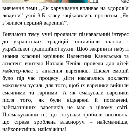
Під час
вивчення теми ,,Як харчування впливає на здоров’я
людини” учні 3-Б класу зацікавились проєктом ,,Як
з’явився перший вареник?”.
Вивчаючи тему учні проявили пізнавальний інтерес
до українських традицій, поглибили знання з
української традиційної кухні. Щоб закріпити набуті
знання класний керівник Валентина Канельська та
асистент вчителя Наталія Чепіль провели для дітей
майстер-клас з ліплення вареників. Шквал емоцій
було під час процесу. Діти намагались докласти
максимум зусиль для того, щоб їх вареники вийшли
смачними та гарними. А як смакували вареники
після того, як були відварені й посмачені,
найсмачніших вареників не має в цілому світі.
Посмакувавши те, що готували зробили висновок,
що страва зроблена власноруч – найсмачніша,
найкорисніша, найсвіжіша!