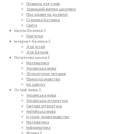
Правила для учнів
Зовнішній вигляд школяра
Про цікаве на дозвіллі
Сторінка Ботаніка
Свята
Школа безпеки⇩
Пам’ятки
Інтернет-безпека⇩
Для дітей
Для батьків
Початкова школа⇩
Математика
Українська мова
Літературне читання
Природознавство
На замітку
Острів знань⇩
Українська мова
Українська література
Світова література
Англійська мова
Історія, правознавство
Математика
Інформатика
Фізика⇩