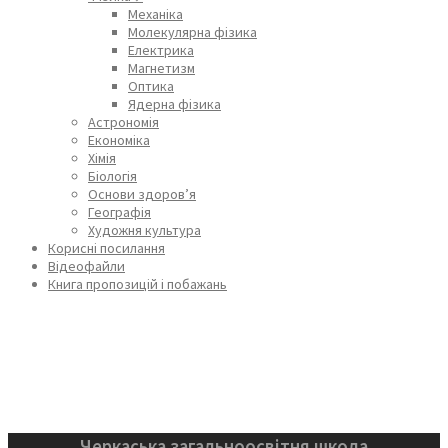
Механіка
Молекулярна фізика
Електрика
Магнетизм
Оптика
Ядерна фізика
Астрономія
Економіка
Хімія
Біологія
Основи здоров’я
Географія
Художня культура
Корисні посилання
Відеофайли
Книга пропозицій і побажань
Черкаська загальноосвітня школа