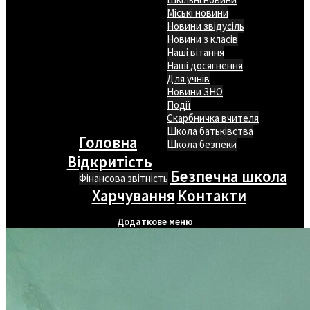
Міські новини
Новини звідусіль
Новини з класів
Наші вітання
Наші досягнення
Для учнів
Новини ЗНО
Події
Скарбничка вчителя
Школа батьківства
Головна
Школа безпеки
Відкритість
Безпечна школа
Фінансова звітність
Харчування
Контакти
Додаткове меню