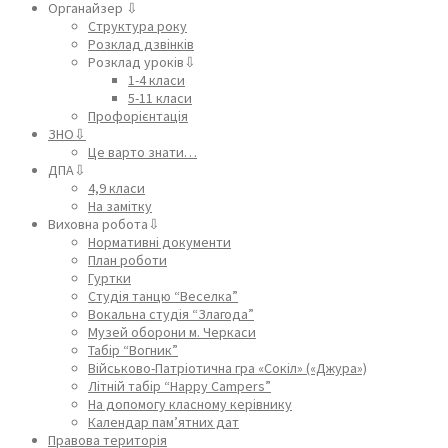
Органайзер ⇩
Структура року
Розклад дзвінків
Розклад уроків⇩
1-4 класи
5-11 класи
Профорієнтація
ЗНО⇩
Це варто знати…
ДПА⇩
4,9 класи
На замітку
Виховна робота⇩
Нормативні документи
План роботи
Гуртки
Студія танцю “Веселка”
Вокальна студія “Злагода”
Музей оборони м. Черкаси
Табір “Вогник”
Військово-Патріотична гра «Сокіл» («Джура»)
Літній табір “Happy Campers”
На допомогу класному керівнику
Календар пам’ятних дат
Правова територія