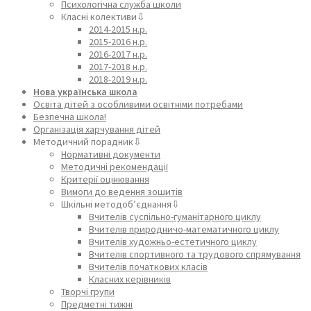
Психологічна служба школи
Класні колективи⇩
2014-2015 н.р.
2015-2016 н.р.
2016-2017 н.р.
2017-2018 н.р.
2018-2019 н.р.
Нова українська школа
Освіта дітей з особливими освітніми потребами
Безпечна школа!
Організація харчування дітей
Методичний порадник⇩
Нормативні документи
Методичні рекомендації
Критерії оцінювання
Вимоги до ведення зошитів
Шкільні методоб’єднання⇩
Вчителів суспільно-гуманітарного циклу
Вчителів природничо-математичного циклу
Вчителів художньо-естетичного циклу
Вчителів спортивного та трудового спрямування
Вчителів початкових класів
Класних керівників
Творчі групи
Предметні тижні