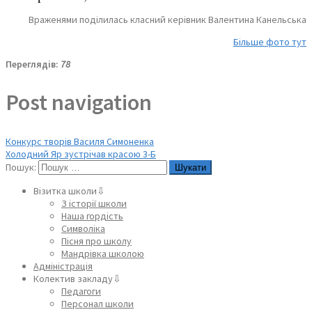
Враженями поділилась класний керівник Валентина Канельська
Більше фото тут
Переглядів:
78
Post navigation
Конкурс творів Василя Симоненка
Холодний Яр зустрічав красою 3-Б
Пошук:
Візитка школи⇩
З історії школи
Наша гордість
Символіка
Пісня про школу
Мандрівка школою
Адміністрація
Колектив закладу⇩
Педагоги
Персонал школи