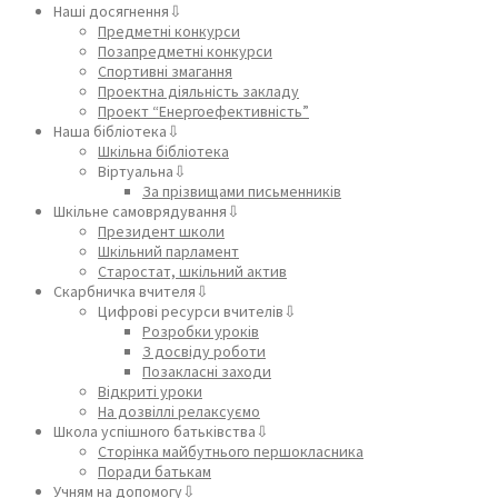
Наші досягнення⇩
Предметні конкурси
Позапредметні конкурси
Спортивні змагання
Проектна діяльність закладу
Проект “Енергоефективність”
Наша бібліотека⇩
Шкільна бібліотека
Віртуальна⇩
За прізвищами письменників
Шкільне самоврядування⇩
Президент школи
Шкільний парламент
Старостат, шкільний актив
Скарбничка вчителя⇩
Цифрові ресурси вчителів⇩
Розробки уроків
З досвіду роботи
Позакласні заходи
Відкриті уроки
На дозвіллі релаксуємо
Школа успішного батьківства⇩
Сторінка майбутнього першокласника
Поради батькам
Учням на допомогу⇩