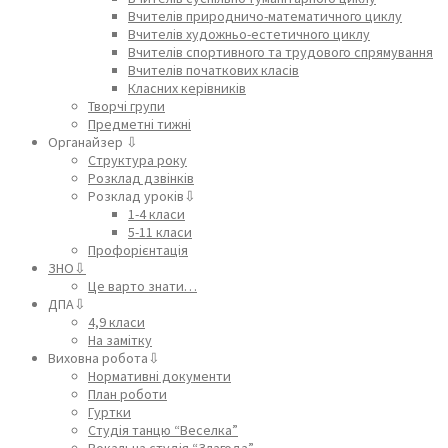
Вчителів природничо-математичного циклу
Вчителів художньо-естетичного циклу
Вчителів спортивного та трудового спрямування
Вчителів початкових класів
Класних керівників
Творчі групи
Предметні тижні
Органайзер ⇩
Структура року
Розклад дзвінків
Розклад уроків⇩
1-4 класи
5-11 класи
Профорієнтація
ЗНО⇩
Це варто знати…
ДПА⇩
4,9 класи
На замітку
Виховна робота⇩
Нормативні документи
План роботи
Гуртки
Студія танцю “Веселка”
Вокальна студія “Злагода”