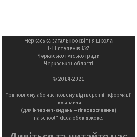
Черкаська загальноосвітня школа
І-ІІІ ступенів №7
Черкаської міської ради
Черкаської області
© 2014-2021
При повному або частковому відтворенні інформації
посилання
(для інтернет-видань —гіперпосилання)
на school7.ck.ua обов'язкове.
Дивіться та читайте нас