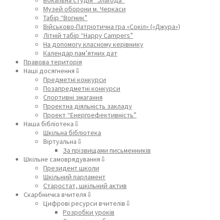
Музей оборони м. Черкаси
Табір “Вогник”
Військово-Патріотична гра «Сокіл» («Джура»)
Літній табір “Happy Campers”
На допомогу класному керівнику
Календар пам’ятних дат
Правова територія
Наші досягнення⇩
Предметні конкурси
Позапредметні конкурси
Спортивні змагання
Проектна діяльність закладу
Проект “Енергоефективність”
Наша бібліотека⇩
Шкільна бібліотека
Віртуальна⇩
За прізвищами письменників
Шкільне самоврядування⇩
Президент школи
Шкільний парламент
Старостат, шкільний актив
Скарбничка вчителя⇩
Цифрові ресурси вчителів⇩
Розробки уроків