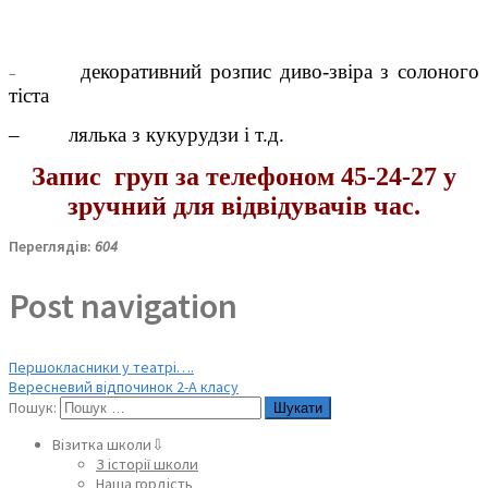
декоративний розпис диво-звіра з солоного
–
тіста
–
лялька з кукурудзи і т.д.
Запис груп за телефоном 45-24-27
у
зручний для відвідувачів час.
Переглядів:
604
Post navigation
Першокласники у театрі….
Вересневий відпочинок 2-А класу
Пошук:
Візитка школи⇩
З історії школи
Наша гордість