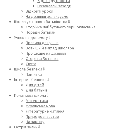
З досвіду роботи
Позакласні заходи
Відкриті уроки
На дозвіллі релаксуємо
Школа успішного батьківства⇩
Сторінка майбутнього першокласника
Поради батькам
Учням на допомогу⇩
Правила для учнів
Зовнішній вигляд школяра
Про цікаве на дозвіллі
Сторінка Ботаніка
Свята
Школа безпеки⇩
Пам’ятки
Інтернет-безпека⇩
Для дітей
Для батьків
Початкова школа⇩
Математика
Українська мова
Літературне читання
Природознавство
На замітку
Острів знань⇩