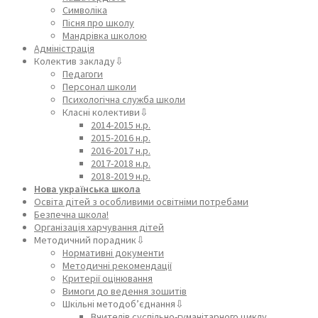
Символіка
Пісня про школу
Мандрівка школою
Адміністрація
Колектив закладу⇩
Педагоги
Персонал школи
Психологічна служба школи
Класні колективи⇩
2014-2015 н.р.
2015-2016 н.р.
2016-2017 н.р.
2017-2018 н.р.
2018-2019 н.р.
Нова українська школа
Освіта дітей з особливими освітніми потребами
Безпечна школа!
Організація харчування дітей
Методичний порадник⇩
Нормативні документи
Методичні рекомендації
Критерії оцінювання
Вимоги до ведення зошитів
Шкільні методоб’єднання⇩
Вчителів суспільно-гуманітарного циклу