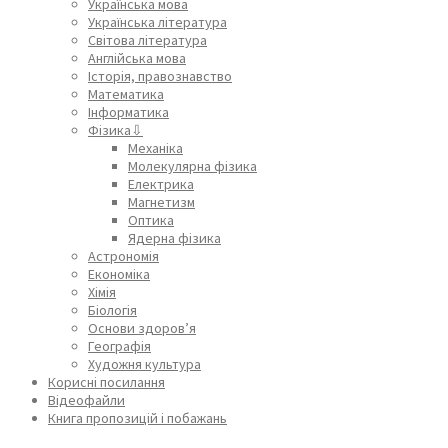
Українська мова
Українська література
Світова література
Англійська мова
Історія, правознавство
Математика
Інформатика
Фізика⇩
Механіка
Молекулярна фізика
Електрика
Магнетизм
Оптика
Ядерна фізика
Астрономія
Економіка
Хімія
Біологія
Основи здоров’я
Географія
Художня культура
Корисні посилання
Відеофайли
Книга пропозицій і побажань