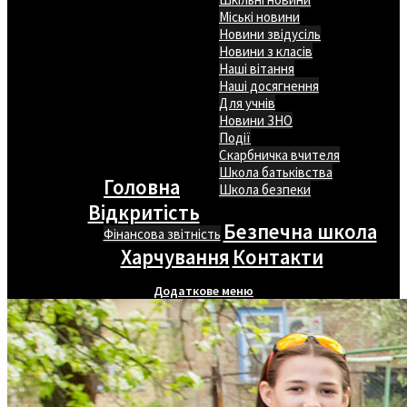
Міські новини
Новини звідусіль
Новини з класів
Наші вітання
Наші досягнення
Для учнів
Новини ЗНО
Події
Скарбничка вчителя
Школа батьківства
Головна
Школа безпеки
Відкритість
Безпечна школа
Фінансова звітність
Харчування
Контакти
Додаткове меню