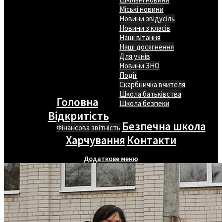
Міські новини
Новини звідусіль
Новини з класів
Наші вітання
Наші досягнення
Для учнів
Новини ЗНО
Події
Скарбничка вчителя
Школа батьківства
Головна
Школа безпеки
Відкритість
Безпечна школа
Фінансова звітність
Харчування
Контакти
Додаткове меню