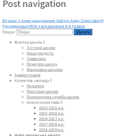
Post navigation
Вітаємо з днем народження Зайчук Аліну Олексіївну!!!
Рекомендації МОН з відзначення 8-9 травня
Пошук:
Візитка школи⇩
З історії школи
Наша гордість
Символіка
Пісня про школу
Мандрівка школою
Адміністрація
Колектив закладу⇩
Педагоги
Персонал школи
Психологічна служба школи
Класні колективи⇩
2014-2015 н.р.
2015-2016 н.р.
2016-2017 н.р.
2017-2018 н.р.
2018-2019 н.р.
Нова українська школа