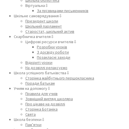
Шкільна бібліотека
Віртуальна⇩
За прізвищами письменників
Шкільне самоврядування⇩
Президент школи
Шкільний парламент
Старостат, шкільний актив
Скарбничка вчителя⇩
Цифрові ресурси вчителів⇩
Розробки уроків
З досвіду роботи
Позакласні заходи
Відкриті уроки
На дозвіллі релаксуємо
Школа успішного батьківства⇩
Сторінка майбутнього першокласника
Поради батькам
Учням на допомогу⇩
Правила для учнів
Зовнішній вигляд школяра
Про цікаве на дозвіллі
Сторінка Ботаніка
Свята
Школа безпеки⇩
Пам’ятки