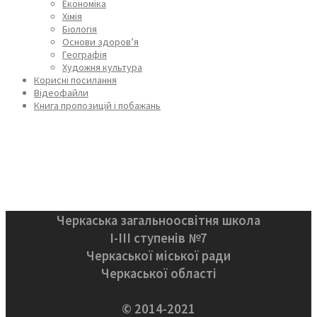
Економіка
Хімія
Біологія
Основи здоров’я
Географія
Художня культура
Корисні посилання
Відеофайли
Книга пропозицій і побажань
Черкаська загальноосвітня школа
І-ІІІ ступенів №7
Черкаської міської ради
Черкаської області
© 2014-2021