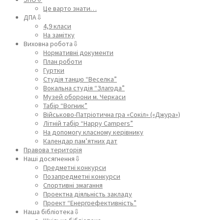
Це варто знати…
ДПА⇩
4,9 класи
На замітку
Виховна робота⇩
Нормативні документи
План роботи
Гуртки
Студія танцю “Веселка”
Вокальна студія “Злагода”
Музей оборони м. Черкаси
Табір “Вогник”
Військово-Патріотична гра «Сокіл» («Джура»)
Літній табір “Happy Campers”
На допомогу класному керівнику
Календар пам’ятних дат
Правова територія
Наші досягнення⇩
Предметні конкурси
Позапредметні конкурси
Спортивні змагання
Проектна діяльність закладу
Проект “Енергоефективність”
Наша бібліотека⇩