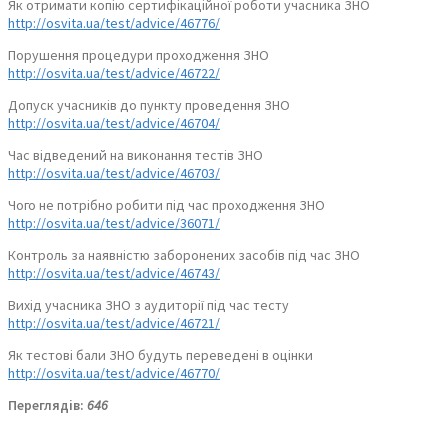
Як отримати копію сертифікаційної роботи учасника ЗНО
http://osvita.ua/test/advice/46776/
Порушення процедури проходження ЗНО
http://osvita.ua/test/advice/46722/
Допуск учасників до пункту проведення ЗНО
http://osvita.ua/test/advice/46704/
Час відведений на виконання тестів ЗНО
http://osvita.ua/test/advice/46703/
Чого не потрібно робити під час проходження ЗНО
http://osvita.ua/test/advice/36071/
Контроль за наявністю заборонених засобів під час ЗНО
http://osvita.ua/test/advice/46743/
Вихід учасника ЗНО з аудиторії під час тесту
http://osvita.ua/test/advice/46721/
Як тестові бали ЗНО будуть переведені в оцінки
http://osvita.ua/test/advice/46770/
Переглядів:
646