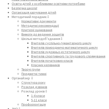
Освіта дітей з особливими освітніми потребами
Безпечна школа!
Організація харчування дітей
Методичний порадник⇩
Нормативні документи
Методичні рекомендації
Критерії оцінювання
Вимоги до ведення зошитів
Шкільні методоб’єднання⇩
Вчителів суспільно-гуманітарного циклу
Вчителів природничо-математичного циклу
Вчителів художньо-естетичного циклу
Вчителів спортивного та трудового спрямування
Вчителів початкових класів
Класних керівників
Творчі групи
Предметні тижні
Органайзер ⇩
Структура року
Розклад дзвінків
Розклад уроків⇩
1-4 класи
5-11 класи
Профорієнтація
ЗНО⇩