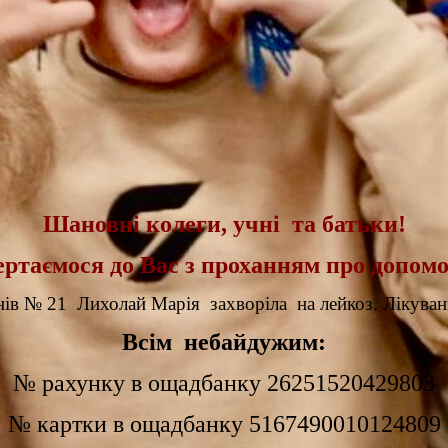
Шановні колеги, учні та батьки!
ертаємося до Вас з проханням про допомо
нів № 21 Лихолай Марія захворіла на лейкоз. Лікуван
Всім небайдужим:
№ рахунку в ощадбанку 26251520429803
№ картки в ощадбанку 5167490010124809