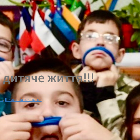
дитяче життя!!!
ль
,
Школа батьківства