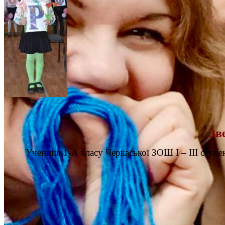
Зв
Учениця 1-А класу Черкаської ЗОШ І – ІІІ ступе