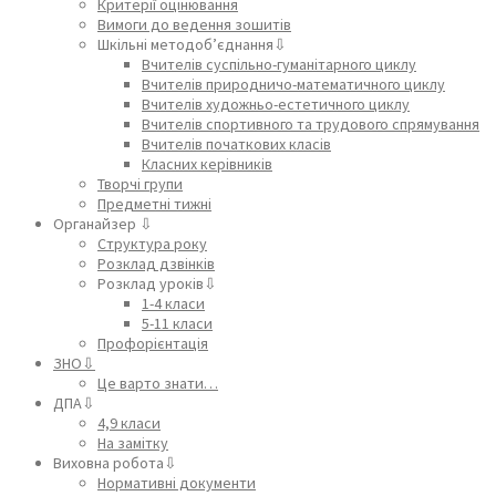
Критерії оцінювання
Вимоги до ведення зошитів
Шкільні методоб’єднання⇩
Вчителів суспільно-гуманітарного циклу
Вчителів природничо-математичного циклу
Вчителів художньо-естетичного циклу
Вчителів спортивного та трудового спрямування
Вчителів початкових класів
Класних керівників
Творчі групи
Предметні тижні
Органайзер ⇩
Структура року
Розклад дзвінків
Розклад уроків⇩
1-4 класи
5-11 класи
Профорієнтація
ЗНО⇩
Це варто знати…
ДПА⇩
4,9 класи
На замітку
Виховна робота⇩
Нормативні документи