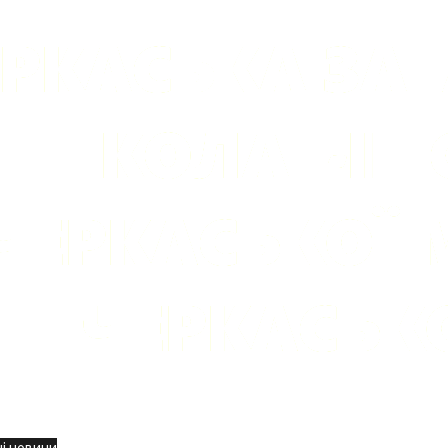
вини
і новини