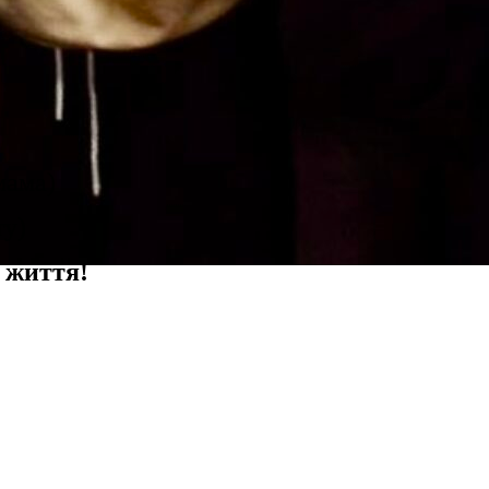
мама)
ту)
 життя!