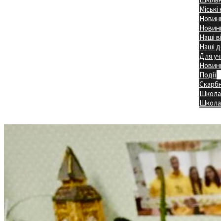
Міські
Новини
Новини
Наші в
Наші д
Для уч
Новин
Події
Скарб
Школа
Головна
Школа