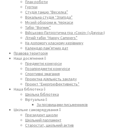
План роботи
Гуртки
Студія танцю “Веселка”
Вокальна студія “Злагода”
Музей оборони м. Черкаси
Табір “Вогник”
Військово-Патріотична гра «Сокіл» («Джура»)
Літній табір “Happy Campers”
На допомогу класному керівнику
Календар пам’ятних дат
Правова територія
Наші досягнення⇩
Предметні конкурси
Позапредметні конкурси
Спортивні змагання
Проектна діяльність закладу
Проект “Енергоефективність”
Наша бібліотека⇩
Шкільна бібліотека
Віртуальна⇩
За прізвищами письменників
Шкільне самоврядування⇩
Президент школи
Шкільний парламент
Старостат, шкільний актив