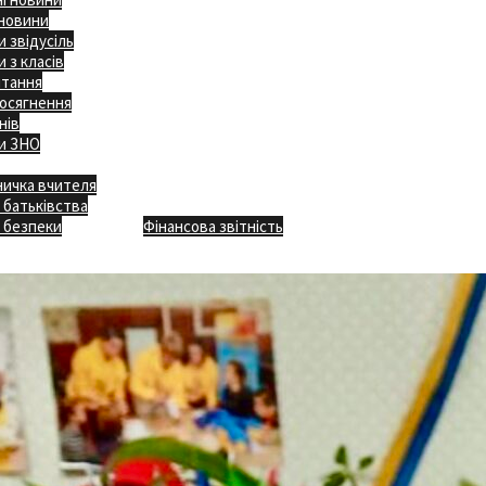
 новини
 звідусіль
 з класів
ітання
осягнення
нів
и ЗНО
ничка вчителя
Відкритість
 батьківства
Безпечна школа
Х
 безпеки
Фінансова звітність
Додаткове меню