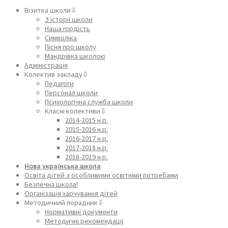
Візитка школи⇩
З історії школи
Наша гордість
Символіка
Пісня про школу
Мандрівка школою
Адміністрація
Колектив закладу⇩
Педагоги
Персонал школи
Психологічна служба школи
Класні колективи⇩
2014-2015 н.р.
2015-2016 н.р.
2016-2017 н.р.
2017-2018 н.р.
2018-2019 н.р.
Нова українська школа
Освіта дітей з особливими освітніми потребами
Безпечна школа!
Організація харчування дітей
Методичний порадник⇩
Нормативні документи
Методичні рекомендації