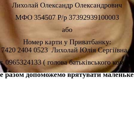
Лихолай Олександр Олександрович
МФО 354507 Р/р 37392939100003
або
Номер карти у Приватбанку:
 7420 2404 0523 Лихолай Юлія Сергіївна (
т. 0965324133 ( голова батьківського коміте
е разом допоможемо врятувати маленьке