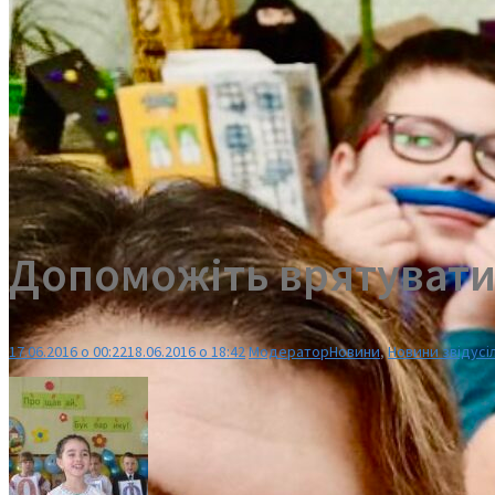
Допоможіть врятувати 
17.06.2016 о 00:22
18.06.2016 о 18:42
Модератор
Новини
,
Новини звідусі