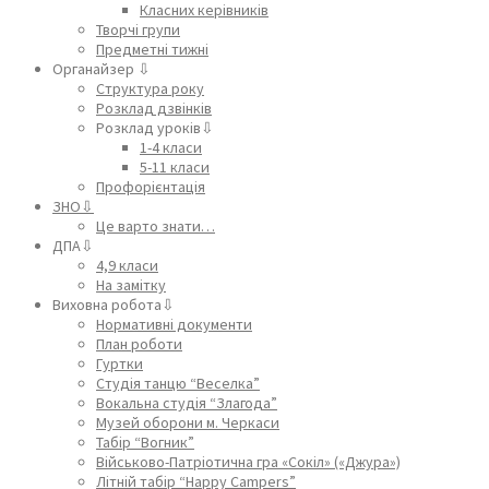
Класних керівників
Творчі групи
Предметні тижні
Органайзер ⇩
Структура року
Розклад дзвінків
Розклад уроків⇩
1-4 класи
5-11 класи
Профорієнтація
ЗНО⇩
Це варто знати…
ДПА⇩
4,9 класи
На замітку
Виховна робота⇩
Нормативні документи
План роботи
Гуртки
Студія танцю “Веселка”
Вокальна студія “Злагода”
Музей оборони м. Черкаси
Табір “Вогник”
Військово-Патріотична гра «Сокіл» («Джура»)
Літній табір “Happy Campers”