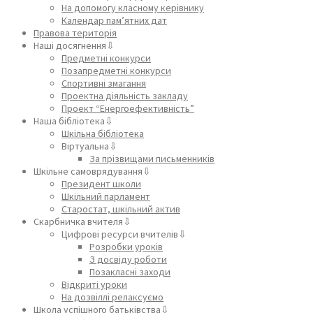
На допомогу класному керівнику
Календар пам’ятних дат
Правова територія
Наші досягнення⇩
Предметні конкурси
Позапредметні конкурси
Спортивні змагання
Проектна діяльність закладу
Проект “Енергоефективність”
Наша бібліотека⇩
Шкільна бібліотека
Віртуальна⇩
За прізвищами письменників
Шкільне самоврядування⇩
Президент школи
Шкільний парламент
Старостат, шкільний актив
Скарбничка вчителя⇩
Цифрові ресурси вчителів⇩
Розробки уроків
З досвіду роботи
Позакласні заходи
Відкриті уроки
На дозвіллі релаксуємо
Школа успішного батьківства⇩