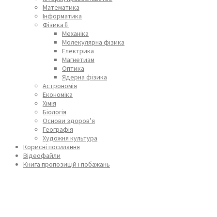
Математика
Інформатика
Фізика⇩
Механіка
Молекулярна фізика
Електрика
Магнетизм
Оптика
Ядерна фізика
Астрономія
Економіка
Хімія
Біологія
Основи здоров’я
Географія
Художня культура
Корисні посилання
Відеофайли
Книга пропозицій і побажань