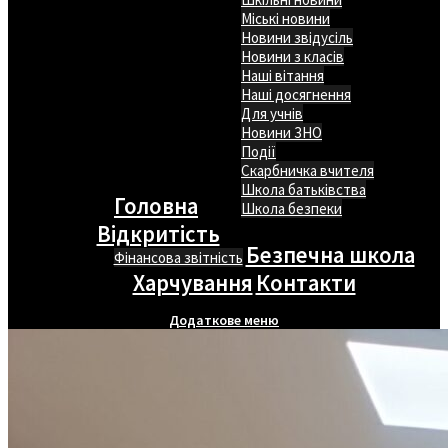
Міські новини
Новини звідусіль
Новини з класів
Наші вітання
Наші досягнення
Для учнів
Новини ЗНО
Події
Скарбничка вчителя
Школа батьківства
Головна
Школа безпеки
Відкритість
Безпечна школа
Фінансова звітність
Харчування
Контакти
Додаткове меню