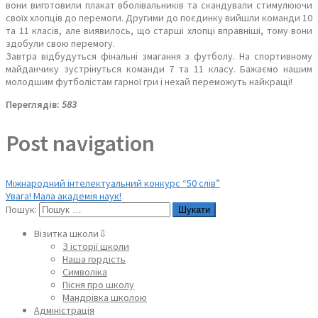
вони виготовили плакат вболівальників та скандували стимулюючи
своїх хлопців до перемоги. Другими до поєдинку вийшли команди 10
та 11 класів, але виявилось, що старші хлопці вправніші, тому вони
здобули свою перемогу.
Завтра відбудуться фінальні змагання з футболу. На спортивному
майданчику зустрінуться команди 7 та 11 класу. Бажаємо нашим
молодшим футболістам гарної гри і нехай переможуть найкращі!
Переглядів:
583
Post navigation
Міжнародний інтелектуальний конкурс “50 слів”
Увага! Мала академія наук!
Пошук:
Візитка школи⇩
З історії школи
Наша гордість
Символіка
Пісня про школу
Мандрівка школою
Адміністрація