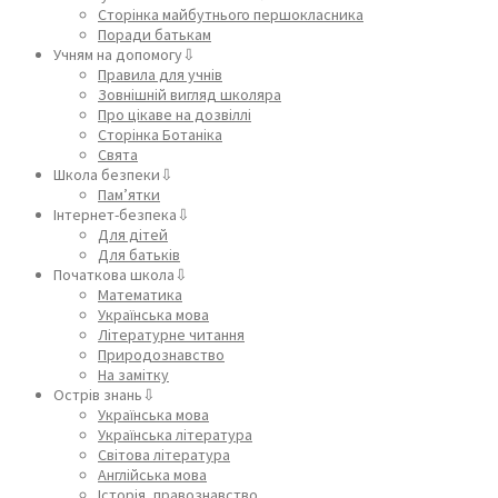
Сторінка майбутнього першокласника
Поради батькам
Учням на допомогу⇩
Правила для учнів
Зовнішній вигляд школяра
Про цікаве на дозвіллі
Сторінка Ботаніка
Свята
Школа безпеки⇩
Пам’ятки
Інтернет-безпека⇩
Для дітей
Для батьків
Початкова школа⇩
Математика
Українська мова
Літературне читання
Природознавство
На замітку
Острів знань⇩
Українська мова
Українська література
Світова література
Англійська мова
Історія, правознавство