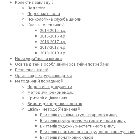
Колектив закладу⇩
Педагоги
Персонал школи
Психологічна служба школи
Класні колективи⇩
2014-2015 н.р.
2015-2016 н.р.
2016-2017 н.р.
2017-2018 н.р.
2018-2019 н.р.
Нова українська школа
Освіта дітей з особливими освітніми потребами
Безпечна школа!
Організація харчування дітей
Методичний порадник⇩
Нормативні документи
Методичні рекомендації
Критерії оцінювання
Вимоги до ведення зошитів
Шкільні методоб’єднання⇩
Вчителів суспільно-гуманітарного циклу
Вчителів природничо-математичного циклу
Вчителів художньо-естетичного циклу
Вчителів спортивного та трудового спрямування
Вчителів початкових класів