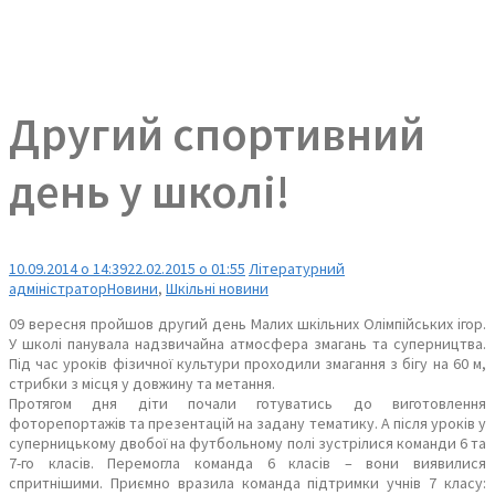
Другий спортивний
день у школі!
10.09.2014 о 14:39
22.02.2015 о 01:55
Літературний
адміністратор
Новини
,
Шкільні новини
09 вересня пройшов другий день Малих шкільних Олімпійських ігор.
У школі панувала надзвичайна атмосфера змагань та суперництва.
Під час уроків фізичної культури проходили змагання з бігу на 60 м,
стрибки з місця у довжину та метання.
Протягом дня діти почали готуватись до виготовлення
фоторепортажів та презентацій на задану тематику. А після уроків у
суперницькому двобої на футбольному полі зустрілися команди 6 та
7-го класів. Перемогла команда 6 класів – вони виявилися
спритнішими. Приємно вразила команда підтримки учнів 7 класу: